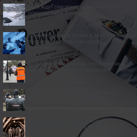
Чего ждут спасатели: новая правда о
поисках семьи Усольцевых
Появились новые детали в деле Усольцевых,
пропавших полгода назад под
Красноярском
Больше недели поисков: что известно о
пропавшем в Иркутске школьнике
В полиции назвали важную деталь о
пропаже подростка в Иркутске
Авария на шахте в разгар войны:
вспоминаем трагедию в Кузбассе