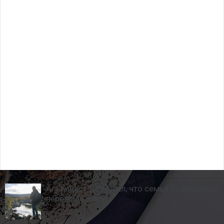
Альпинист допустил, что семья Усольцевых
пережила зиму