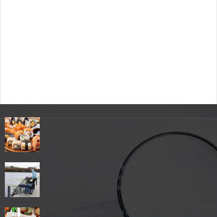
Ученые обнаружили в морепродуктах вирус,
лишающий зрения
Чем опасна зараженная рыба в Оби и
Иртыше: масштаб экологической беды
объяснили эксперты
На Дальнем Востоке подешевела икра: где