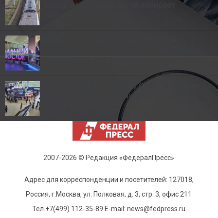
поезд из России в Китай набирает
популярность
ВЭФ-2026: опубликована деловая
программа главного события на Дальнем
Востоке
Россия снова интересна Сеулу: что стоит за
неожиданным возвращением Южной
Кореи
2007-2026 © Редакция «ФедералПресс»
Адрес для корреспонденции и посетителей: 127018,
Россия, г.Москва, ул. Полковая, д. 3, стр. 3, офис 211
Тел.+7(499) 112-35-89 E-mail: news@fedpress.ru