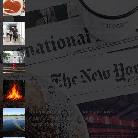
самые низкие цены
Государственная или частная школа: что
лучше для ребенка и как не ошибиться с
выбором
Жара идет на спад: синоптики прогнозируют
похолодание в Новосибирске и области
Жители новосибирского села рассказали,
как живут после страшного пожара
«Озеро смерти»: МЧС назвало самые
опасные места для купания в
Новосибирской области