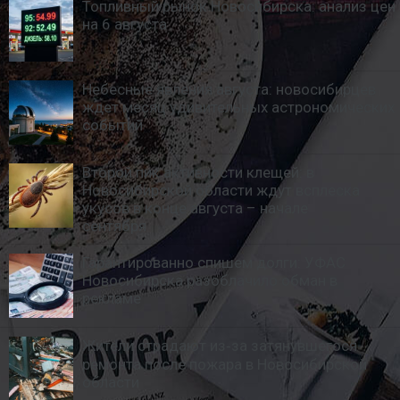
Топливный рынок Новосибирска: анализ цен
на 6 августа
Небесные явления августа: новосибирцев
ждет месяц удивительных астрономических
событий
Второй пик активности клещей: в
Новосибирской области ждут всплеска
укусов в конце августа – начале
сентября
Гарантированно спишем долги: УФАС
Новосибирска разоблачило обман в
рекламе
Жители страдают из‑за затянувшегося
ремонта после пожара в Новосибирской
области