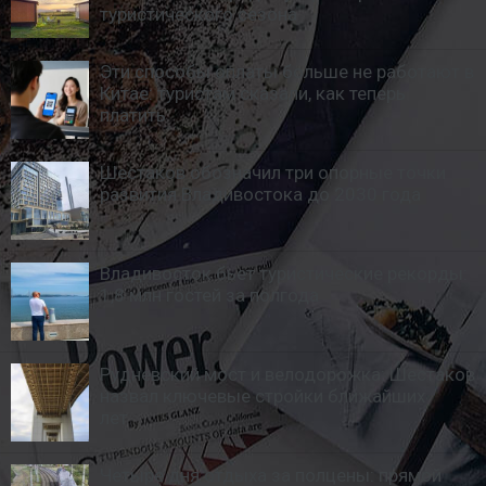
туристического сезона
Эти способы оплаты больше не работают в
Китае: туристам сказали, как теперь
платить
Шестаков обозначил три опорные точки
развития Владивостока до 2030 года
Владивосток бьет туристические рекорды:
1,8 млн гостей за полгода
Рудневский мост и велодорожка: Шестаков
назвал ключевые стройки ближайших
лет
Четыре дня отдыха за полцены: прямой