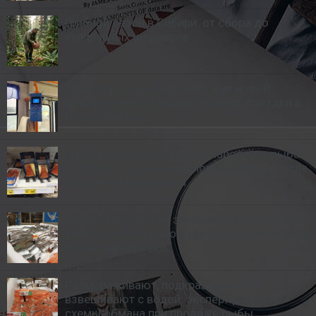
Грибной сезон в Сибири: от сбора до
кулинарных шедевров
Транспорт под контролем: как новый
федеральный стандарт изменит поездки в
Новосибирске
«Подорожает недорогая «народная» рыба»:
что будет с ценами на морепродукты после
введения маркировки
«Никто массово не закрывался»: «Честный
знак» объяснил, что будет с ценами на рыбу
после маркировки
Размораживают, подкрашивают и
взвешивают с водой: эксперт раскрыл
схемы обмана при продаже рыбы