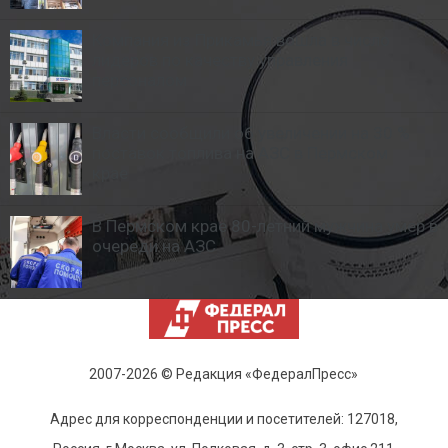
Компания из Прикамья вошла в число
лидеров по качеству управления
персоналом
Власти сообщили об увеличении на 30 %
поставок топлива на АЗС в Пермском
крае
В Пермском крае 80-летний мужчина умер в
очереди на АЗС
2007-2026 © Редакция «ФедералПресс»
Адрес для корреспонденции и посетителей: 127018,