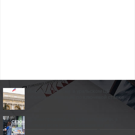
Инфляция и риски: в уральском ЦБ
объяснили решение по ключевой ставке
Нужны продавцы, в дефиците врачи, а
больше всех платят сварщикам: кто
востребован на рынке труда Прикамья