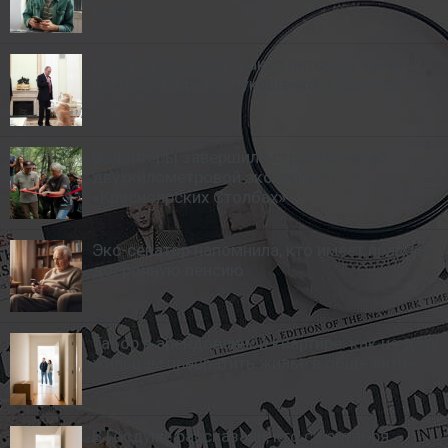
коду
Пушистый имидж: какие питомцы живут у
Путина, Макрона, Лукашенко и Трампа
Волонтеры завершили строительство
двухкилометровой экотропы в
«Красноярских Столбах»
Экс-сенатор напомнила, кто имеет право на
досрочную пенсию
Табор в арендованной квартире: как не дать
жильцам превратить жилье в общежитие
В Госдуме рассказали, кто с сентября