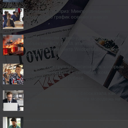
Приятный сюрприз: Минпросвещения
разместило график осенних каникул
ВС РФ нанесли серию ударов по морским
объектам ВСУ, БПЛА атаковал
логистический центр Wildberries: главное за
сутки
Названы три группы пенсионеров, которым
повысят выплаты с 1 сентября: кому
добавят 11 тысяч рублей
Выход есть: HR-эксперт рассказала, как
зрелым кандидатам обойти молодежь на
рынке труда
В MAX запустили программу для
разработчиков: доступ к API и исходному