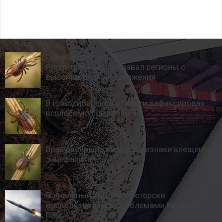
Где обитают опасные клещи:
Роспотребнадзор назвал регионы с
высоким риском заражения
В Новосибирской области зафиксирован
всплеск укусов клещей
Врач раскрыла первые признаки клещевого
энцефалита
Гениальный ход: РФ мастерски
воспользовалась проблемами Киева с
ПВО