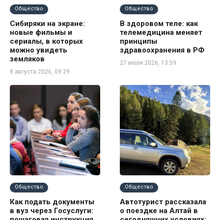
Общество
Общество
Сибиряки на экране:
В здоровом теле: как
новые фильмы и
телемедицина меняет
сериалы, в которых
принципы
можно увидеть
здравоохранения в РФ
земляков
27 июля 2026, 13:59
8 августа 2026, 09:29
Общество
Общество
Как подать документы
Автотурист рассказала
в вуз через Госуслуги:
о поездке на Алтай в
пошаговая инструкция
сегодняшних условиях: