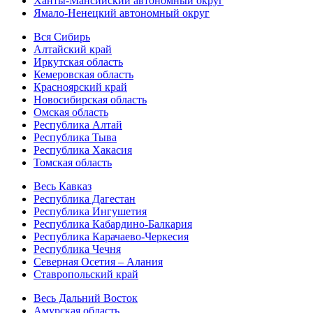
Ханты-Мансийский автономный округ
Ямало-Ненецкий автономный округ
Вся Сибирь
Алтайский край
Иркутская область
Кемеровская область
Красноярский край
Новосибирская область
Омская область
Республика Алтай
Республика Тыва
Республика Хакасия
Томская область
Весь Кавказ
Республика Дагестан
Республика Ингушетия
Республика Кабардино-Балкария
Республика Карачаево-Черкесия
Республика Чечня
Северная Осетия – Алания
Ставропольский край
Весь Дальний Восток
Амурская область