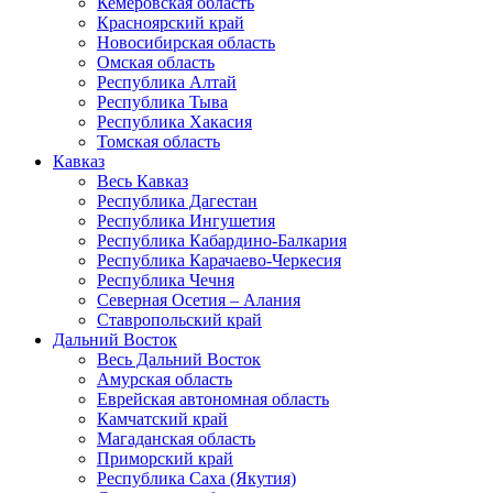
Кемеровская область
Красноярский край
Новосибирская область
Омская область
Республика Алтай
Республика Тыва
Республика Хакасия
Томская область
Кавказ
Весь Кавказ
Республика Дагестан
Республика Ингушетия
Республика Кабардино-Балкария
Республика Карачаево-Черкесия
Республика Чечня
Северная Осетия – Алания
Ставропольский край
Дальний Восток
Весь Дальний Восток
Амурская область
Еврейская автономная область
Камчатский край
Магаданская область
Приморский край
Республика Саха (Якутия)