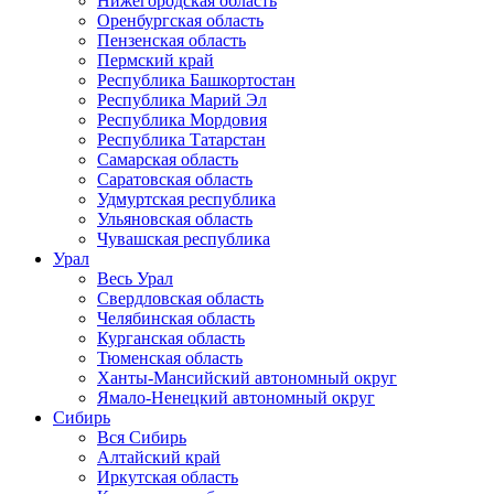
Нижегородская область
Оренбургская область
Пензенская область
Пермский край
Республика Башкортостан
Республика Марий Эл
Республика Мордовия
Республика Татарстан
Самарская область
Саратовская область
Удмуртская республика
Ульяновская область
Чувашская республика
Урал
Весь Урал
Свердловская область
Челябинская область
Курганская область
Тюменская область
Ханты-Мансийский автономный округ
Ямало-Ненецкий автономный округ
Сибирь
Вся Сибирь
Алтайский край
Иркутская область