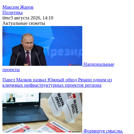
Максим
Жаров
Политика
time
3 августа 2026, 14:10
Актуальные сюжеты
Национальные
проекты
Павел Малков назвал Южный обход Рязани одним из
ключевых инфраструктурных проектов региона
Формируя смыслы.