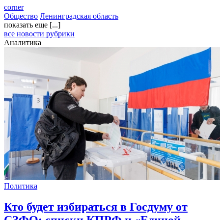
corner
Общество
Ленинградская область
показать еще [...]
все новости рубрики
Аналитика
Политика
Кто будет избираться в Госдуму от
СЗФО: списки КПРФ и «Единой