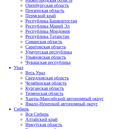
Нижегородская область
Оренбургская область
Пензенская область
Пермский край
Республика Башкортостан
Республика Марий Эл
Республика Мордовия
Республика Татарстан
Самарская область
Саратовская область
Удмуртская республика
Ульяновская область
Чувашская республика
Урал
Весь Урал
Свердловская область
Челябинская область
Курганская область
Тюменская область
Ханты-Мансийский автономный округ
Ямало-Ненецкий автономный округ
Сибирь
Вся Сибирь
Алтайский край
Иркутская область