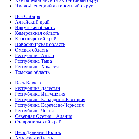
Ханты-Мансийский автономный округ
Ямало-Ненецкий автономный округ
Вся Сибирь
Алтайский край
Иркутская область
Кемеровская область
Красноярский край
Новосибирская область
Омская область
Республика Алтай
Республика Тыва
Республика Хакасия
Томская область
Весь Кавказ
Республика Дагестан
Республика Ингушетия
Республика Кабардино-Балкария
Республика Карачаево-Черкесия
Республика Чечня
Северная Осетия – Алания
Ставропольский край
Весь Дальний Восток
Амурская область