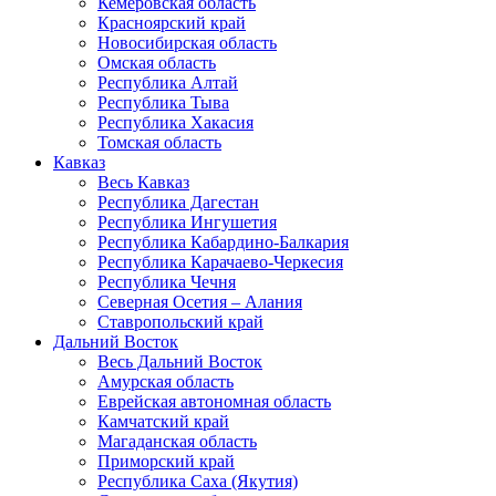
Кемеровская область
Красноярский край
Новосибирская область
Омская область
Республика Алтай
Республика Тыва
Республика Хакасия
Томская область
Кавказ
Весь Кавказ
Республика Дагестан
Республика Ингушетия
Республика Кабардино-Балкария
Республика Карачаево-Черкесия
Республика Чечня
Северная Осетия – Алания
Ставропольский край
Дальний Восток
Весь Дальний Восток
Амурская область
Еврейская автономная область
Камчатский край
Магаданская область
Приморский край
Республика Саха (Якутия)