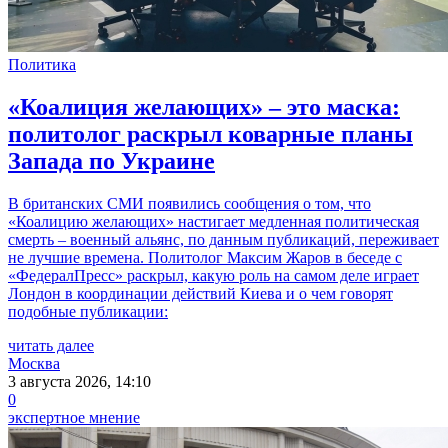
Политика
«Коалиция желающих» – это маска:
политолог раскрыл коварные планы
Запада по Украине
В британских СМИ появились сообщения о том, что
«Коалицию желающих» настигает медленная политическая
смерть – военный альянс, по данным публикаций, переживает
не лучшие времена. Политолог Максим Жаров в беседе с
«ФедералПресс» раскрыл, какую роль на самом деле играет
Лондон в координации действий Киева и о чем говорят
подобные публикации:
читать далее
Москва
3 августа 2026, 14:10
0
экспертное мнение