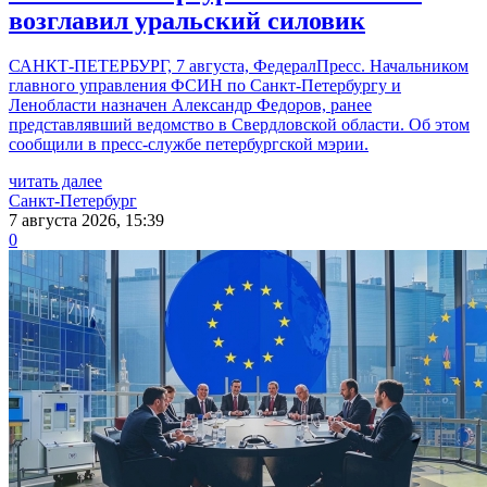
возглавил уральский силовик
САНКТ-ПЕТЕРБУРГ, 7 августа, ФедералПресс. Начальником
главного управления ФСИН по Санкт-Петербургу и
Ленобласти назначен Александр Федоров, ранее
представлявший ведомство в Свердловской области. Об этом
сообщили в пресс-службе петербургской мэрии.
читать далее
Санкт-Петербург
7 августа 2026, 15:39
0