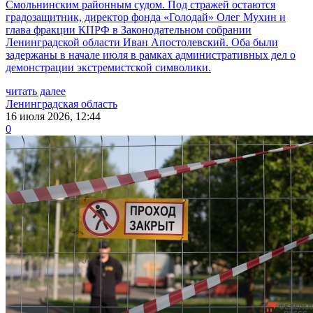
Смольнинским районным судом. Под стражей остаются
градозащитник, директор фонда «Голодай» Олег Мухин и
глава фракции КПРФ в Законодательном собрании
Ленинградской области Иван Апостолевский. Оба были
задержаны в начале июля в рамках административных дел о
демонстрации экстремистской символики.
читать далее
Ленинградская область
16 июля 2026, 12:44
0