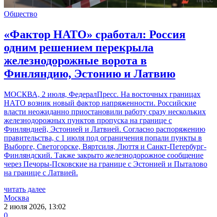
Общество
«Фактор НАТО» сработал: Россия
одним решением перекрыла
железнодорожные ворота в
Финляндию, Эстонию и Латвию
МОСКВА, 2 июля, ФедералПресс. На восточных границах
НАТО возник новый фактор напряженности. Российские
власти неожиданно приостановили работу сразу нескольких
железнодорожных пунктов пропуска на границе с
Финляндией, Эстонией и Латвией. Согласно распоряжению
правительства, с 1 июля под ограничения попали пункты в
Выборге, Светогорске, Вяртсиля, Люття и Санкт-Петербург-
Финляндский. Также закрыто железнодорожное сообщение
через Печоры-Псковские на границе с Эстонией и Пыталово
на границе с Латвией.
читать далее
Москва
2 июля 2026, 13:02
0