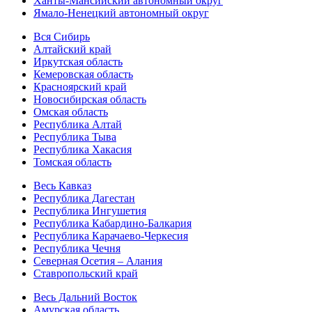
Ханты-Мансийский автономный округ
Ямало-Ненецкий автономный округ
Вся Сибирь
Алтайский край
Иркутская область
Кемеровская область
Красноярский край
Новосибирская область
Омская область
Республика Алтай
Республика Тыва
Республика Хакасия
Томская область
Весь Кавказ
Республика Дагестан
Республика Ингушетия
Республика Кабардино-Балкария
Республика Карачаево-Черкесия
Республика Чечня
Северная Осетия – Алания
Ставропольский край
Весь Дальний Восток
Амурская область