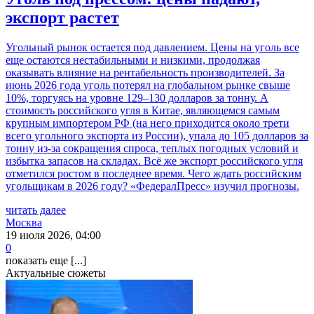
экспорт растет
Угольный рынок остается под давлением. Цены на уголь все
еще остаются нестабильными и низкими, продолжая
оказывать влияние на рентабельность производителей. За
июнь 2026 года уголь потерял на глобальном рынке свыше
10%, торгуясь на уровне 129–130 долларов за тонну. А
стоимость российского угля в Китае, являющемся самым
крупным импортером РФ (на него приходится около трети
всего угольного экспорта из России), упала до 105 долларов за
тонну из-за сокращения спроса, теплых погодных условий и
избытка запасов на складах. Всё же экспорт российского угля
отметился ростом в последнее время. Чего ждать российским
угольщикам в 2026 году? «ФедералПресс» изучил прогнозы.
читать далее
Москва
19 июля 2026, 04:00
0
показать еще [...]
Актуальные сюжеты