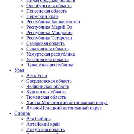
Нижегородская область
Оренбургская область
Пензенская область
Пермский край
Республика Башкортостан
Республика Марий Эл
Республика Мордовия
Республика Татарстан
Самарская область
Саратовская область
Удмуртская республика
Ульяновская область
Чувашская республика
Урал
Весь Урал
Свердловская область
Челябинская область
Курганская область
Тюменская область
Ханты-Мансийский автономный округ
Ямало-Ненецкий автономный округ
Сибирь
Вся Сибирь
Алтайский край
Иркутская область