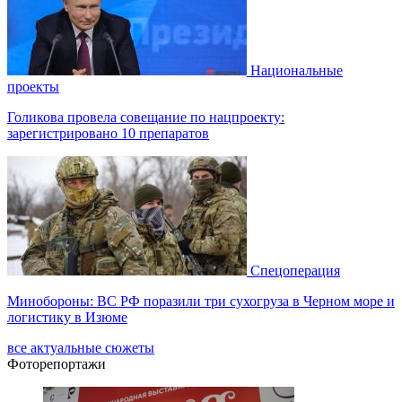
Национальные
проекты
Голикова провела совещание по нацпроекту:
зарегистрировано 10 препаратов
Спецоперация
Минобороны: ВС РФ поразили три сухогруза в Черном море и
логистику в Изюме
все актуальные сюжеты
Фоторепортажи