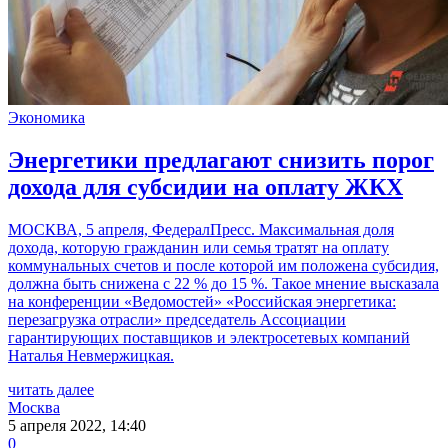
Экономика
Энергетики предлагают снизить порог
дохода для субсидии на оплату ЖКХ
МОСКВА, 5 апреля, ФедералПресс. Максимальная доля
дохода, которую гражданин или семья тратят на оплату
коммунальных счетов и после которой им положена субсидия,
должна быть снижена с 22 % до 15 %. Такое мнение высказала
на конференции «Ведомостей» «Российская энергетика:
перезагрузка отрасли» председатель Ассоциации
гарантирующих поставщиков и электросетевых компаний
Наталья Невмержицкая.
читать далее
Москва
5 апреля 2022, 14:40
0