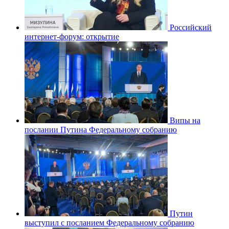
Российский
интернет-форум: открытие
Випы на
послании Путина Федеральному собранию
Путин
выступил с посланием Федеральному собранию