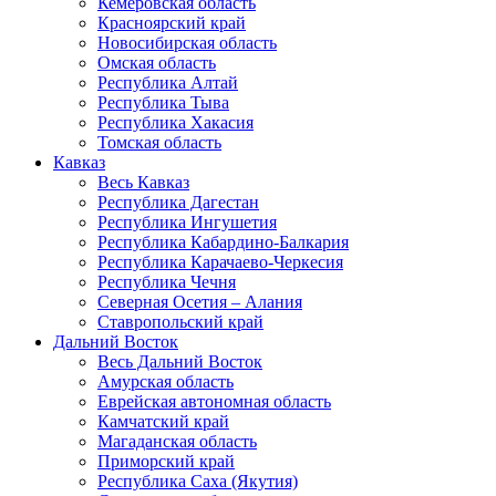
Кемеровская область
Красноярский край
Новосибирская область
Омская область
Республика Алтай
Республика Тыва
Республика Хакасия
Томская область
Кавказ
Весь Кавказ
Республика Дагестан
Республика Ингушетия
Республика Кабардино-Балкария
Республика Карачаево-Черкесия
Республика Чечня
Северная Осетия – Алания
Ставропольский край
Дальний Восток
Весь Дальний Восток
Амурская область
Еврейская автономная область
Камчатский край
Магаданская область
Приморский край
Республика Саха (Якутия)