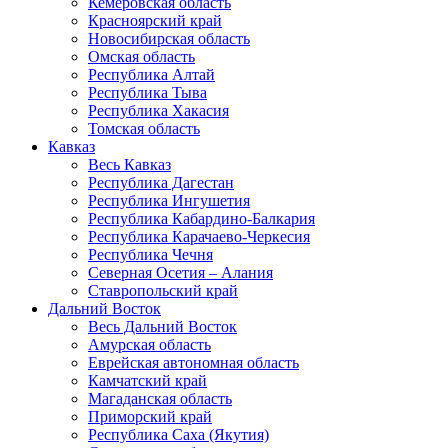
Кемеровская область
Красноярский край
Новосибирская область
Омская область
Республика Алтай
Республика Тыва
Республика Хакасия
Томская область
Кавказ
Весь Кавказ
Республика Дагестан
Республика Ингушетия
Республика Кабардино-Балкария
Республика Карачаево-Черкесия
Республика Чечня
Северная Осетия – Алания
Ставропольский край
Дальний Восток
Весь Дальний Восток
Амурская область
Еврейская автономная область
Камчатский край
Магаданская область
Приморский край
Республика Саха (Якутия)