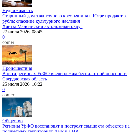
Недвижимость
Старинный дом зажиточного крестьянина в Югре продают за
рубль: спасение культурного наследия
Ханты-Мансийский автономный округ
27 июля 2026, 08:45
0
corner
Происшествия
В пяти регионах УрФО ввели режим беспилотной опасности
Свердловская область
25 июля 2026, 10:22
0
corner
Общество
Регионы УрФО восстановят и построят свыше ста объектов на
подшефных территориях ДНР и ЛНР