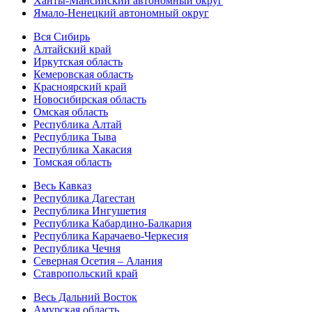
Ханты-Мансийский автономный округ
Ямало-Ненецкий автономный округ
Вся Сибирь
Алтайский край
Иркутская область
Кемеровская область
Красноярский край
Новосибирская область
Омская область
Республика Алтай
Республика Тыва
Республика Хакасия
Томская область
Весь Кавказ
Республика Дагестан
Республика Ингушетия
Республика Кабардино-Балкария
Республика Карачаево-Черкесия
Республика Чечня
Северная Осетия – Алания
Ставропольский край
Весь Дальний Восток
Амурская область