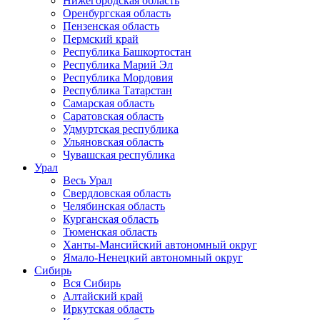
Нижегородская область
Оренбургская область
Пензенская область
Пермский край
Республика Башкортостан
Республика Марий Эл
Республика Мордовия
Республика Татарстан
Самарская область
Саратовская область
Удмуртская республика
Ульяновская область
Чувашская республика
Урал
Весь Урал
Свердловская область
Челябинская область
Курганская область
Тюменская область
Ханты-Мансийский автономный округ
Ямало-Ненецкий автономный округ
Сибирь
Вся Сибирь
Алтайский край
Иркутская область