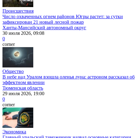
Происшествия
Число охваченных огнем районов Югры растет: за сутки
зафиксирован 21 новый лесной пожар
Ханты-Мансийский автономный округ
30 июля 2026, 09:08
0
corner
Общество
В небе над Уралом взошла оленья луна: астроном рассказал об
эффектном явлении
Тюменская область
29 июля 2026, 19:00
0
corner
Экономика
Главный уральский таможенник назвал основные категории