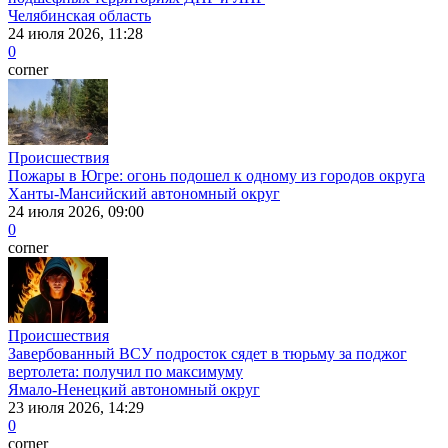
Челябинская область
24 июля 2026, 11:28
0
corner
Происшествия
Пожары в Югре: огонь подошел к одному из городов округа
Ханты-Мансийский автономный округ
24 июля 2026, 09:00
0
corner
Происшествия
Завербованный ВСУ подросток сядет в тюрьму за поджог
вертолета: получил по максимуму
Ямало-Ненецкий автономный округ
23 июля 2026, 14:29
0
corner