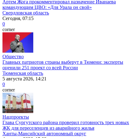
Артем Жога прокомментировал назначение Иванаева
командующим ЦВО: «Для Урала он свой»
Свердловская область
Сегодня, 07:15
0
corner
Общество
Главных патриотов страны выберут в Тюмени: эксперты
оценили 251 проект со всей России
Тюменская область
5 августа 2026, 14:21
0
corner
Нацпроекты
Глава Сургутского района проверил готовность трех новых
ЖК для переселенцев из аварийного жилья
Ханты-Мансийский автономный округ