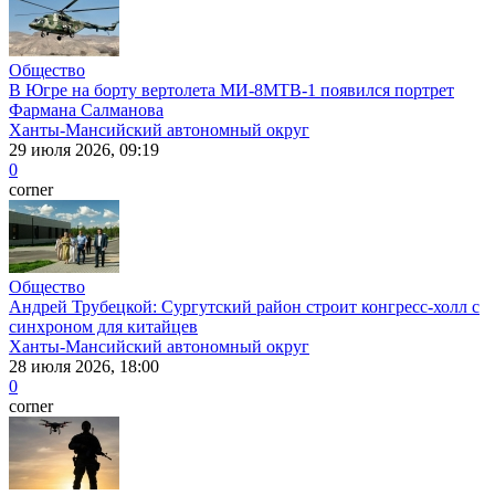
Общество
В Югре на борту вертолета МИ-8МТВ-1 появился портрет
Фармана Салманова
Ханты-Мансийский автономный округ
29 июля 2026, 09:19
0
corner
Общество
Андрей Трубецкой: Сургутский район строит конгресс-холл с
синхроном для китайцев
Ханты-Мансийский автономный округ
28 июля 2026, 18:00
0
corner