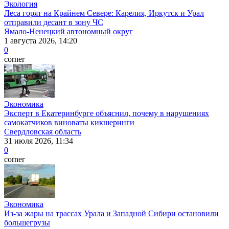
Экология
Леса горят на Крайнем Севере: Карелия, Иркутск и Урал
отправили десант в зону ЧС
Ямало-Ненецкий автономный округ
1 августа 2026, 14:20
0
corner
Экономика
Эксперт в Екатеринбурге объяснил, почему в нарушениях
самокатчиков виноваты кикшеринги
Свердловская область
31 июля 2026, 11:34
0
corner
Экономика
Из-за жары на трассах Урала и Западной Сибири остановили
большегрузы