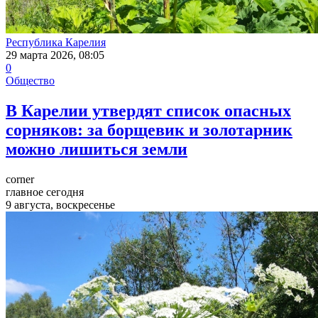
Республика Карелия
29 марта 2026, 08:05
0
Общество
В Карелии утвердят список опасных
сорняков: за борщевик и золотарник
можно лишиться земли
corner
главное сегодня
9 августа, воскресенье