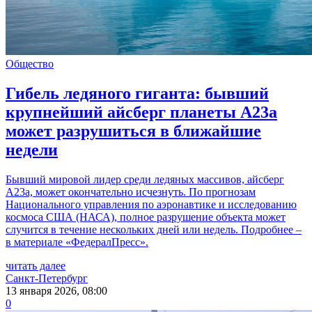
Общество
Гибель ледяного гиганта: бывший
крупнейший айсберг планеты А23а
может разрушиться в ближайшие
недели
Бывший мировой лидер среди ледяных массивов, айсберг
А23а, может окончательно исчезнуть. По прогнозам
Национального управления по аэронавтике и исследованию
космоса США (НАСА), полное разрушение объекта может
случится в течение нескольких дней или недель. Подробнее –
в материале «ФедералПресс».
читать далее
Санкт-Петербург
13 января 2026, 08:00
0