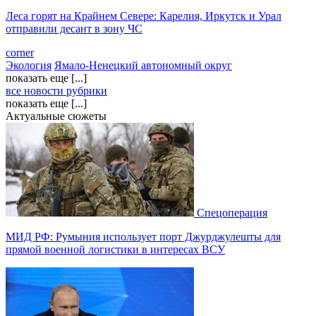
Леса горят на Крайнем Севере: Карелия, Иркутск и Урал
отправили десант в зону ЧС
corner
Экология
Ямало-Ненецкий автономный округ
показать еще [...]
все новости рубрики
показать еще [...]
Актуальные сюжеты
Спецоперация
МИД РФ: Румыния использует порт Джурджулешты для
прямой военной логистики в интересах ВСУ