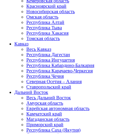
Кемеровская область
Красноярский край
Новосибирская область
Омская область
Республика Алтай
Республика Тыва
Республика Хакасия
Томская область
Кавказ
Весь Кавказ
Республика Дагестан
Республика Ингушетия
Республика Кабардино-Балкария
Республика Карачаево-Черкесия
Республика Чечня
Северная Осетия – Алания
Ставропольский край
Дальний Восток
Весь Дальний Восток
Амурская область
Еврейская автономная область
Камчатский край
Магаданская область
Приморский край
Республика Саха (Якутия)