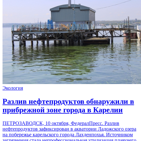
Экология
Разлив нефтепродуктов обнаружили в
прибрежной зоне города в Карелии
ПЕТРОЗАВОДСК, 10 октября, ФедералПресс. Разлив
нефтепродуктов зафиксирован в акватории Ладожского озера
на побережье карельского города Лахденпохья. Источником
загрязнения стала непрофессиональная утилизация плавучего