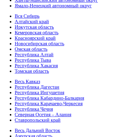
Ханты-Мансийский автономный округ
Ямало-Ненецкий автономный округ
Вся Сибирь
Алтайский край
Иркутская область
Кемеровская область
Красноярский край
Новосибирская область
Омская область
Республика Алтай
Республика Тыва
Республика Хакасия
Томская область
Весь Кавказ
Республика Дагестан
Республика Ингушетия
Республика Кабардино-Балкария
Республика Карачаево-Черкесия
Республика Чечня
Северная Осетия – Алания
Ставропольский край
Весь Дальний Восток
Амурская область