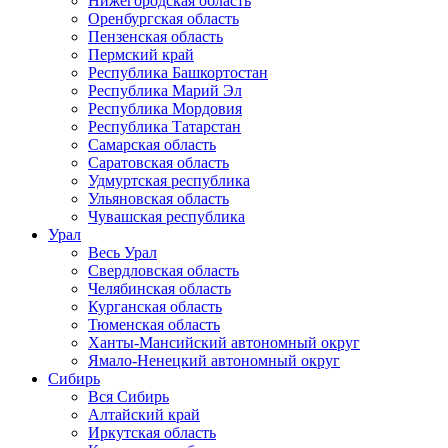
Нижегородская область
Оренбургская область
Пензенская область
Пермский край
Республика Башкортостан
Республика Марий Эл
Республика Мордовия
Республика Татарстан
Самарская область
Саратовская область
Удмуртская республика
Ульяновская область
Чувашская республика
Урал
Весь Урал
Свердловская область
Челябинская область
Курганская область
Тюменская область
Ханты-Мансийский автономный округ
Ямало-Ненецкий автономный округ
Сибирь
Вся Сибирь
Алтайский край
Иркутская область