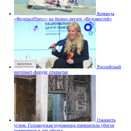
Команда
«ФедералПресс» на бизнес-регате «Ведомостей»
Российский
интернет-форум: открытие
Оживить
углем. Голландская художница превратила убогое
помещение в арт-объект