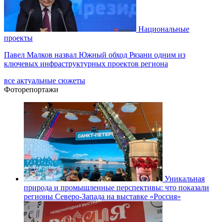
Национальные
проекты
Павел Малков назвал Южный обход Рязани одним из
ключевых инфраструктурных проектов региона
все актуальные сюжеты
Фоторепортажи
Уникальная
природа и промышленные перспективы: что показали
регионы Северо-Запада на выставке «Россия»