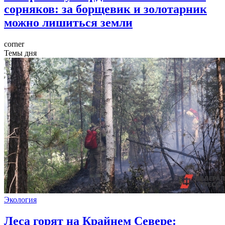
сорняков: за борщевик и золотарник
можно лишиться земли
corner
Темы дня
Экология
Леса горят на Крайнем Севере: