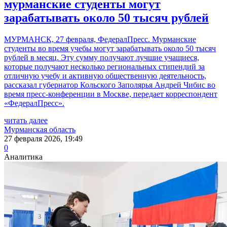
мурманские студенты могут
зарабатывать около 50 тысяч рублей
МУРМАНСК, 27 февраля, ФедералПресс. Мурманские
студенты во время учебы могут зарабатывать около 50 тысяч
рублей в месяц. Эту сумму получают лучшие учащиеся,
которые получают несколько региональных стипендий за
отличную учебу и активную общественную деятельность,
рассказал губернатор Кольского Заполярья Андрей Чибис во
время пресс-конференции в Москве, передает корреспондент
«ФедералПресс».
читать далее
Мурманская область
27 февраля 2026, 19:49
0
Аналитика