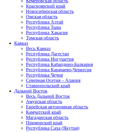
Кемеровская область
Красноярский край
Новосибирская область
Омская область
Республика Алтай
Республика Тыва
Республика Хакасия
Томская область
Кавказ
Весь Кавказ
Республика Дагестан
Республика Ингушетия
Республика Кабардино-Балкария
Республика Карачаево-Черкесия
Республика Чечня
Северная Осетия – Алания
Ставропольский край
Дальний Восток
Весь Дальний Восток
Амурская область
Еврейская автономная область
Камчатский край
Магаданская область
Приморский край
Республика Саха (Якутия)