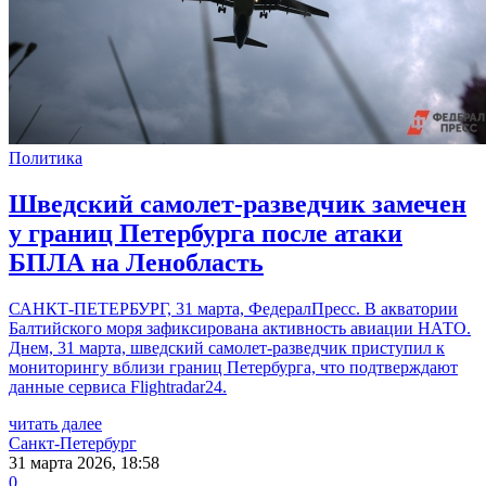
Политика
Шведский самолет-разведчик замечен
у границ Петербурга после атаки
БПЛА на Ленобласть
САНКТ-ПЕТЕРБУРГ, 31 марта, ФедералПресс. В акватории
Балтийского моря зафиксирована активность авиации НАТО.
Днем, 31 марта, шведский самолет-разведчик приступил к
мониторингу вблизи границ Петербурга, что подтверждают
данные сервиса Flightradar24.
читать далее
Санкт-Петербург
31 марта 2026, 18:58
0