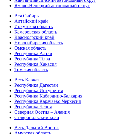
Ханты-Мансийский автономный округ
Ямало-Ненецкий автономный округ
Вся Сибирь
Алтайский край
Иркутская область
Кемеровская область
Красноярский край
Новосибирская область
Омская область
Республика Алтай
Республика Тыва
Республика Хакасия
Томская область
Весь Кавказ
Республика Дагестан
Республика Ингушетия
Республика Кабардино-Балкария
Республика Карачаево-Черкесия
Республика Чечня
Северная Осетия – Алания
Ставропольский край
Весь Дальний Восток
Амурская область