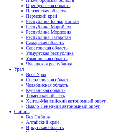
Нижегородская область
Оренбургская область
Пензенская область
Пермский край
Республика Башкортостан
Республика Марий Эл
Республика Мордовия
Республика Татарстан
Самарская область
Саратовская область
Удмуртская республика
Ульяновская область
Чувашская республика
Урал
Весь Урал
Свердловская область
Челябинская область
Курганская область
Тюменская область
Ханты-Мансийский автономный округ
Ямало-Ненецкий автономный округ
Сибирь
Вся Сибирь
Алтайский край
Иркутская область