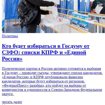
Политика
Кто будет избираться в Госдуму от
СЗФО: списки КПРФ и «Единой
России»
Политические партии в России активно готовятся к выборам
в Госдуму – проводят съезды, утверждают списки кандидатов.
«Единая Россия» и КПРФ опубликовали фамилии
кандидатов, которые будут избираться от регионов.
«ФедералПресс» разобрал, кто пойдет на выборы от
коммунистов и единороссов в Северо-Западном Федеральном
округе.
читать далее