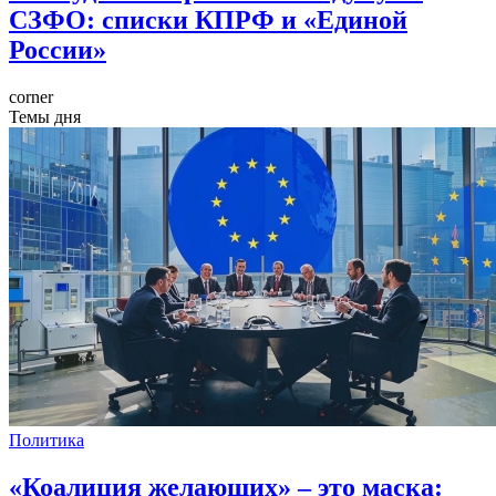
СЗФО: списки КПРФ и «Единой
России»
corner
Темы дня
Политика
«Коалиция желающих» – это маска: