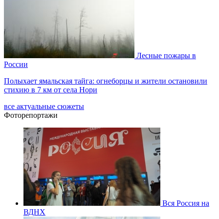
Лесные пожары в
России
Полыхает ямальская тайга: огнеборцы и жители остановили
стихию в 7 км от села Нори
все актуальные сюжеты
Фоторепортажи
Вся Россия на
ВДНХ