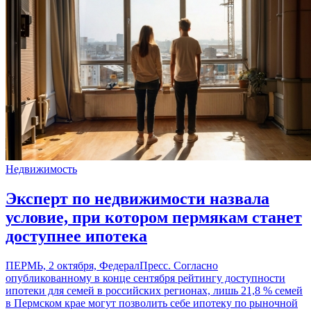
Недвижимость
Эксперт по недвижимости назвала
условие, при котором пермякам станет
доступнее ипотека
ПЕРМЬ, 2 октября, ФедералПресс. Согласно
опубликованному в конце сентября рейтингу доступности
ипотеки для семей в российских регионах, лишь 21,8 % семей
в Пермском крае могут позволить себе ипотеку по рыночной