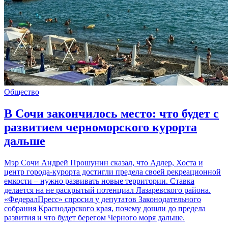
Общество
В Сочи закончилось место: что будет с
развитием черноморского курорта
дальше
Мэр Сочи Андрей Прошунин сказал, что Адлер, Хоста и
центр города-курорта достигли предела своей рекреационной
емкости – нужно развивать новые территории. Ставка
делается на не раскрытый потенциал Лазаревского района.
«ФедералПресс» спросил у депутатов Законодательного
собрания Краснодарского края, почему дошли до предела
развития и что будет берегом Черного моря дальше.