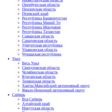
Нижегородская область
Оренбургская область
Пензенская область
Пермский край
Республика Башкортостан
Республика Марий Эл
Республика Мордовия
Республика Татарстан
Самарская область
Саратовская область
Удмуртская республика
Ульяновская область
Чувашская республика
Урал
Весь Урал
Свердловская область
Челябинская область
Курганская область
Тюменская область
Ханты-Мансийский автономный округ
Ямало-Ненецкий автономный округ
Сибирь
Вся Сибирь
Алтайский край
Иркутская область