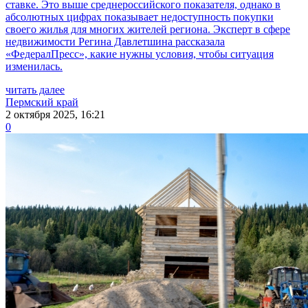
ставке. Это выше среднероссийского показателя, однако в
абсолютных цифрах показывает недоступность покупки
своего жилья для многих жителей региона. Эксперт в сфере
недвижимости Регина Давлетшина рассказала
«ФедералПресс», какие нужны условия, чтобы ситуация
изменилась.
читать далее
Пермский край
2 октября 2025, 16:21
0