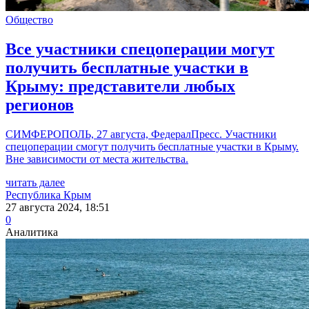
Общество
Все участники спецоперации могут
получить бесплатные участки в
Крыму: представители любых
регионов
СИМФЕРОПОЛЬ, 27 августа, ФедералПресс. Участники
спецоперации смогут получить бесплатные участки в Крыму.
Вне зависимости от места жительства.
читать далее
Республика Крым
27 августа 2024, 18:51
0
Аналитика