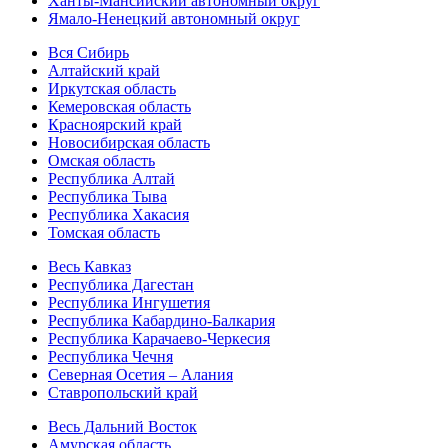
Ханты-Мансийский автономный округ
Ямало-Ненецкий автономный округ
Вся Сибирь
Алтайский край
Иркутская область
Кемеровская область
Красноярский край
Новосибирская область
Омская область
Республика Алтай
Республика Тыва
Республика Хакасия
Томская область
Весь Кавказ
Республика Дагестан
Республика Ингушетия
Республика Кабардино-Балкария
Республика Карачаево-Черкесия
Республика Чечня
Северная Осетия – Алания
Ставропольский край
Весь Дальний Восток
Амурская область