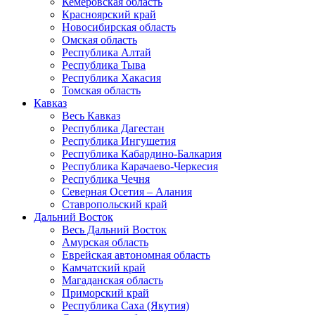
Кемеровская область
Красноярский край
Новосибирская область
Омская область
Республика Алтай
Республика Тыва
Республика Хакасия
Томская область
Кавказ
Весь Кавказ
Республика Дагестан
Республика Ингушетия
Республика Кабардино-Балкария
Республика Карачаево-Черкесия
Республика Чечня
Северная Осетия – Алания
Ставропольский край
Дальний Восток
Весь Дальний Восток
Амурская область
Еврейская автономная область
Камчатский край
Магаданская область
Приморский край
Республика Саха (Якутия)