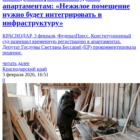
апартаментам: «Нежилое помещение
нужно будет интегрировать в
инфраструктуру»
КРАСНОДАР, 3 февраля, ФедералПресс. Конституционный
суд разрешил временную регистрацию в апартаментах.
Депутат Госдумы Светлана Бессараб (ЕР) прокомментировала
решение.
читать далее
Краснодарский край
3 февраля 2026, 16:51
0