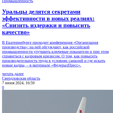
Промышленность
Уральцы делятся секретами
эффективности в новых реалиях:
«Снизить издержки и повысить
качество»
В Екатеринбурге проходит конференция «Организация
производства»: на ней обсуждают, как российской
промышленности улучшить ключевые показатели и при этом
справиться с кадровым кризисом. О том, как повысить
производительность труда в условиях санкций и где искать
новые кадры, – в материале «ФедералПресс».
читать далее
Свердловская область
7 июня 2024, 16:59
0