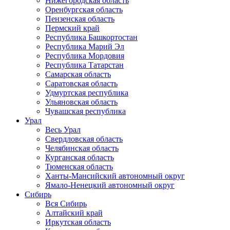
Нижегородская область
Оренбургская область
Пензенская область
Пермский край
Республика Башкортостан
Республика Марий Эл
Республика Мордовия
Республика Татарстан
Самарская область
Саратовская область
Удмуртская республика
Ульяновская область
Чувашская республика
Урал
Весь Урал
Свердловская область
Челябинская область
Курганская область
Тюменская область
Ханты-Мансийский автономный округ
Ямало-Ненецкий автономный округ
Сибирь
Вся Сибирь
Алтайский край
Иркутская область