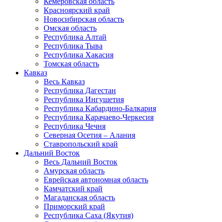
Кемеровская область
Красноярский край
Новосибирская область
Омская область
Республика Алтай
Республика Тыва
Республика Хакасия
Томская область
Кавказ
Весь Кавказ
Республика Дагестан
Республика Ингушетия
Республика Кабардино-Балкария
Республика Карачаево-Черкесия
Республика Чечня
Северная Осетия – Алания
Ставропольский край
Дальний Восток
Весь Дальний Восток
Амурская область
Еврейская автономная область
Камчатский край
Магаданская область
Приморский край
Республика Саха (Якутия)