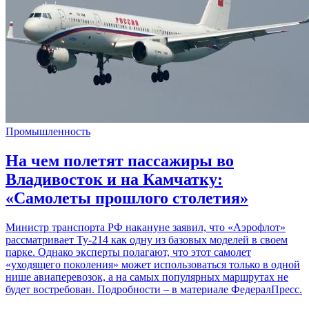
Промышленность
На чем полетят пассажиры во
Владивосток и на Камчатку:
«Самолеты прошлого столетия»
Министр транспорта РФ накануне заявил, что «Аэрофлот»
рассматривает Ту-214 как одну из базовых моделей в своем
парке. Однако эксперты полагают, что этот самолет
«уходящего поколения» может использоваться только в одной
нише авиаперевозок, а на самых популярных маршрутах не
будет востребован. Подробности – в материале ФедералПресс.