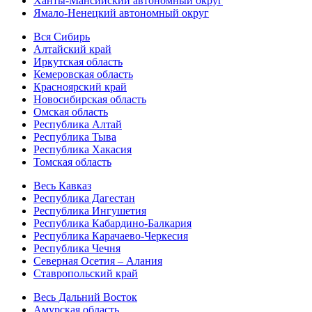
Ханты-Мансийский автономный округ
Ямало-Ненецкий автономный округ
Вся Сибирь
Алтайский край
Иркутская область
Кемеровская область
Красноярский край
Новосибирская область
Омская область
Республика Алтай
Республика Тыва
Республика Хакасия
Томская область
Весь Кавказ
Республика Дагестан
Республика Ингушетия
Республика Кабардино-Балкария
Республика Карачаево-Черкесия
Республика Чечня
Северная Осетия – Алания
Ставропольский край
Весь Дальний Восток
Амурская область