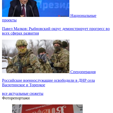
Национальные
проекты
Павел Малков: Рыбновский округ демонстрирует прогресс во
всех сферах развития
Спецоперация
Российские военнослужащие освободили в ДНР села
Васютинское и Торецкое
все актуальные сюжеты
Фоторепортажи