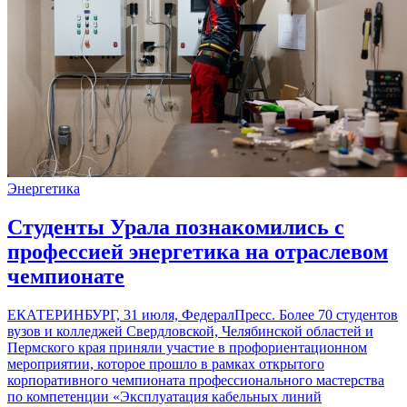
Энергетика
Студенты Урала познакомились с
профессией энергетика на отраслевом
чемпионате
ЕКАТЕРИНБУРГ, 31 июля, ФедералПресс. Более 70 студентов
вузов и колледжей Свердловской, Челябинской областей и
Пермского края приняли участие в профориентационном
мероприятии, которое прошло в рамках открытого
корпоративного чемпионата профессионального мастерства
по компетенции «Эксплуатация кабельных линий