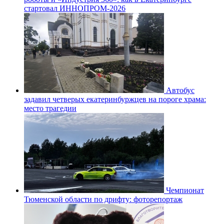
стартовал ИННОПРОМ-2026
Автобус
задавил четверых екатеринбуржцев на пороге храма:
место трагедии
Чемпионат
Тюменской области по дрифту: фоторепортаж