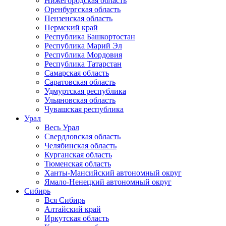
Нижегородская область
Оренбургская область
Пензенская область
Пермский край
Республика Башкортостан
Республика Марий Эл
Республика Мордовия
Республика Татарстан
Самарская область
Саратовская область
Удмуртская республика
Ульяновская область
Чувашская республика
Урал
Весь Урал
Свердловская область
Челябинская область
Курганская область
Тюменская область
Ханты-Мансийский автономный округ
Ямало-Ненецкий автономный округ
Сибирь
Вся Сибирь
Алтайский край
Иркутская область