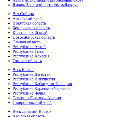
Ханты-Мансийский автономный округ
Ямало-Ненецкий автономный округ
Вся Сибирь
Алтайский край
Иркутская область
Кемеровская область
Красноярский край
Новосибирская область
Омская область
Республика Алтай
Республика Тыва
Республика Хакасия
Томская область
Весь Кавказ
Республика Дагестан
Республика Ингушетия
Республика Кабардино-Балкария
Республика Карачаево-Черкесия
Республика Чечня
Северная Осетия – Алания
Ставропольский край
Весь Дальний Восток
Амурская область