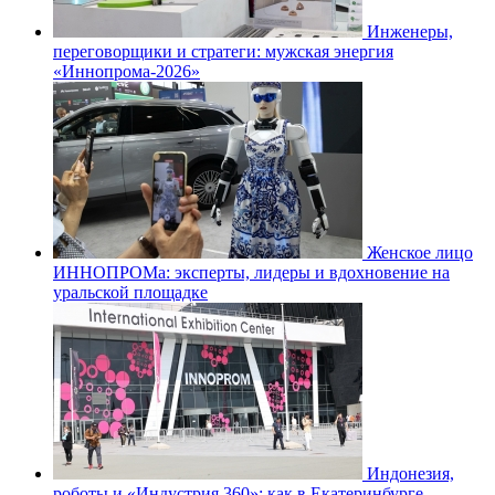
Инженеры,
переговорщики и стратеги: мужская энергия
«Иннопрома-2026»
Женское лицо
ИННОПРОМа: эксперты, лидеры и вдохновение на
уральской площадке
Индонезия,
роботы и «Индустрия 360»: как в Екатеринбурге