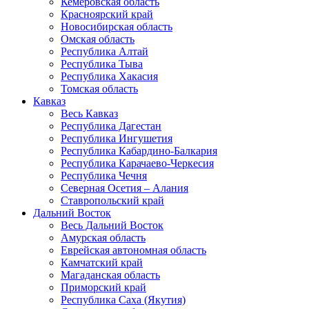
Кемеровская область
Красноярский край
Новосибирская область
Омская область
Республика Алтай
Республика Тыва
Республика Хакасия
Томская область
Кавказ
Весь Кавказ
Республика Дагестан
Республика Ингушетия
Республика Кабардино-Балкария
Республика Карачаево-Черкесия
Республика Чечня
Северная Осетия – Алания
Ставропольский край
Дальний Восток
Весь Дальний Восток
Амурская область
Еврейская автономная область
Камчатский край
Магаданская область
Приморский край
Республика Саха (Якутия)