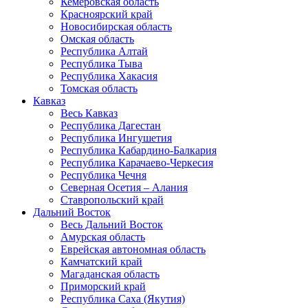
Кемеровская область
Красноярский край
Новосибирская область
Омская область
Республика Алтай
Республика Тыва
Республика Хакасия
Томская область
Кавказ
Весь Кавказ
Республика Дагестан
Республика Ингушетия
Республика Кабардино-Балкария
Республика Карачаево-Черкесия
Республика Чечня
Северная Осетия – Алания
Ставропольский край
Дальний Восток
Весь Дальний Восток
Амурская область
Еврейская автономная область
Камчатский край
Магаданская область
Приморский край
Республика Саха (Якутия)