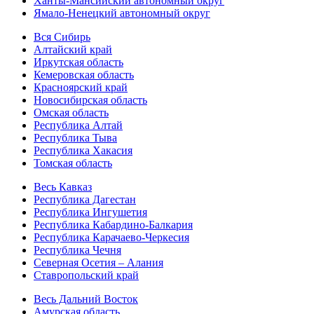
Ханты-Мансийский автономный округ
Ямало-Ненецкий автономный округ
Вся Сибирь
Алтайский край
Иркутская область
Кемеровская область
Красноярский край
Новосибирская область
Омская область
Республика Алтай
Республика Тыва
Республика Хакасия
Томская область
Весь Кавказ
Республика Дагестан
Республика Ингушетия
Республика Кабардино-Балкария
Республика Карачаево-Черкесия
Республика Чечня
Северная Осетия – Алания
Ставропольский край
Весь Дальний Восток
Амурская область