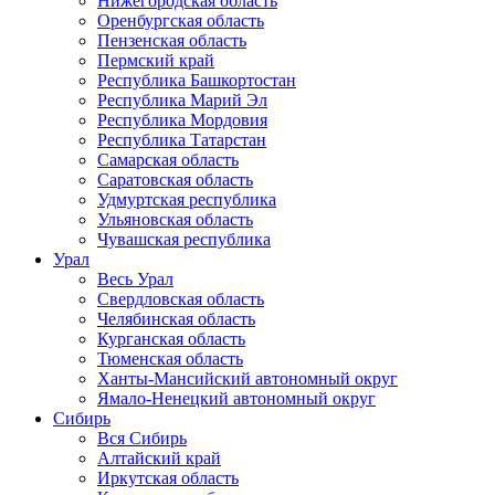
Нижегородская область
Оренбургская область
Пензенская область
Пермский край
Республика Башкортостан
Республика Марий Эл
Республика Мордовия
Республика Татарстан
Самарская область
Саратовская область
Удмуртская республика
Ульяновская область
Чувашская республика
Урал
Весь Урал
Свердловская область
Челябинская область
Курганская область
Тюменская область
Ханты-Мансийский автономный округ
Ямало-Ненецкий автономный округ
Сибирь
Вся Сибирь
Алтайский край
Иркутская область