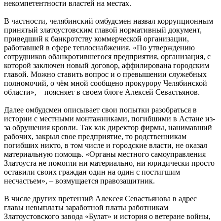
некомпетентности властей на местах.
В частности, челябинский омбудсмен назвал коррупционным
принятый златоустовским главой нормативный документ,
приведший к банкротству коммерческой организации,
работавшей в сфере теплоснабжения. «По утверждению
сотрудников обанкротившегося предприятия, организация, с
которой заключен новый договор, аффилирована городским
главой. Можно ставить вопрос и о превышении служебных
полномочий, о чём мной сообщено прокурору Челябинской
области», – поясняет в своем блоге Алексей Севастьянов.
Далее омбудсмен описывает свои попытки разобраться в
истории с местными монтажниками, погибшими в Астане из-
за обрушения кровли. Так как директор фирмы, нанимавший
рабочих, закрыл свое предприятие, то родственникам
погибших никто, в том числе и городские власти, не оказал
материальную помощь. «Органы местного самоуправления
Златоуста не помогли ни материально, ни юридически просто
оставили своих граждан один на один с постигшим
несчастьем», – возмущается правозащитник.
В числе других претензий Алексея Севастьянова в адрес
главы невыплаты заработной платы работникам
Златоустовского завода «Булат» и история о ветеране войны,