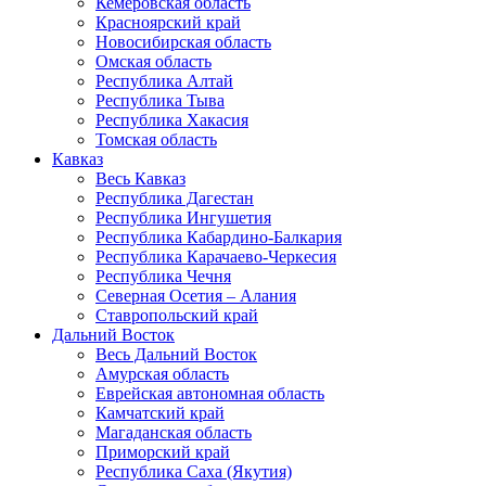
Кемеровская область
Красноярский край
Новосибирская область
Омская область
Республика Алтай
Республика Тыва
Республика Хакасия
Томская область
Кавказ
Весь Кавказ
Республика Дагестан
Республика Ингушетия
Республика Кабардино-Балкария
Республика Карачаево-Черкесия
Республика Чечня
Северная Осетия – Алания
Ставропольский край
Дальний Восток
Весь Дальний Восток
Амурская область
Еврейская автономная область
Камчатский край
Магаданская область
Приморский край
Республика Саха (Якутия)