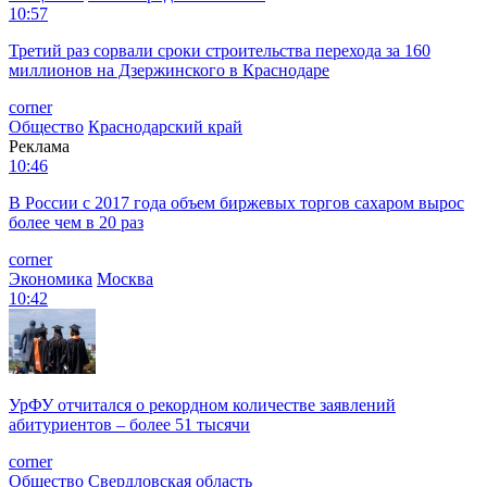
10:57
Третий раз сорвали сроки строительства перехода за 160
миллионов на Дзержинского в Краснодаре
corner
Общество
Краснодарский край
Реклама
10:46
В России с 2017 года объем биржевых торгов сахаром вырос
более чем в 20 раз
corner
Экономика
Москва
10:42
УрФУ отчитался о рекордном количестве заявлений
абитуриентов – более 51 тысячи
corner
Общество
Свердловская область