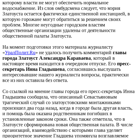
которому власти не могут обеспечить нормальное
водоснабжение. Из слов омбудсмена следует, что мэрия
Златоуста остается фактически единственной инстанцией, в
которую горожане могут обратиться за решением своих
проблем. Многие неугодные городским властям
общественные организации удалены от деятельности
общественной палаты Златоуста.
На момент подготовки этого материала журналисту
«
УралПолит.Ru
» не удалось получить комментарий
главы
города Златоуст Александра Караваева
, который в
настоящее время находится в очередном отпуске. Его
пресс-
секретарь Инна Гладышева
, согласившись выслушать
интересовавшие нашего журналиста вопросы, практически
все из них оставила без ответа.
Со ссылкой на мнение главы города его пресс-секретарь Инна
Гладышева сообщила, что описанный Севастьяновым
трагический случай со златоустовскими монтажниками
произошел два года назад, когда в городе была другая власть,
и помощь была оказана родственникам погибших в
установленные законом сроки. Она также отметила, что в
Златоусте сформирована новая общественная палата. В числе
организаций, взаимодействию с которыми глава уделяет
приоритетное значение Гладшева упомянула возглавляемое