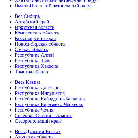
Ханты-Мансийский автономный округ
Ямало-Ненецкий автономный округ
Вся Сибирь
Алтайский край
Иркутская область
Кемеровская область
Красноярский край
Новосибирская область
Омская область
Республика Алтай
Республика Тыва
Республика Хакасия
Томская область
Весь Кавказ
Республика Дагестан
Республика Ингушетия
Республика Кабардино-Балкария
Республика Карачаево-Черкесия
Республика Чечня
Северная Осетия – Алания
Ставропольский край
Весь Дальний Восток
Амурская область