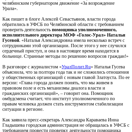
челябинским губернатором движение «За возрождение
Урала».
Как пишет в блоге Алексей Севастьянов, власти города
обратились в УФСБ по Челябинской области с требованием
проверить деятельность
помощника уполномоченного,
исполнительного директора МОФ «Голос-Урал» Натальи
Гусевой
. «Наталья Александровна имела несколько встреч с
сотрудниками этой организации. После этого у нее случился
сердечный приступ, и она в настоящее время находится в
больнице. Странные методы по решению вопросов граждан!»
В разговоре с журналистом «
УралПолит.Ru
» Наталья Гусева
объяснила, что за полтора года так и не сложились отношения
у общественных организаций с новым главой Златоуста. По ее
версии: «Глава города должен понять, что мы живем в
правовом поле и есть механизмы диалога власти и
гражданских организаций», – говорит она. Помощник
омбудсмена считает, что институт уполномоченного по
правам человека должен стать инструментом стабилизации
ситуации в регионе.
Как заявила пресс-секретарь Александра Караваева Инна
Гладышева городская администрация не обращалась в УФСБ с
требованием провести проверку деятельности помощника