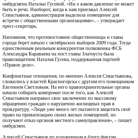
омбудсмена Натальи Гусевой. «Ни о каком давление не может
быть и речи. Наоборот, когда к нам приезжал Алексей
Севастьянов, администрация выделила помещение для
встречи с общественными организациями», – утверждает
пресс-секретарь.
Напомним, что противостояние общественницы и главы
города берет начало с октябрьских выборов 2009 года. Тогда
единственным реальным конкурентом полковника ФСБ
Александра Караваева на пост главы Златоуста была
правозащитник Наталья Гусева, поддержанная партией
«Правое дело».
Конфликтные отношения, по мнению Алексея Севастьянова,
сложились у властей Красногорска с другим его помощником
Евгением Светловым. На него правоохранительные органы
начали собирать компромат после того, как Алексей
Севастьянов направил свое заключение по массовому
обращению граждан о нарушении жилищных прав в
прокуратуру. «Люди уже много лет пытаются защитить своё
право на приватизацию своих жилых помещений, но
получают отказ органов местного самоуправления», – пишет
омбудсмен.
Алексей Севастьянов по изложенным в блоге фактам