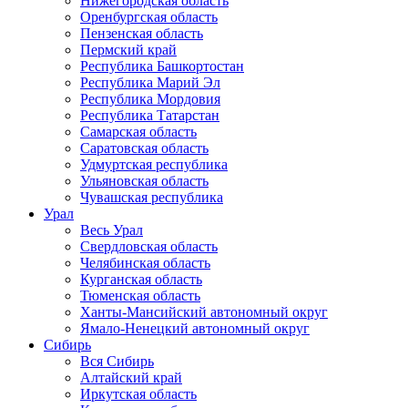
Нижегородская область
Оренбургская область
Пензенская область
Пермский край
Республика Башкортостан
Республика Марий Эл
Республика Мордовия
Республика Татарстан
Самарская область
Саратовская область
Удмуртская республика
Ульяновская область
Чувашская республика
Урал
Весь Урал
Свердловская область
Челябинская область
Курганская область
Тюменская область
Ханты-Мансийский автономный округ
Ямало-Ненецкий автономный округ
Сибирь
Вся Сибирь
Алтайский край
Иркутская область