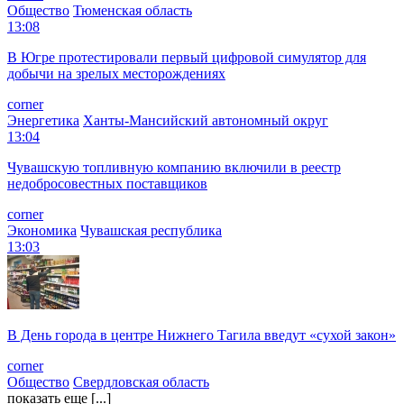
Общество
Тюменская область
13:08
В Югре протестировали первый цифровой симулятор для
добычи на зрелых месторождениях
corner
Энергетика
Ханты-Мансийский автономный округ
13:04
Чувашскую топливную компанию включили в реестр
недобросовестных поставщиков
corner
Экономика
Чувашская республика
13:03
В День города в центре Нижнего Тагила введут «сухой закон»
corner
Общество
Свердловская область
показать еще [...]