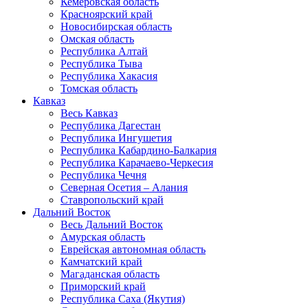
Кемеровская область
Красноярский край
Новосибирская область
Омская область
Республика Алтай
Республика Тыва
Республика Хакасия
Томская область
Кавказ
Весь Кавказ
Республика Дагестан
Республика Ингушетия
Республика Кабардино-Балкария
Республика Карачаево-Черкесия
Республика Чечня
Северная Осетия – Алания
Ставропольский край
Дальний Восток
Весь Дальний Восток
Амурская область
Еврейская автономная область
Камчатский край
Магаданская область
Приморский край
Республика Саха (Якутия)