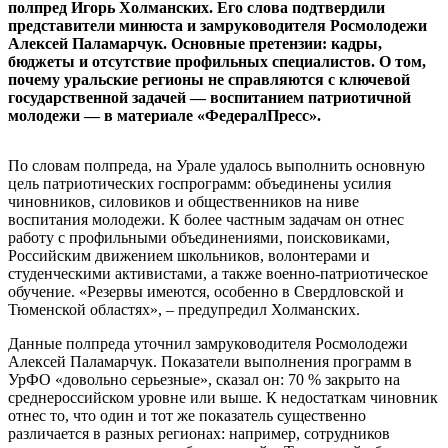
полпред Игорь Холманских. Его слова подтвердили
представители минюста и замруководителя Росмолодежи
Алексей Паламарчук. Основные претензии: кадры,
бюджеты и отсутствие профильных специалистов. О том,
почему уральские регионы не справляются с ключевой
государственной задачей — воспитанием патриотичной
молодежи — в материале «ФедералПресс».
По словам полпреда, на Урале удалось выполнить основную
цель патриотических госпрограмм: объединены усилия
чиновников, силовиков и общественников на ниве
воспитания молодежи. К более частным задачам он отнес
работу с профильными объединениями, поисковиками,
Российским движением школьников, волонтерами и
студенческими активистами, а также военно-патриотическое
обучение. «Резервы имеются, особенно в Свердловской и
Тюменской областях», – предупредил Холманских.
Данные полпреда уточнил замруководителя Росмолодежи
Алексей Паламарчук. Показатели выполнения программ в
УрФО «довольно серьезные», сказал он: 70 % закрыто на
среднероссийском уровне или выше. К недостаткам чиновник
отнес то, что один и тот же показатель существенно
различается в разных регионах: например, сотрудников