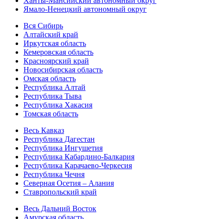
Ханты-Мансийский автономный округ
Ямало-Ненецкий автономный округ
Вся Сибирь
Алтайский край
Иркутская область
Кемеровская область
Красноярский край
Новосибирская область
Омская область
Республика Алтай
Республика Тыва
Республика Хакасия
Томская область
Весь Кавказ
Республика Дагестан
Республика Ингушетия
Республика Кабардино-Балкария
Республика Карачаево-Черкесия
Республика Чечня
Северная Осетия – Алания
Ставропольский край
Весь Дальний Восток
Амурская область