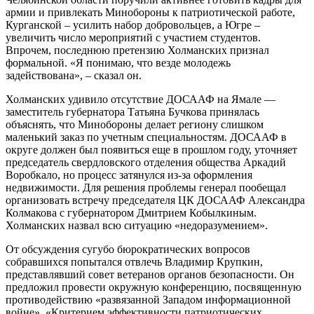
армии и привлекать Минобороны к патриотической работе,
Курганской – усилить набор добровольцев, а Югре –
увеличить число мероприятий с участием студентов.
Впрочем, последнюю претензию Холманских признал
формальной. «Я понимаю, что везде молодежь
задействована», – сказал он.
Холманских удивило отсутствие ДОСААФ на Ямале —
заместитель губернатора Татьяна Бучкова принялась
объяснять, что Минобороны делает региону слишком
маленький заказ по учетным специальностям. ДОСААФ в
округе должен был появиться еще в прошлом году, уточняет
председатель свердловского отделения общества Аркадий
Воробкало, но процесс затянулся из-за оформления
недвижимости. Для решения проблемы генерал пообещал
организовать встречу председателя ЦК ДОСААФ Александра
Колмакова с губернатором Дмитрием Кобылкиным.
Холманских назвал всю ситуацию «недоразумением».
От обсуждения сугубо бюрократических вопросов
собравшихся попытался отвлечь Владимир Крупкин,
представлявший совет ветеранов органов безопасности. Он
предложил провести окружную конференцию, посвященную
противодействию «развязанной Западом информационной
войне». «Критерием эффективности патриотических