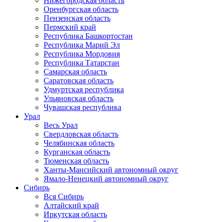
Нижегородская область
Оренбургская область
Пензенская область
Пермский край
Республика Башкортостан
Республика Марий Эл
Республика Мордовия
Республика Татарстан
Самарская область
Саратовская область
Удмуртская республика
Ульяновская область
Чувашская республика
Урал
Весь Урал
Свердловская область
Челябинская область
Курганская область
Тюменская область
Ханты-Мансийский автономный округ
Ямало-Ненецкий автономный округ
Сибирь
Вся Сибирь
Алтайский край
Иркутская область