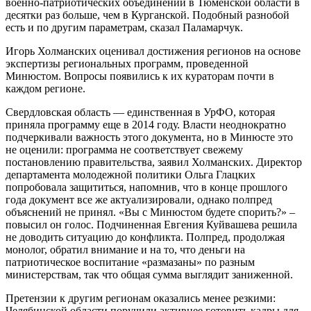
военно-патриотических объединений в Тюменской области в
десятки раз больше, чем в Курганской. Подобный разнобой
есть и по другим параметрам, сказал Паламарчук.
Игорь Холманских оценивал достижения регионов на основе
экспертизы региональных программ, проведенной
Минюстом. Вопросы появились к их кураторам почти в
каждом регионе.
Свердловская область — единственная в УрФО, которая
приняла программу еще в 2014 году. Власти неоднократно
подчеркивали важность этого документа, но в Минюсте это
не оценили: программа не соответствует свежему
постановлению правительства, заявил Холманских. Директор
департамента молодежной политики Ольга Глацких
попробовала защититься, напомнив, что в конце прошлого
года документ все же актуализировали, однако полпред
объяснений не принял. «Вы с Минюстом будете спорить?» –
повысил он голос. Подчиненная Евгения Куйвашева решила
не доводить ситуацию до конфликта. Полпред, продолжая
монолог, обратил внимание и на то, что деньги на
патриотическое воспитание «размазаны» по разным
министерствам, так что общая сумма выглядит заниженной.
Претензии к другим регионам оказались менее резкими:
Челябинской области поручили активнее готовить кадры для