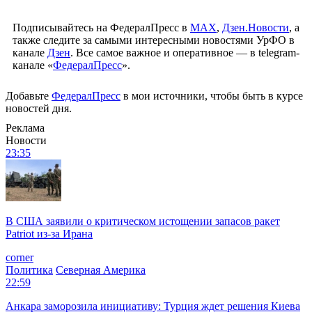
Подписывайтесь на ФедералПресс в
МАХ
,
Дзен.Новости
, а
также следите за самыми интересными новостями УрФО в
канале
Дзен
. Все самое важное и оперативное — в telegram-
канале «
ФедералПресс
».
Добавьте
ФедералПресс
в мои источники, чтобы быть в курсе
новостей дня.
Реклама
Новости
23:35
В США заявили о критическом истощении запасов ракет
Patriot из-за Ирана
corner
Политика
Северная Америка
22:59
Анкара заморозила инициативу: Турция ждет решения Киева