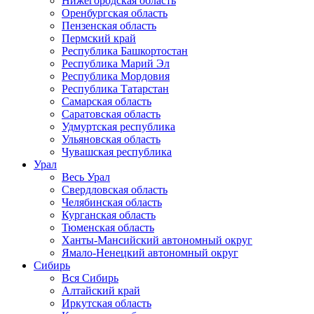
Нижегородская область
Оренбургская область
Пензенская область
Пермский край
Республика Башкортостан
Республика Марий Эл
Республика Мордовия
Республика Татарстан
Самарская область
Саратовская область
Удмуртская республика
Ульяновская область
Чувашская республика
Урал
Весь Урал
Свердловская область
Челябинская область
Курганская область
Тюменская область
Ханты-Мансийский автономный округ
Ямало-Ненецкий автономный округ
Сибирь
Вся Сибирь
Алтайский край
Иркутская область