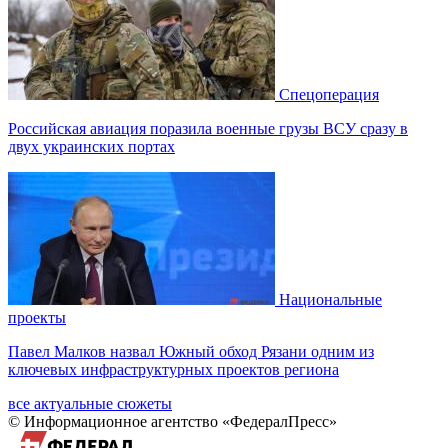
Спецоперация
Российская авиация поразила военные грузы ВСУ сразу в
двух украинских портах
Национальные
проекты
Павел Малков назвал Южный обход Рязани одним из
ключевых инфраструктурных проектов региона
все актуальные сюжеты
© Информационное агентство «ФедералПресс»