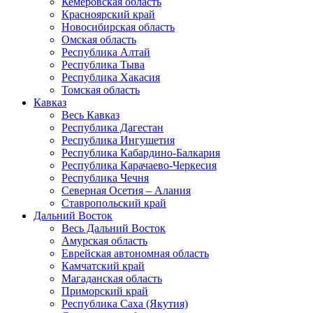
Кемеровская область
Красноярский край
Новосибирская область
Омская область
Республика Алтай
Республика Тыва
Республика Хакасия
Томская область
Кавказ
Весь Кавказ
Республика Дагестан
Республика Ингушетия
Республика Кабардино-Балкария
Республика Карачаево-Черкесия
Республика Чечня
Северная Осетия – Алания
Ставропольский край
Дальний Восток
Весь Дальний Восток
Амурская область
Еврейская автономная область
Камчатский край
Магаданская область
Приморский край
Республика Саха (Якутия)