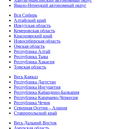
Ханты-Мансийский автономный округ
Ямало-Ненецкий автономный округ
Вся Сибирь
Алтайский край
Иркутская область
Кемеровская область
Красноярский край
Новосибирская область
Омская область
Республика Алтай
Республика Тыва
Республика Хакасия
Томская область
Весь Кавказ
Республика Дагестан
Республика Ингушетия
Республика Кабардино-Балкария
Республика Карачаево-Черкесия
Республика Чечня
Северная Осетия – Алания
Ставропольский край
Весь Дальний Восток
Амурская область