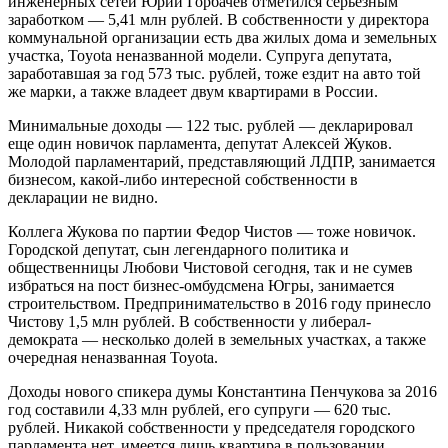
инженерных сетей Юрий Горбачев отметился серьезным
заработком — 5,41 млн рублей. В собственности у директора
коммунальной организации есть два жилых дома и земельных
участка, Toyota неназванной модели. Супруга депутата,
заработавшая за год 573 тыс. рублей, тоже ездит на авто той
же марки, а также владеет двум квартирами в России.
Минимальные доходы — 122 тыс. рублей — декларировал
еще один новичок парламента, депутат Алексей Жуков.
Молодой парламентарий, представляющий ЛДПР, занимается
бизнесом, какой-либо интересной собственности в
декларации не видно.
Коллега Жукова по партии Федор Чистов — тоже новичок.
Городской депутат, сын легендарного политика и
общественницы Любови Чистовой сегодня, так и не сумев
избраться на пост бизнес-омбудсмена Югры, занимается
строительством. Предпринимательство в 2016 году принесло
Чистову 1,5 млн рублей. В собственности у либерал-
демократа — несколько долей в земельных участках, а также
очередная неназванная Toyota.
Доходы нового спикера думы Константина Пенчукова за 2016
год составили 4,33 млн рублей, его супруги — 620 тыс.
рублей. Никакой собственности у председателя городского
парламента нет, имеется лишь квартира в пользовании,