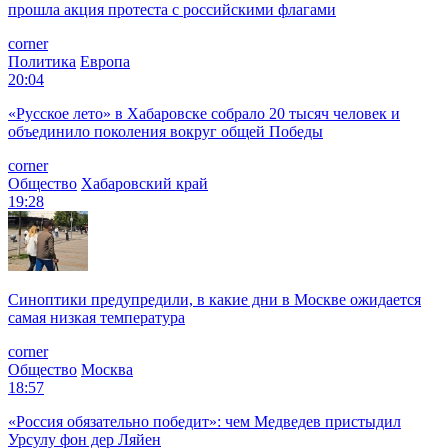
прошла акция протеста с российскими флагами
corner
Политика
Европа
20:04
«Русское лето» в Хабаровске собрало 20 тысяч человек и
объединило поколения вокруг общей Победы
corner
Общество
Хабаровский край
19:28
Синоптики предупредили, в какие дни в Москве ожидается
самая низкая температура
corner
Общество
Москва
18:57
«Россия обязательно победит»: чем Медведев пристыдил
Урсулу фон дер Ляйен