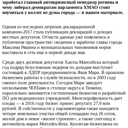
заработал главный антикризисный менеджер региона и
чему либерал-демократам парламента ХМАО стоит
поучиться у коллег из думы города — в нашем материале.
Одним из последних штрихов декларационной
кампании-2017 стала публикация деклараций о доходах
местных депутатов. Отчасти данные уже появлялись в
публичном пространстве: сведения о заработке главы города
Максима Ряшина и муниципальных чиновников мэрия
выставила в сеть еще в первой декаде мая.
Среди двух десятков депутатов Ханты-Мансийска который
год подряд безусловным лидером по доходам выступает
состоящий в ЛДПР предприниматель Яков Мари. В прошлом
бизнесмен работал в службе безопасности, но в 2003 году
сменил поле деятельности. Сегодня Мари заведует
несколькими ЧОПами в столице округа и Тюмени,
параллельно занимается гостиничным бизнесом и разработкой
ПО для медицинских учреждений. Многопрофильность дает
плоды — в 2016 году бизнес принес депутату 27,9 млн
рублей. В собственности у парламентария также находятся
четыре земельных участка общей площадью под 26 соток,
жилой дом и некое «жилое строение», а также снегоход и
автомобиль марки Mercedes-Benz. Коллегам бизнесмена по