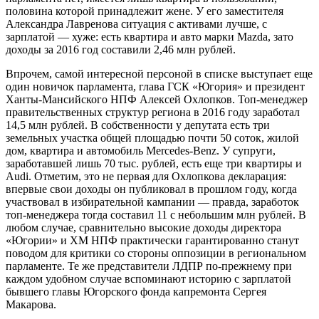
половина которой принадлежит жене. У его заместителя
Александра Лавренова ситуация с активами лучше, с
зарплатой — хуже: есть квартира и авто марки Mazda, зато
доходы за 2016 год составили 2,46 млн рублей.
Впрочем, самой интересной персоной в списке выступает еще
один новичок парламента, глава ГСК «Югория» и президент
Ханты-Мансийского НПФ Алексей Охлопков. Топ-менеджер
правительственных структур региона в 2016 году заработал
14,5 млн рублей. В собственности у депутата есть три
земельных участка общей площадью почти 50 соток, жилой
дом, квартира и автомобиль Mercedes-Benz. У супруги,
заработавшей лишь 70 тыс. рублей, есть еще три квартиры и
Audi. Отметим, это не первая для Охлопкова декларация:
впервые свои доходы он публиковал в прошлом году, когда
участвовал в избирательной кампании — правда, заработок
топ-менеджера тогда составил 11 с небольшим млн рублей. В
любом случае, сравнительно высокие доходы директора
«Югории» и ХМ НПФ практически гарантированно станут
поводом для критики со стороны оппозиции в региональном
парламенте. Те же представители ЛДПР по-прежнему при
каждом удобном случае вспоминают историю с зарплатой
бывшего главы Югорского фонда капремонта Сергея
Макарова.