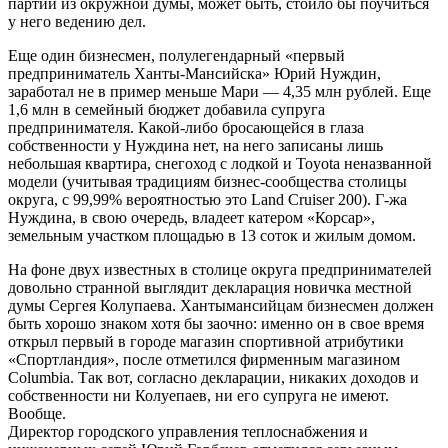
партии из окружной думы, может быть, стоило бы поучиться
у него ведению дел.
Еще один бизнесмен, полулегендарный «первый
предприниматель Ханты-Мансийска» Юрий Нуждин,
заработал не в пример меньше Мари — 4,35 млн рублей. Еще
1,6 млн в семейный бюджет добавила супруга
предпринимателя. Какой-либо бросающейся в глаза
собственности у Нуждина нет, на него записаны лишь
небольшая квартира, снегоход с лодкой и Toyota неназванной
модели (учитывая традициям бизнес-сообщества столицы
округа, с 99,99% вероятностью это Land Cruiser 200). Г-жа
Нуждина, в свою очередь, владеет катером «Корсар»,
земельным участком площадью в 13 соток и жилым домом.
На фоне двух известных в столице округа предпринимателей
довольно странной выглядит декларация новичка местной
думы Сергея Колупаева. Хантымансийцам бизнесмен должен
быть хорошо знаком хотя бы заочно: именно он в свое время
открыл первый в городе магазин спортивной атрибутики
«Спортландия», после отметился фирменным магазином
Columbia. Так вот, согласно декларации, никаких доходов и
собственности ни Колуепаев, ни его супруга не имеют.
Вообще.
Директор городского управления теплоснабжения и