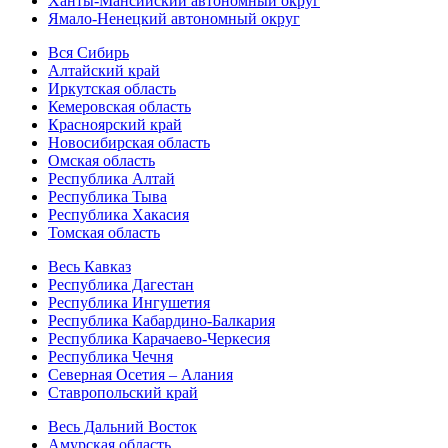
Ханты-Мансийский автономный округ
Ямало-Ненецкий автономный округ
Вся Сибирь
Алтайский край
Иркутская область
Кемеровская область
Красноярский край
Новосибирская область
Омская область
Республика Алтай
Республика Тыва
Республика Хакасия
Томская область
Весь Кавказ
Республика Дагестан
Республика Ингушетия
Республика Кабардино-Балкария
Республика Карачаево-Черкесия
Республика Чечня
Северная Осетия – Алания
Ставропольский край
Весь Дальний Восток
Амурская область