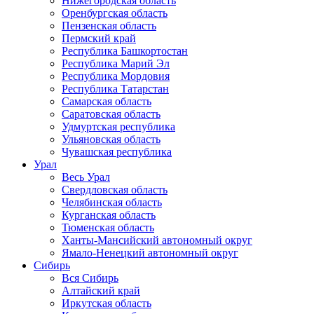
Нижегородская область
Оренбургская область
Пензенская область
Пермский край
Республика Башкортостан
Республика Марий Эл
Республика Мордовия
Республика Татарстан
Самарская область
Саратовская область
Удмуртская республика
Ульяновская область
Чувашская республика
Урал
Весь Урал
Свердловская область
Челябинская область
Курганская область
Тюменская область
Ханты-Мансийский автономный округ
Ямало-Ненецкий автономный округ
Сибирь
Вся Сибирь
Алтайский край
Иркутская область