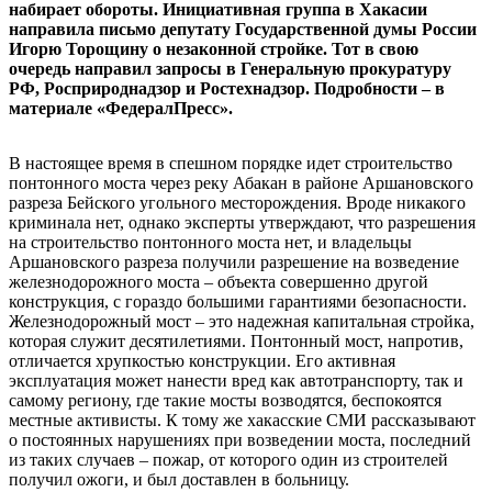
набирает обороты. Инициативная группа в Хакасии
направила письмо депутату Государственной думы России
Игорю Торощину о незаконной стройке. Тот в свою
очередь направил запросы в Генеральную прокуратуру
РФ, Росприроднадзор и Ростехнадзор. Подробности – в
материале «ФедералПресс».
В настоящее время в спешном порядке идет строительство
понтонного моста через реку Абакан в районе Аршановского
разреза Бейского угольного месторождения. Вроде никакого
криминала нет, однако эксперты утверждают, что разрешения
на строительство понтонного моста нет, и владельцы
Аршановского разреза получили разрешение на возведение
железнодорожного моста – объекта совершенно другой
конструкция, с гораздо большими гарантиями безопасности.
Железнодорожный мост – это надежная капитальная стройка,
которая служит десятилетиями. Понтонный мост, напротив,
отличается хрупкостью конструкции. Его активная
эксплуатация может нанести вред как автотранспорту, так и
самому региону, где такие мосты возводятся, беспокоятся
местные активисты. К тому же хакасские СМИ рассказывают
о постоянных нарушениях при возведении моста, последний
из таких случаев – пожар, от которого один из строителей
получил ожоги, и был доставлен в больницу.