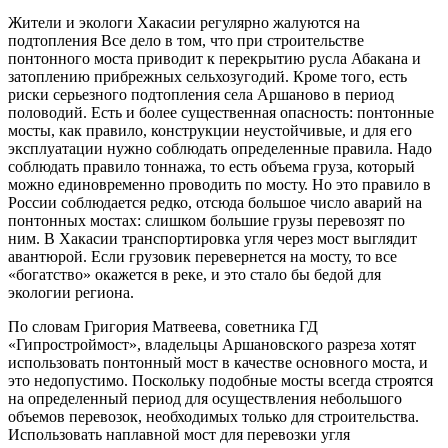
Жители и экологи Хакасии регулярно жалуются на
подтопления Все дело в том, что при строительстве
понтонного моста приводит к перекрытию русла Абакана и
затоплению прибрежных сельхозугодий. Кроме того, есть
риски серьезного подтопления села Аршаново в период
половодий. Есть и более существенная опасность: понтонные
мосты, как правило, конструкции неустойчивые, и для его
эксплуатации нужно соблюдать определенные правила. Надо
соблюдать правило тоннажа, то есть объема груза, который
можно единовременно проводить по мосту. Но это правило в
России соблюдается редко, отсюда большое число аварий на
понтонных мостах: слишком большие грузы перевозят по
ним. В Хакасии транспортировка угля через мост выглядит
авантюрой. Если грузовик перевернется на мосту, то все
«богатство» окажется в реке, и это стало бы бедой для
экологии региона.
По словам Григория Матвеева, советника ГД
«Гипростроймост», владельцы Аршановского разреза хотят
использовать понтонный мост в качестве основного моста, и
это недопустимо. Поскольку подобные мосты всегда строятся
на определенный период для осуществления небольшого
объемов перевозок, необходимых только для строительства.
Использовать наплавной мост для перевозки угля