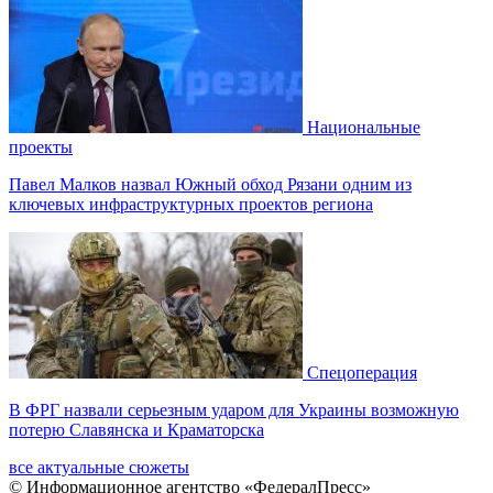
Национальные
проекты
Павел Малков назвал Южный обход Рязани одним из
ключевых инфраструктурных проектов региона
Спецоперация
В ФРГ назвали серьезным ударом для Украины возможную
потерю Славянска и Краматорска
все актуальные сюжеты
© Информационное агентство «ФедералПресс»