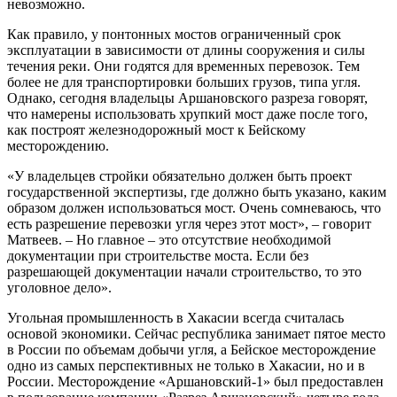
невозможно.
Как правило, у понтонных мостов ограниченный срок
эксплуатации в зависимости от длины сооружения и силы
течения реки. Они годятся для временных перевозок. Тем
более не для транспортировки больших грузов, типа угля.
Однако, сегодня владельцы Аршановского разреза говорят,
что намерены использовать хрупкий мост даже после того,
как построят железнодорожный мост к Бейскому
месторождению.
«У владельцев стройки обязательно должен быть проект
государственной экспертизы, где должно быть указано, каким
образом должен использоваться мост. Очень сомневаюсь, что
есть разрешение перевозки угля через этот мост», – говорит
Матвеев. – Но главное – это отсутствие необходимой
документации при строительстве моста. Если без
разрешающей документации начали строительство, то это
уголовное дело».
Угольная промышленность в Хакасии всегда считалась
основой экономики. Сейчас республика занимает пятое место
в России по объемам добычи угля, а Бейское месторождение
одно из самых перспективных не только в Хакасии, но и в
России. Месторождение «Аршановский-1» был предоставлен