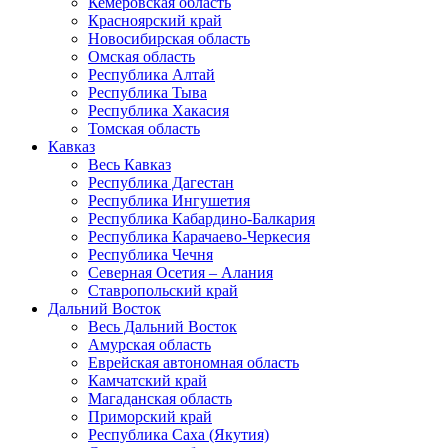
Кемеровская область
Красноярский край
Новосибирская область
Омская область
Республика Алтай
Республика Тыва
Республика Хакасия
Томская область
Кавказ
Весь Кавказ
Республика Дагестан
Республика Ингушетия
Республика Кабардино-Балкария
Республика Карачаево-Черкесия
Республика Чечня
Северная Осетия – Алания
Ставропольский край
Дальний Восток
Весь Дальний Восток
Амурская область
Еврейская автономная область
Камчатский край
Магаданская область
Приморский край
Республика Саха (Якутия)