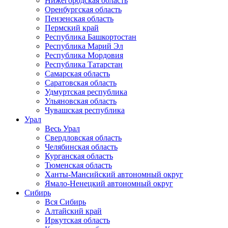
Нижегородская область
Оренбургская область
Пензенская область
Пермский край
Республика Башкортостан
Республика Марий Эл
Республика Мордовия
Республика Татарстан
Самарская область
Саратовская область
Удмуртская республика
Ульяновская область
Чувашская республика
Урал
Весь Урал
Свердловская область
Челябинская область
Курганская область
Тюменская область
Ханты-Мансийский автономный округ
Ямало-Ненецкий автономный округ
Сибирь
Вся Сибирь
Алтайский край
Иркутская область