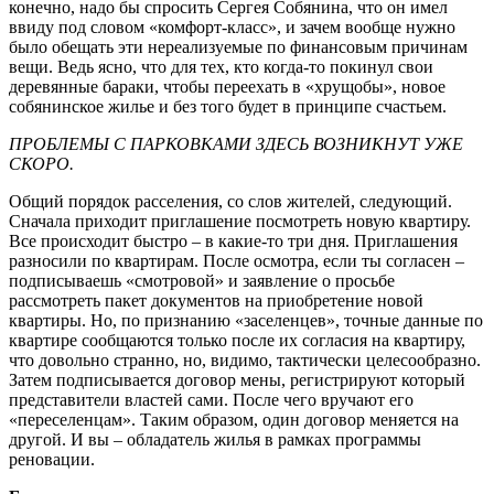
конечно, надо бы спросить Сергея Собянина, что он имел
ввиду под словом «комфорт-класс», и зачем вообще нужно
было обещать эти нереализуемые по финансовым причинам
вещи. Ведь ясно, что для тех, кто когда-то покинул свои
деревянные бараки, чтобы переехать в «хрущобы», новое
собянинское жилье и без того будет в принципе счастьем.
ПРОБЛЕМЫ С ПАРКОВКАМИ ЗДЕСЬ ВОЗНИКНУТ УЖЕ
СКОРО.
Общий порядок расселения, со слов жителей, следующий.
Сначала приходит приглашение посмотреть новую квартиру.
Все происходит быстро – в какие-то три дня. Приглашения
разносили по квартирам. После осмотра, если ты согласен –
подписываешь «смотровой» и заявление о просьбе
рассмотреть пакет документов на приобретение новой
квартиры. Но, по признанию «заселенцев», точные данные по
квартире сообщаются только после их согласия на квартиру,
что довольно странно, но, видимо, тактически целесообразно.
Затем подписывается договор мены, регистрируют который
представители властей сами. После чего вручают его
«переселенцам». Таким образом, один договор меняется на
другой. И вы – обладатель жилья в рамках программы
реновации.