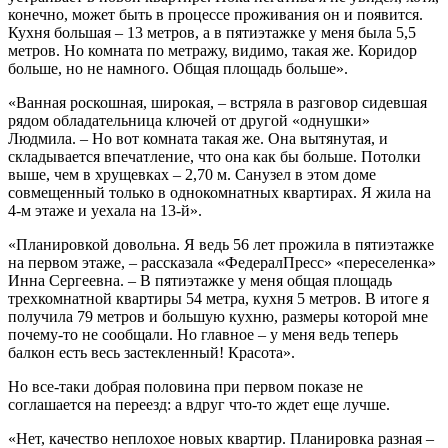
конечно, может быть в процессе проживания он и появится.
Кухня большая – 13 метров, а в пятиэтажке у меня была 5,5
метров. Но комната по метражу, видимо, такая же. Коридор
больше, но не намного. Общая площадь больше».
«Ванная роскошная, широкая, – встряла в разговор сидевшая
рядом обладательница ключей от другой «однушки»
Людмила. – Но вот комната такая же. Она вытянутая, и
складывается впечатление, что она как бы больше. Потолки
выше, чем в хрущевках – 2,70 м. Санузел в этом доме
совмещенный только в однокомнатных квартирах. Я жила на
4-м этаже и уехала на 13-й».
«Планировкой довольна. Я ведь 56 лет прожила в пятиэтажке
на первом этаже, – рассказала «ФедералПресс» «переселенка»
Инна Сергеевна. – В пятиэтажке у меня общая площадь
трехкомнатной квартиры 54 метра, кухня 5 метров. В итоге я
получила 79 метров и большую кухню, размеры которой мне
почему-то не сообщали. Но главное – у меня ведь теперь
балкон есть весь застекленный! Красота».
Но все-таки добрая половина при первом показе не
соглашается на переезд: а вдруг что-то ждет еще лучше.
«Нет, качество неплохое новых квартир. Планировка разная –