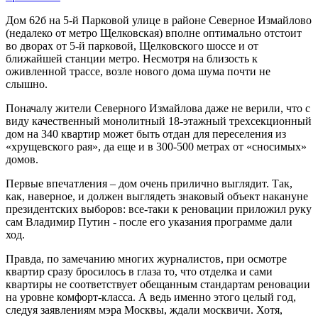
Дом 62б на 5-й Парковой улице в районе Северное Измайлово
(недалеко от метро Щелковская) вполне оптимально отстоит
во дворах от 5-й парковой, Щелковского шоссе и от
ближайшей станции метро. Несмотря на близость к
оживленной трассе, возле нового дома шума почти не
слышно.
Поначалу жители Северного Измайлова даже не верили, что с
виду качественный монолитный 18-этажный трехсекционный
дом на 340 квартир может быть отдан для переселения из
«хрущевского рая», да еще и в 300-500 метрах от «сносимых»
домов.
Первые впечатления – дом очень прилично выглядит. Так,
как, наверное, и должен выглядеть знаковый объект накануне
президентских выборов: все-таки к реновации приложил руку
сам Владимир Путин - после его указания программе дали
ход.
Правда, по замечанию многих журналистов, при осмотре
квартир сразу бросилось в глаза то, что отделка и сами
квартиры не соответствует обещанным стандартам реновации
на уровне комфорт-класса. А ведь именно этого целый год,
следуя заявлениям мэра Москвы, ждали москвичи. Хотя,