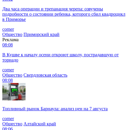
Два часа операции и трепанация черепа: озвучены
подробности о состоянии ребенка, которого сбил квадроцикл
в Приморье
corner
Общество
Приморский край
Реклама
08:08
В Кушве к началу осени откроют школу, пострадавшую от
торнадо
corner
Общество
Свердловская область
08:08
Топливный рынок Барнаула: анализ цен на 7 августа
corner
Общество
Алтайский край
08:06