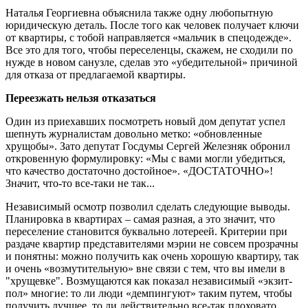
Наталья Георгиевна объяснила также одну любопытную
юридическую деталь. После того как человек получает ключи
от квартиры, с тобой направляется «мальчик в спецодежде».
Все это для того, чтобы переселенцы, скажем, не сходили по
нужде в новом санузле, сделав это «убедительной» причиной
для отказа от предлагаемой квартиры.
Переезжать нельзя отказаться
Один из приехавших посмотреть новый дом депутат успел
шепнуть журналистам довольно метко: «обновленные
хрущобы». Зато депутат Госдумы Сергей Железняк обронил
откровенную формулировку: «Мы с вами могли убедиться,
что качество достаточно достойное». «ДОСТАТОЧНО»!
Значит, что-то все-таки не так...
Независимый осмотр позволил сделать следующие выводы.
Планировка в квартирах – самая разная, а это значит, что
переселение становится буквально лотереей. Критерии при
раздаче квартир представителями мэрии не совсем прозрачны
и понятны: можно получить как очень хорошую квартиру, так
и очень «возмутительную» вне связи с тем, что вы имели в
"хрущевке". Возмущаются как показал независимый «экзит-
пол» многие: то ли люди «демпингуют» таким путем, чтобы
получить лучшее, то ли действительно все-так плоховато.