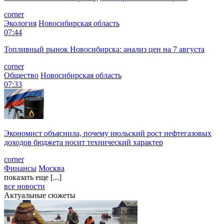
corner
Экология
Новосибирская область
07:44
Топливный рынок Новосибирска: анализ цен на 7 августа
corner
Общество
Новосибирская область
07:33
Экономист объяснила, почему июльский рост нефтегазовых
доходов бюджета носит технический характер
corner
Финансы
Москва
показать еще [...]
все новости
Актуальные сюжеты