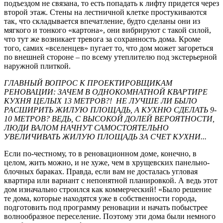
подъездом не связана, то есть попадать к лифту придется через
второй этаж. Стены на лестничной клетке простукиваются
так, что складывается впечатление, будто сделаны они из
мягкого и тонкого «картона», они вибрируют с такой силой,
что тут же возникает тревога за сохранность дома. Кроме
того, самих «вселенцев» пугает то, что дом может загореться
по внешней стороне – по всему утеплителю под экстерьерной
наружной плиткой.
ГЛАВНЫЙ ВОПРОС К ПРОЕКТИРОВЩИКАМ
РЕНОВАЦИИ: ЗАЧЕМ В ОДНОКОМНАТНОЙ КВАРТИРЕ
КУХНЯ ЦЕЛЫХ 13 МЕТРОВ?!
НЕ ЛУЧШЕ ЛИ БЫЛО
РАСШИРИТЬ ЖИЛУЮ ПЛОЩАДЬ, А КУХНЮ СДЕЛАТЬ 9-
10 МЕТРОВ? ВЕДЬ, С ВЫСОКОЙ ДОЛЕЙ ВЕРОЯТНОСТИ,
ЛЮДИ ВАЛОМ НАЧНУТ САМОСТОЯТЕЛЬНО
УВЕЛИЧИВАТЬ ЖИЛУЮ ПЛОЩАДЬ ЗА СЧЕТ КУХНИ...
Если по-честному, то в реновационном доме, конечно, в
целом, жить можно, и не хуже, чем в хрущевских панельно-
блочных бараках. Правда, если вам не досталась угловая
квартира или вариант с непонятной планировкой. А ведь этот
дом изначально строился как коммерческий! «Было решение
те дома, которые находятся уже в собственности города,
подготовить под программу реновации и начать побыстрее
волнообразное переселение. Поэтому эти дома были немного