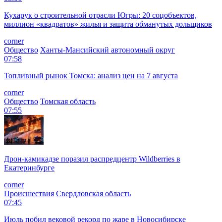
Кухарук о строительной отрасли Югры: 20 соцобъектов,
миллион «квадратов» жилья и защита обманутых дольщиков
corner
Общество
Ханты-Мансийский автономный округ
07:58
Топливный рынок Томска: анализ цен на 7 августа
corner
Общество
Томская область
07:55
Дрон-камикадзе поразил распредцентр Wildberries в
Екатеринбурге
corner
Происшествия
Свердловская область
07:45
Июль побил вековой рекорд по жаре в Новосибирске