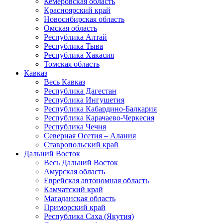
Кемеровская область
Красноярский край
Новосибирская область
Омская область
Республика Алтай
Республика Тыва
Республика Хакасия
Томская область
Кавказ
Весь Кавказ
Республика Дагестан
Республика Ингушетия
Республика Кабардино-Балкария
Республика Карачаево-Черкесия
Республика Чечня
Северная Осетия – Алания
Ставропольский край
Дальний Восток
Весь Дальний Восток
Амурская область
Еврейская автономная область
Камчатский край
Магаданская область
Приморский край
Республика Саха (Якутия)