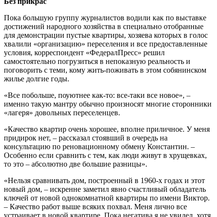
Без прикрас
Пока большую группу журналистов водили как по выставке
достижений народного хозяйства в специально отобранные
для демонстрации пустые квартиры, хозяева которых в голос
хвалили «организацию» переселения и все предоставленные
условия, корреспондент «ФедералПресс» решил
самостоятельно погрузиться в непоказную реальность и
поговорить с теми, кому жить-поживать в этом собянинском
жилье долгие годы.
«Все побольше, поуютнее как-то: все-таки все новое», –
именно такую мантру обычно произносят многие сторонники
«лагеря» довольных переселенцев.
«Качество квартир очень хорошее, вполне приличное. У меня
придирок нет, – рассказал стоявший в очередь на
консультацию по реновационному обмену Константин. –
Особенно если сравнить с тем, как люди живут в хрущевках,
то это – абсолютно две большие разницы».
«Нельзя сравнивать дом, построенный в 1960-х годах и этот
новый дом, – искренне заметил явно счастливый обладатель
ключей от новой однокомнатной квартиры по имени Виктор.
– Качество работ выше всяких похвал. Меня лично все
устраивает в новой квартире. Пока негатива я не увидел, хотя,