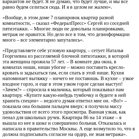
вариантов не будет. Я не думаю, что будет лучше, и мы все
равно будем селиться сюда. И я в целом не жалею».
«Вообще, в этом доме 7 планировок квартир разной
комнатности, – сказал «ФедералПресс» Сергей из соседней
пятиэтажки. – Многие люди не довольны планировками,
метраж не нравится. Но дело все в том, что дезинформации
много – все элементарно запутались».
«Представляете себе угловую квартиру, – сетует Наталья
Георгиевна из расселяемой блочной пятиэтажки, в которой
эта женщина прожила 57 лет. – В комнате два окна, в
комнатах ниши, ниши убогие – можно поставить кресло-
кровать и задыхаться там, если спать в этой нише. Кухня
напоминает вытяжку – ничего не поставишь. В кухне – узкое
входное горло, и еще в этом узком горле сделан выступ!
«Зачем?» – спросила я мальчика, который показывал нам
квартиру. «Купите какую-нибудь тумбочку и будите в ней
хранить специи» – недолго думая ответил мне он. «Во!» –
показала она большим пальцем вверх: я получила массу
удовольствия от всего этого просмотра. Ванная узкая, как
пенал для школьных ручек. Квартира 86 на 14 этаже – я
вышла из нее в шоке и совершенно больная. Отказалась и
написала в правительство Москвы. А еще возмутило то, что я
должна подписывать согласие на ордер, не зная метража».