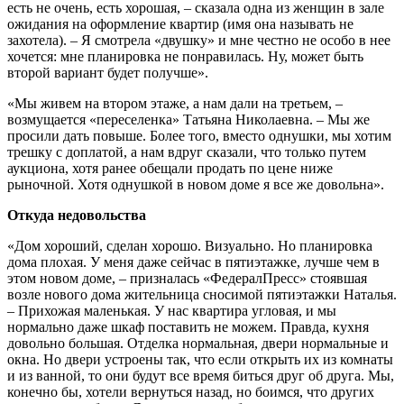
есть не очень, есть хорошая, – сказала одна из женщин в зале
ожидания на оформление квартир (имя она называть не
захотела). – Я смотрела «двушку» и мне честно не особо в нее
хочется: мне планировка не понравилась. Ну, может быть
второй вариант будет получше».
«Мы живем на втором этаже, а нам дали на третьем, –
возмущается «переселенка» Татьяна Николаевна. – Мы же
просили дать повыше. Более того, вместо однушки, мы хотим
трешку с доплатой, а нам вдруг сказали, что только путем
аукциона, хотя ранее обещали продать по цене ниже
рыночной. Хотя однушкой в новом доме я все же довольна».
Откуда недовольства
«Дом хороший, сделан хорошо. Визуально. Но планировка
дома плохая. У меня даже сейчас в пятиэтажке, лучше чем в
этом новом доме, – призналась «ФедералПресс» стоявшая
возле нового дома жительница сносимой пятиэтажки Наталья.
– Прихожая маленькая. У нас квартира угловая, и мы
нормально даже шкаф поставить не можем. Правда, кухня
довольно большая. Отделка нормальная, двери нормальные и
окна. Но двери устроены так, что если открыть их из комнаты
и из ванной, то они будут все время биться друг об друга. Мы,
конечно бы, хотели вернуться назад, но боимся, что других