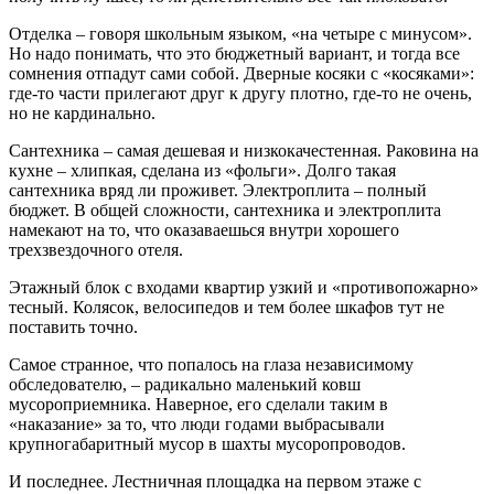
Отделка – говоря школьным языком, «на четыре с минусом».
Но надо понимать, что это бюджетный вариант, и тогда все
сомнения отпадут сами собой. Дверные косяки с «косяками»:
где-то части прилегают друг к другу плотно, где-то не очень,
но не кардинально.
Сантехника – самая дешевая и низкокачестенная. Раковина на
кухне – хлипкая, сделана из «фольги». Долго такая
сантехника вряд ли проживет. Электроплита – полный
бюджет. В общей сложности, сантехника и электроплита
намекают на то, что оказаваешься внутри хорошего
трехзвездочного отеля.
Этажный блок с входами квартир узкий и «противопожарно»
тесный. Колясок, велосипедов и тем более шкафов тут не
поставить точно.
Самое странное, что попалось на глаза независимому
обследователю, – радикально маленький ковш
мусороприемника. Наверное, его сделали таким в
«наказание» за то, что люди годами выбрасывали
крупногабаритный мусор в шахты мусоропроводов.
И последнее. Лестничная площадка на первом этаже с