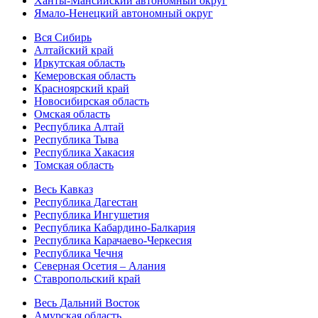
Ханты-Мансийский автономный округ
Ямало-Ненецкий автономный округ
Вся Сибирь
Алтайский край
Иркутская область
Кемеровская область
Красноярский край
Новосибирская область
Омская область
Республика Алтай
Республика Тыва
Республика Хакасия
Томская область
Весь Кавказ
Республика Дагестан
Республика Ингушетия
Республика Кабардино-Балкария
Республика Карачаево-Черкесия
Республика Чечня
Северная Осетия – Алания
Ставропольский край
Весь Дальний Восток
Амурская область