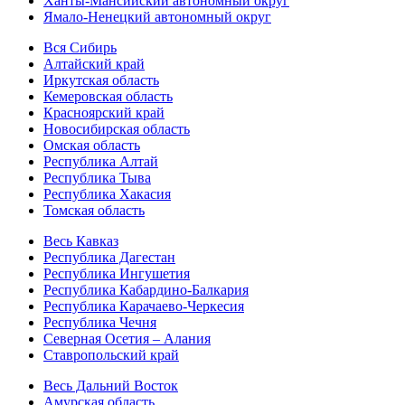
Ханты-Мансийский автономный округ
Ямало-Ненецкий автономный округ
Вся Сибирь
Алтайский край
Иркутская область
Кемеровская область
Красноярский край
Новосибирская область
Омская область
Республика Алтай
Республика Тыва
Республика Хакасия
Томская область
Весь Кавказ
Республика Дагестан
Республика Ингушетия
Республика Кабардино-Балкария
Республика Карачаево-Черкесия
Республика Чечня
Северная Осетия – Алания
Ставропольский край
Весь Дальний Восток
Амурская область