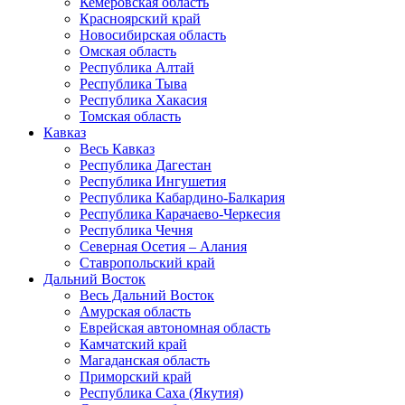
Кемеровская область
Красноярский край
Новосибирская область
Омская область
Республика Алтай
Республика Тыва
Республика Хакасия
Томская область
Кавказ
Весь Кавказ
Республика Дагестан
Республика Ингушетия
Республика Кабардино-Балкария
Республика Карачаево-Черкесия
Республика Чечня
Северная Осетия – Алания
Ставропольский край
Дальний Восток
Весь Дальний Восток
Амурская область
Еврейская автономная область
Камчатский край
Магаданская область
Приморский край
Республика Саха (Якутия)