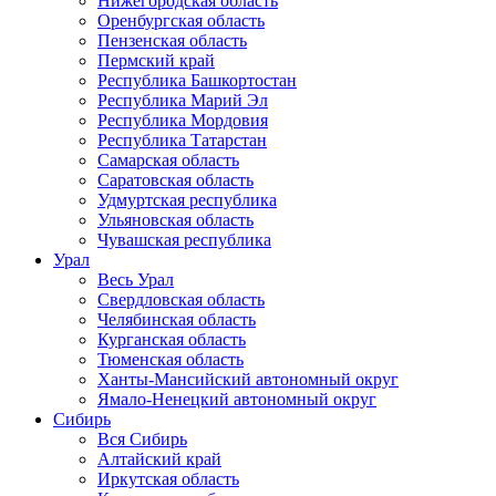
Нижегородская область
Оренбургская область
Пензенская область
Пермский край
Республика Башкортостан
Республика Марий Эл
Республика Мордовия
Республика Татарстан
Самарская область
Саратовская область
Удмуртская республика
Ульяновская область
Чувашская республика
Урал
Весь Урал
Свердловская область
Челябинская область
Курганская область
Тюменская область
Ханты-Мансийский автономный округ
Ямало-Ненецкий автономный округ
Сибирь
Вся Сибирь
Алтайский край
Иркутская область