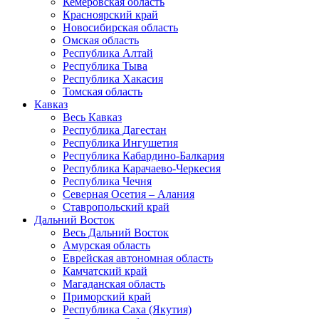
Кемеровская область
Красноярский край
Новосибирская область
Омская область
Республика Алтай
Республика Тыва
Республика Хакасия
Томская область
Кавказ
Весь Кавказ
Республика Дагестан
Республика Ингушетия
Республика Кабардино-Балкария
Республика Карачаево-Черкесия
Республика Чечня
Северная Осетия – Алания
Ставропольский край
Дальний Восток
Весь Дальний Восток
Амурская область
Еврейская автономная область
Камчатский край
Магаданская область
Приморский край
Республика Саха (Якутия)