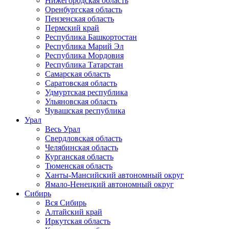
Нижегородская область
Оренбургская область
Пензенская область
Пермский край
Республика Башкортостан
Республика Марий Эл
Республика Мордовия
Республика Татарстан
Самарская область
Саратовская область
Удмуртская республика
Ульяновская область
Чувашская республика
Урал
Весь Урал
Свердловская область
Челябинская область
Курганская область
Тюменская область
Ханты-Мансийский автономный округ
Ямало-Ненецкий автономный округ
Сибирь
Вся Сибирь
Алтайский край
Иркутская область