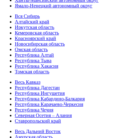
Ханты-Мансийский автономный округ
Ямало-Ненецкий автономный округ
Вся Сибирь
Алтайский край
Иркутская область
Кемеровская область
Красноярский край
Новосибирская область
Омская область
Республика Алтай
Республика Тыва
Республика Хакасия
Томская область
Весь Кавказ
Республика Дагестан
Республика Ингушетия
Республика Кабардино-Балкария
Республика Карачаево-Черкесия
Республика Чечня
Северная Осетия – Алания
Ставропольский край
Весь Дальний Восток
Амурская область