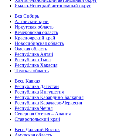
Ханты-Мансийский автономный округ
Ямало-Ненецкий автономный округ
Вся Сибирь
Алтайский край
Иркутская область
Кемеровская область
Красноярский край
Новосибирская область
Омская область
Республика Алтай
Республика Тыва
Республика Хакасия
Томская область
Весь Кавказ
Республика Дагестан
Республика Ингушетия
Республика Кабардино-Балкария
Республика Карачаево-Черкесия
Республика Чечня
Северная Осетия – Алания
Ставропольский край
Весь Дальний Восток
Амурская область