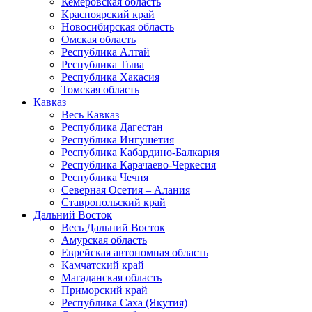
Кемеровская область
Красноярский край
Новосибирская область
Омская область
Республика Алтай
Республика Тыва
Республика Хакасия
Томская область
Кавказ
Весь Кавказ
Республика Дагестан
Республика Ингушетия
Республика Кабардино-Балкария
Республика Карачаево-Черкесия
Республика Чечня
Северная Осетия – Алания
Ставропольский край
Дальний Восток
Весь Дальний Восток
Амурская область
Еврейская автономная область
Камчатский край
Магаданская область
Приморский край
Республика Саха (Якутия)