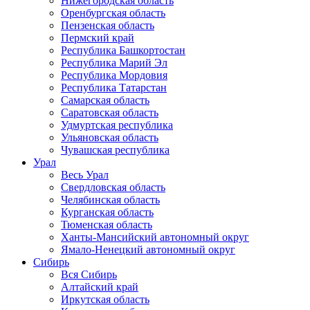
Нижегородская область
Оренбургская область
Пензенская область
Пермский край
Республика Башкортостан
Республика Марий Эл
Республика Мордовия
Республика Татарстан
Самарская область
Саратовская область
Удмуртская республика
Ульяновская область
Чувашская республика
Урал
Весь Урал
Свердловская область
Челябинская область
Курганская область
Тюменская область
Ханты-Мансийский автономный округ
Ямало-Ненецкий автономный округ
Сибирь
Вся Сибирь
Алтайский край
Иркутская область