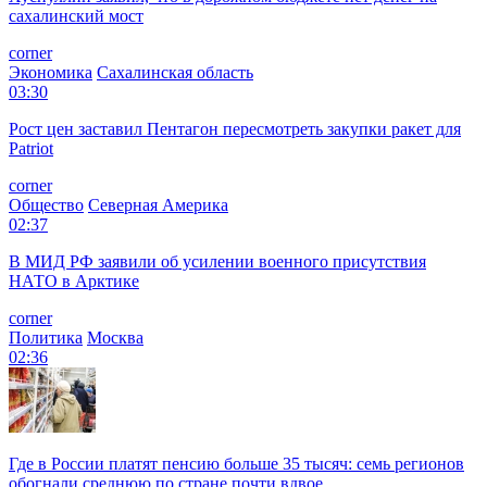
сахалинский мост
corner
Экономика
Сахалинская область
03:30
Рост цен заставил Пентагон пересмотреть закупки ракет для
Patriot
corner
Общество
Северная Америка
02:37
В МИД РФ заявили об усилении военного присутствия
НАТО в Арктике
corner
Политика
Москва
02:36
Где в России платят пенсию больше 35 тысяч: семь регионов
обогнали среднюю по стране почти вдвое