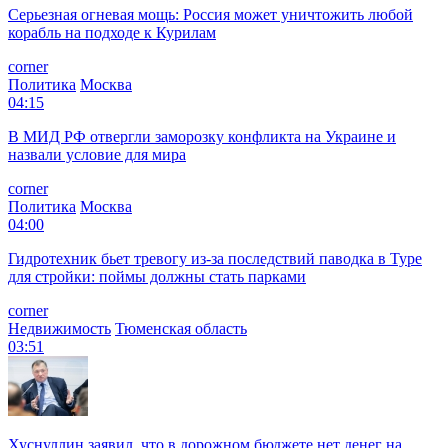
Серьезная огневая мощь: Россия может уничтожить любой
корабль на подходе к Курилам
corner
Политика
Москва
04:15
В МИД РФ отвергли заморозку конфликта на Украине и
назвали условие для мира
corner
Политика
Москва
04:00
Гидротехник бьет тревогу из-за последствий паводка в Туре
для стройки: поймы должны стать парками
corner
Недвижимость
Тюменская область
03:51
Хуснуллин заявил, что в дорожном бюджете нет денег на