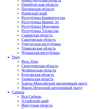
Нижегородская область
Оренбургская область
Пензенская область
Пермский край
Республика Башкортостан
Республика Марий Эл
Республика Мордовия
Республика Татарстан
Самарская область
Саратовская область
Удмуртская республика
Ульяновская область
Чувашская республика
Урал
Весь Урал
Свердловская область
Челябинская область
Курганская область
Тюменская область
Ханты-Мансийский автономный округ
Ямало-Ненецкий автономный округ
Сибирь
Вся Сибирь
Алтайский край
Иркутская область