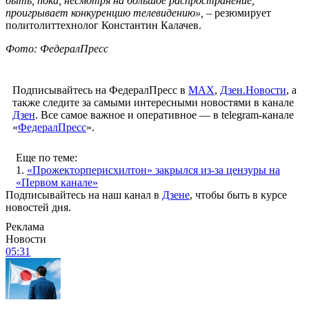
быть, пока, несмотря на большое распространение,
проигрывает конкуренцию телевидению»,
– резюмирует
политолиттехнолог Константин Калачев.
Фото: ФедералПресс
Подписывайтесь на ФедералПресс в
МАХ
,
Дзен.Новости
, а
также следите за самыми интересными новостями в канале
Дзен
. Все самое важное и оперативное — в telegram-канале
«
ФедералПресс
».
Еще по теме:
1.
«Прожекторперисхилтон» закрылся из-за цензуры на
«Первом канале»
Подписывайтесь на наш канал в
Дзене
, чтобы быть в курсе
новостей дня.
Реклама
Новости
05:31