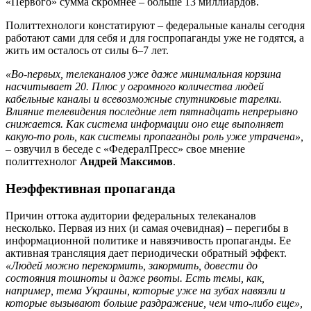
«Первого» сумма скромнее – больше 13 миллиардов.
Политтехнологи констатируют – федеральные каналы сегодня
работают сами для себя и для госпропаганды уже не годятся, а
жить им осталось от силы 6–7 лет.
«Во-первых, телеканалов уже даже минимальная корзина
насчитывает 20. Плюс у огромного количества людей
кабельные каналы и всевозможные спутниковые тарелки.
Влияние телевидения последние лет пятнадцать непрерывно
снижается. Как система информации оно еще выполняет
какую-то роль, как системы пропаганды роль уже утрачена»,
– озвучил в беседе с «ФедералПресс» свое мнение
политтехнолог
Андрей Максимов
.
Неэффективная пропаганда
Причин оттока аудитории федеральных телеканалов
несколько. Первая из них (и самая очевидная) – перегибы в
информационной политике и навязчивость пропаганды. Ее
активная трансляция дает периодически обратный эффект.
«Людей можно перекормить, закормить, довести до
состояния тошноты и даже рвоты. Есть темы, как,
например, тема Украины, которые уже на зубах навязли и
которые вызывают больше раздражение, чем что-либо еще»,