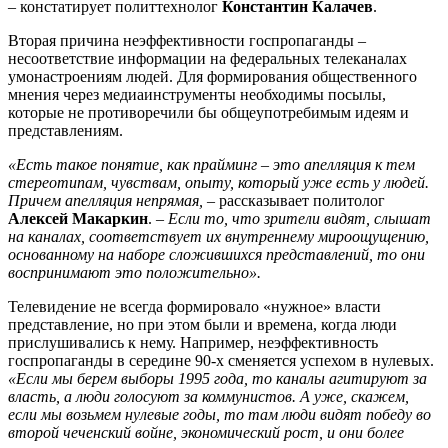
– констатирует политтехнолог
Константин Калачев
.
Вторая причина неэффективности госпропаганды –
несоответствие информации на федеральных телеканалах
умонастроениям людей. Для формирования общественного
мнения через медиаинструменты необходимы посылы,
которые не противоречили бы общеупотребимым идеям и
представлениям.
«Есть такое понятие, как прайминг – это апелляция к тем
стереотипам, чувствам, опыту, который уже есть у людей.
Причем апелляция непрямая,
– рассказывает политолог
Алексей Макаркин
. –
Если то, что зрители видят, слышат
на каналах, соответствует их внутреннему мироощущению,
основанному на наборе сложившихся представлений, то они
воспринимают это положительно».
Телевидение не всегда формировало «нужное» власти
представление, но при этом были и времена, когда люди
прислушивались к нему. Например, неэффективность
госпропаганды в середине 90-х сменяется успехом в нулевых.
«Если мы берем выборы 1995 года, то каналы агитируют за
власть, а люди голосуют за коммунистов. А уже, скажем,
если мы возьмем нулевые годы, то там люди видят победу во
второй чеченский войне, экономический рост, и они более