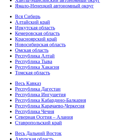
Ханты-Мансийский автономный округ
Ямало-Ненецкий автономный округ
Вся Сибирь
Алтайский край
Иркутская область
Кемеровская область
Красноярский край
Новосибирская область
Омская область
Республика Алтай
Республика Тыва
Республика Хакасия
Томская область
Весь Кавказ
Республика Дагестан
Республика Ингушетия
Республика Кабардино-Балкария
Республика Карачаево-Черкесия
Республика Чечня
Северная Осетия – Алания
Ставропольский край
Весь Дальний Восток
Амурская область