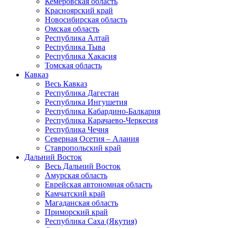
Кемеровская область
Красноярский край
Новосибирская область
Омская область
Республика Алтай
Республика Тыва
Республика Хакасия
Томская область
Кавказ
Весь Кавказ
Республика Дагестан
Республика Ингушетия
Республика Кабардино-Балкария
Республика Карачаево-Черкесия
Республика Чечня
Северная Осетия – Алания
Ставропольский край
Дальний Восток
Весь Дальний Восток
Амурская область
Еврейская автономная область
Камчатский край
Магаданская область
Приморский край
Республика Саха (Якутия)