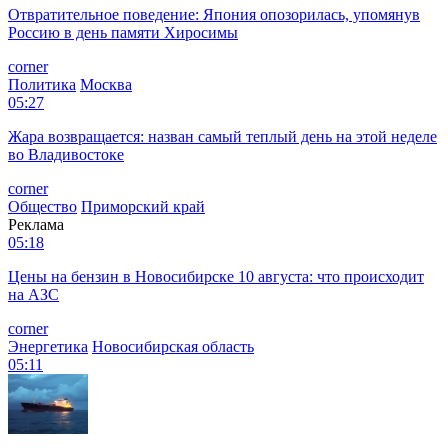
Отвратительное поведение: Япония опозорилась, упомянув
Россию в день памяти Хиросимы
corner
Политика
Москва
05:27
Жара возвращается: назван самый теплый день на этой неделе
во Владивостоке
corner
Общество
Приморский край
Реклама
05:18
Цены на бензин в Новосибирске 10 августа: что происходит
на АЗС
corner
Энергетика
Новосибирская область
05:11