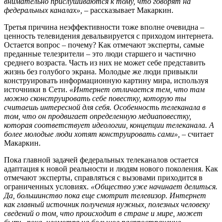
внимательно прислушиваются к тому, что говорят на
федеральных каналах», –
рассказывает Макаркин.
Третья причина неэффективности тоже вполне очевидна –
ценность телевидения девальвируется с приходом интернета.
Остается вопрос – почему? Как отмечают эксперты, самые
преданные телезрители – это люди старшего и частично
среднего возраста. Часть из них не может себе представить
жизнь без голубого экрана. Молодые же люди привыкли
конструировать информационную картину мира, используя
источники в Сети.
«Интернет отличается тем, что там
можно сконструировать себе повестку, которую ты
считаешь интересной для себя. Особенность телеканала в
том, что он продвигает определенную медиаповестку,
которая соответствует идеологии, концепции телеканала. А
более молодые люди хотят конструировать сами»,
– считает
Макаркин.
Пока главной задачей федеральных телеканалов остается
адаптация к новой реальности и людям нового поколения. Как
отмечают эксперты, справляться с вызовами приходится в
ограниченных условиях.
«Общество уже начинает делиться.
Да, большинство пока еще смотрит телевизор. Интернет
как главный источник получения нужных, полезных человеку
сведений о том, что происходит в стране и мире, может