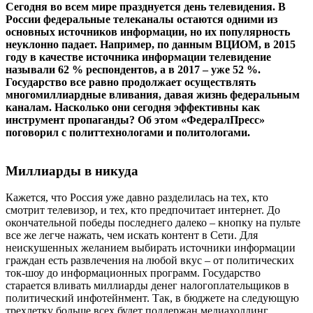
Сегодня во всем мире празднуется день телевидения. В
России федеральные телеканалы остаются одними из
основных источников информации, но их популярность
неуклонно падает. Например, по данным ВЦИОМ, в 2015
году в качестве источника информации телевидение
называли 62 % респондентов, а в 2017 – уже 52 %.
Государство все равно продолжает осуществлять
многомиллиардные вливания, давая жизнь федеральным
каналам. Насколько они сегодня эффективны как
инструмент пропаганды? Об этом «ФедералПресс»
поговорил с политтехнологами и политологами.
Миллиарды в никуда
Кажется, что Россия уже давно разделилась на тех, кто
смотрит телевизор, и тех, кто предпочитает интернет. До
окончательной победы последнего далеко – кнопку на пульте
все же легче нажать, чем искать контент в Сети. Для
неискушенных желанием выбирать источники информации
граждан есть развлечения на любой вкус – от политических
ток-шоу до информационных программ. Государство
старается вливать миллиарды денег налогоплательщиков в
политический инфотейнмент. Так, в бюджете на следующую
трехлетку больше всех будет поддержан медиахолдинг