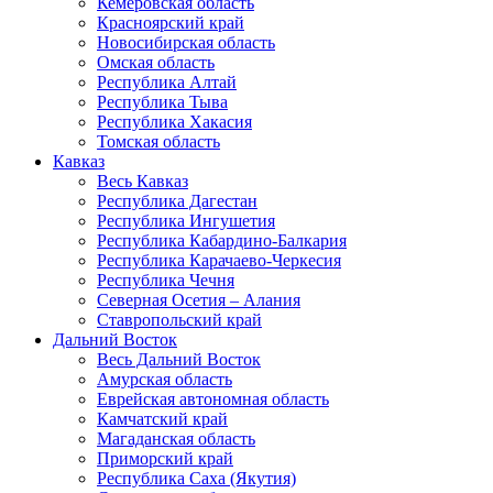
Кемеровская область
Красноярский край
Новосибирская область
Омская область
Республика Алтай
Республика Тыва
Республика Хакасия
Томская область
Кавказ
Весь Кавказ
Республика Дагестан
Республика Ингушетия
Республика Кабардино-Балкария
Республика Карачаево-Черкесия
Республика Чечня
Северная Осетия – Алания
Ставропольский край
Дальний Восток
Весь Дальний Восток
Амурская область
Еврейская автономная область
Камчатский край
Магаданская область
Приморский край
Республика Саха (Якутия)