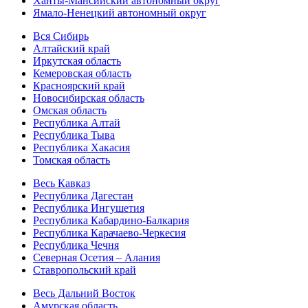
Ханты-Мансийский автономный округ
Ямало-Ненецкий автономный округ
Вся Сибирь
Алтайский край
Иркутская область
Кемеровская область
Красноярский край
Новосибирская область
Омская область
Республика Алтай
Республика Тыва
Республика Хакасия
Томская область
Весь Кавказ
Республика Дагестан
Республика Ингушетия
Республика Кабардино-Балкария
Республика Карачаево-Черкесия
Республика Чечня
Северная Осетия – Алания
Ставропольский край
Весь Дальний Восток
Амурская область