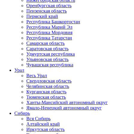
Нижегородская область
Оренбургская область
Пензенская область
Пермский край
Республика Башкортостан
Республика Марий Эл
Республика Мордовия
Республика Татарстан
Самарская область
Саратовская область
Удмуртская республика
Ульяновская область
Чувашская республика
Урал
Весь Урал
Свердловская область
Челябинская область
Курганская область
Тюменская область
Ханты-Мансийский автономный округ
Ямало-Ненецкий автономный округ
Сибирь
Вся Сибирь
Алтайский край
Иркутская область