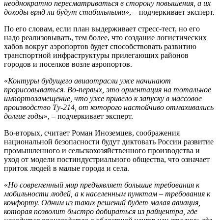
неоднократно пересматриваться в сторону повышения, а их
доходы вряд ли будут стабильными
», – подчеркивает эксперт.
По его словам, если план выдерживает стресс-тест, но его
надо реализовывать, тем более, что создание логистических
хабов вокруг аэропортов будет способствовать развитию
транспортной инфраструктуры прилегающих районов
городов и поселков возле аэропортов.
«
Контуры будущего авиаотрасли уже начинают
прорисовываться. Во-первых, это ориентация на тотальное
импортозамещение, что уже привело к запуску в массовое
производство Ту-214, от которого настойчиво отмахивались
долгие годы
», – подчеркивает эксперт.
Во-вторых, считает Роман Иноземцев, соображения
национальной безопасности будут диктовать России развитие
промышленного и сельскохозяйственного производства и
уход от модели постиндустриального общества, что означает
приток людей в малые города и села.
«
Но современный мир предъявляет большие требования к
мобильности людей, а к населенным пунктам – требования к
комфорту. Одним из таких решений будет малая авиация,
которая позволит быстро добираться из райцентра, где