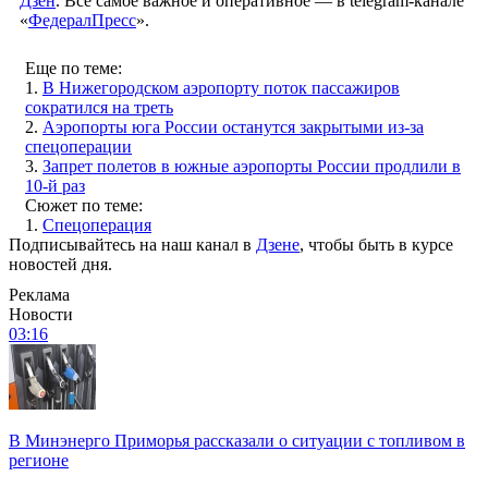
Дзен
. Все самое важное и оперативное — в telegram-канале
«
ФедералПресс
».
Еще по теме:
1.
В Нижегородском аэропорту поток пассажиров
сократился на треть
2.
Аэропорты юга России останутся закрытыми из-за
спецоперации
3.
Запрет полетов в южные аэропорты России продлили в
10-й раз
Сюжет по теме:
1.
Спецоперация
Подписывайтесь на наш канал в
Дзене
, чтобы быть в курсе
новостей дня.
Реклама
Новости
03:16
В Минэнерго Приморья рассказали о ситуации с топливом в
регионе