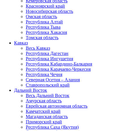
Кемеровская область
Красноярский край
Новосибирская область
Омская область
Республика Алтай
Республика Тыва
Республика Хакасия
Томская область
Кавказ
Весь Кавказ
Республика Дагестан
Республика Ингушетия
Республика Кабардино-Балкария
Республика Карачаево-Черкесия
Республика Чечня
Северная Осетия – Алания
Ставропольский край
Дальний Восток
Весь Дальний Восток
Амурская область
Еврейская автономная область
Камчатский край
Магаданская область
Приморский край
Республика Саха (Якутия)