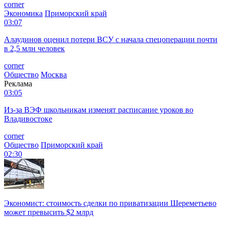
corner
Экономика
Приморский край
03:07
Алаудинов оценил потери ВСУ с начала спецоперации почти
в 2,5 млн человек
corner
Общество
Москва
Реклама
03:05
Из-за ВЭФ школьникам изменят расписание уроков во
Владивостоке
corner
Общество
Приморский край
02:30
Экономист: стоимость сделки по приватизации Шереметьево
может превысить $2 млрд