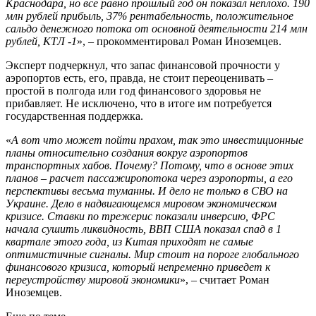
Краснодара, но все равно прошлый год он показал неплохо. 190
млн рублей прибыль, 37% рентабельность, положительное
сальдо денежного потока от основной деятельности 214 млн
рублей, КТЛ -1
», – прокомментировал Роман Иноземцев.
Эксперт подчеркнул, что запас финансовой прочности у
аэропортов есть, его, правда, не стоит переоценивать –
простой в полгода или год финансового здоровья не
прибавляет. Не исключено, что в итоге им потребуется
государственная поддержка.
«
А вот что может пойти прахом, так это инвестиционные
планы относительно создания вокруг аэропортов
транспортных хабов. Почему? Потому, что в основе этих
планов – расчет пассажиропотока через аэропорты, а его
перспективы весьма туманны. И дело не только в СВО на
Украине. Дело в надвигающемся мировом экономическом
кризисе. Ставки по трежерис показали инверсию, ФРС
начала сушить ликвидность, ВВП США показал спад в 1
квартале этого года, из Китая приходят не самые
оптимистичные сигналы. Мир стоит на пороге глобального
финансового кризиса, который непременно приведет к
переустройству мировой экономики
», – считает Роман
Иноземцев.