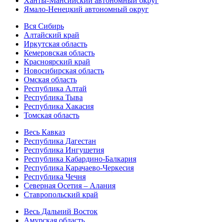
Ханты-Мансийский автономный округ
Ямало-Ненецкий автономный округ
Вся Сибирь
Алтайский край
Иркутская область
Кемеровская область
Красноярский край
Новосибирская область
Омская область
Республика Алтай
Республика Тыва
Республика Хакасия
Томская область
Весь Кавказ
Республика Дагестан
Республика Ингушетия
Республика Кабардино-Балкария
Республика Карачаево-Черкесия
Республика Чечня
Северная Осетия – Алания
Ставропольский край
Весь Дальний Восток
Амурская область