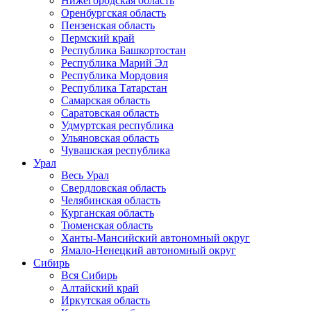
Нижегородская область
Оренбургская область
Пензенская область
Пермский край
Республика Башкортостан
Республика Марий Эл
Республика Мордовия
Республика Татарстан
Самарская область
Саратовская область
Удмуртская республика
Ульяновская область
Чувашская республика
Урал
Весь Урал
Свердловская область
Челябинская область
Курганская область
Тюменская область
Ханты-Мансийский автономный округ
Ямало-Ненецкий автономный округ
Сибирь
Вся Сибирь
Алтайский край
Иркутская область