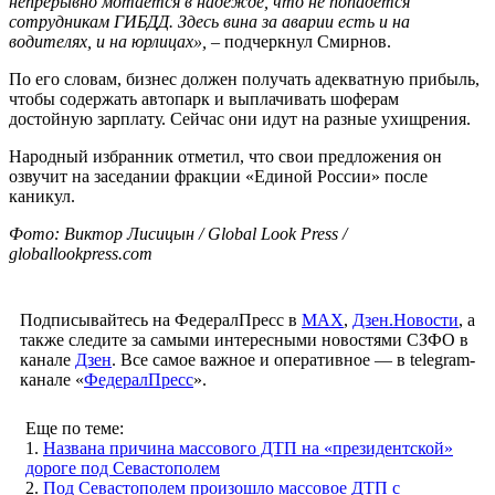
непрерывно мотается в надежде, что не попадется
сотрудникам ГИБДД. Здесь вина за аварии есть и на
водителях, и на юрлицах»,
– подчеркнул Смирнов.
По его словам, бизнес должен получать адекватную прибыль,
чтобы содержать автопарк и выплачивать шоферам
достойную зарплату. Сейчас они идут на разные ухищрения.
Народный избранник отметил, что свои предложения он
озвучит на заседании фракции «Единой России» после
каникул.
Фото: Виктор Лисицын / Global Look Press /
globallookpress.com
Подписывайтесь на ФедералПресс в
МАХ
,
Дзен.Новости
, а
также следите за самыми интересными новостями СЗФО в
канале
Дзен
. Все самое важное и оперативное — в telegram-
канале «
ФедералПресс
».
Еще по теме:
1.
Названа причина массового ДТП на «президентской»
дороге под Севастополем
2.
Под Севастополем произошло массовое ДТП с