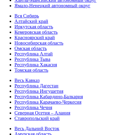
Ханты-Мансийский автономный округ
Ямало-Ненецкий автономный округ
Вся Сибирь
Алтайский край
Иркутская область
Кемеровская область
Красноярский край
Новосибирская область
Омская область
Республика Алтай
Республика Тыва
Республика Хакасия
Томская область
Весь Кавказ
Республика Дагестан
Республика Ингушетия
Республика Кабардино-Балкария
Республика Карачаево-Черкесия
Республика Чечня
Северная Осетия – Алания
Ставропольский край
Весь Дальний Восток
Амурская область