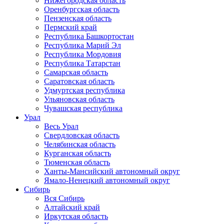
Нижегородская область
Оренбургская область
Пензенская область
Пермский край
Республика Башкортостан
Республика Марий Эл
Республика Мордовия
Республика Татарстан
Самарская область
Саратовская область
Удмуртская республика
Ульяновская область
Чувашская республика
Урал
Весь Урал
Свердловская область
Челябинская область
Курганская область
Тюменская область
Ханты-Мансийский автономный округ
Ямало-Ненецкий автономный округ
Сибирь
Вся Сибирь
Алтайский край
Иркутская область