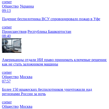
corner
Общество
Украина
09:13
Падение беспилотника ВСУ спровоцировало пожар в Уфе
corner
Происшествия
Республика Башкортостан
08:40
Американцы отдали ИИ право принимать ключевые решения:
как не стать заложником машины
corner
Общество
Москва
07:57
Более 150 вражеских беспилотников уничтожили над
регионами России за ночь
corner
Общество
Москва