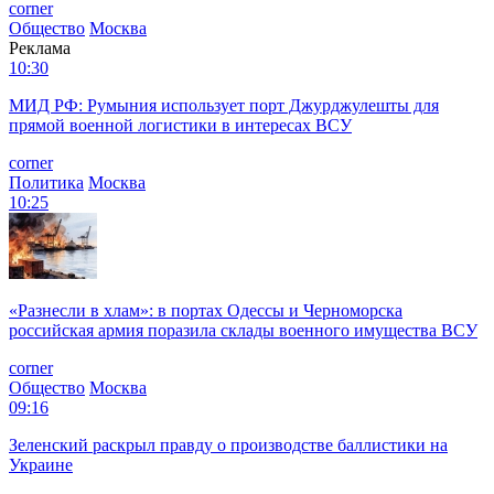
corner
Общество
Москва
Реклама
10:30
МИД РФ: Румыния использует порт Джурджулешты для
прямой военной логистики в интересах ВСУ
corner
Политика
Москва
10:25
«Разнесли в хлам»: в портах Одессы и Черноморска
российская армия поразила склады военного имущества ВСУ
corner
Общество
Москва
09:16
Зеленский раскрыл правду о производстве баллистики на
Украине