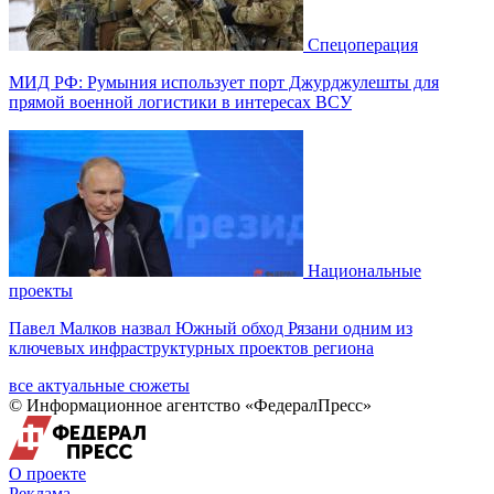
Спецоперация
МИД РФ: Румыния использует порт Джурджулешты для
прямой военной логистики в интересах ВСУ
Национальные
проекты
Павел Малков назвал Южный обход Рязани одним из
ключевых инфраструктурных проектов региона
все актуальные сюжеты
© Информационное агентство «ФедералПресс»
О проекте
Реклама