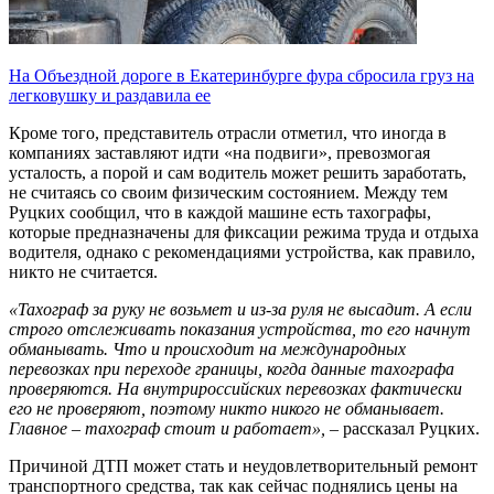
На Объездной дороге в Екатеринбурге фура сбросила груз на
легковушку и раздавила ее
Кроме того, представитель отрасли отметил, что иногда в
компаниях заставляют идти «на подвиги», превозмогая
усталость, а порой и сам водитель может решить заработать,
не считаясь со своим физическим состоянием. Между тем
Руцких сообщил, что в каждой машине есть тахографы,
которые предназначены для фиксации режима труда и отдыха
водителя, однако с рекомендациями устройства, как правило,
никто не считается.
«Тахограф за руку не возьмет и из-за руля не высадит. А если
строго отслеживать показания устройства, то его начнут
обманывать. Что и происходит на международных
перевозках при переходе границы, когда данные тахографа
проверяются. На внутрироссийских перевозках фактически
его не проверяют, поэтому никто никого не обманывает.
Главное – тахограф стоит и работает»,
– рассказал Руцких.
Причиной ДТП может стать и неудовлетворительный ремонт
транспортного средства, так как сейчас поднялись цены на