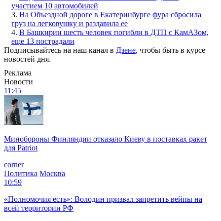
участием 10 автомобилей
3.
На Объездной дороге в Екатеринбурге фура сбросила
груз на легковушку и раздавила ее
4.
В Башкирии шесть человек погибли в ДТП с КамАЗом,
еще 13 пострадали
Подписывайтесь на наш канал в
Дзене
, чтобы быть в курсе
новостей дня.
Реклама
Новости
11:45
Минобороны Финляндии отказало Киеву в поставках ракет
для Patriot
corner
Политика
Москва
10:59
«Полномочия есть»: Володин призвал запретить вейпы на
всей территории РФ