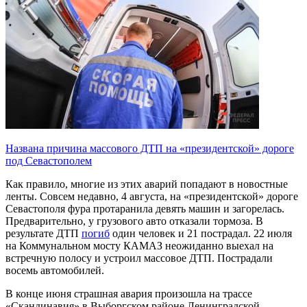
Названа причина массового ДТП на «президентской» дороге
под Севастополем
Как правило, многие из этих аварий попадают в новостные
ленты. Совсем недавно, 4 августа, на «президентской» дороге
Севастополя фура протаранила девять машин и загорелась.
Предварительно, у грузового авто отказали тормоза. В
результате ДТП
погиб
один человек и 21 пострадал. 22 июля
на Коммунальном мосту КАМАЗ неожиданно выехал на
встречную полосу и устроил массовое ДТП. Пострадали
восемь автомобилей.
В конце июня страшная авария произошла на трассе
«Скандинавия» в Выборгском районе Ленинградской