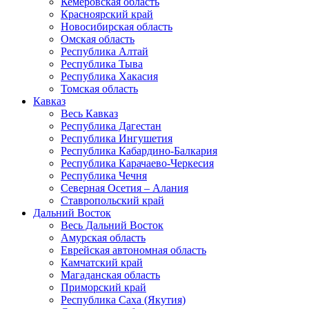
Кемеровская область
Красноярский край
Новосибирская область
Омская область
Республика Алтай
Республика Тыва
Республика Хакасия
Томская область
Кавказ
Весь Кавказ
Республика Дагестан
Республика Ингушетия
Республика Кабардино-Балкария
Республика Карачаево-Черкесия
Республика Чечня
Северная Осетия – Алания
Ставропольский край
Дальний Восток
Весь Дальний Восток
Амурская область
Еврейская автономная область
Камчатский край
Магаданская область
Приморский край
Республика Саха (Якутия)