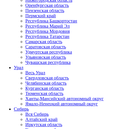
Нижегородская область
Оренбургская область
Пензенская область
Пермский край
Республика Башкортостан
Республика Марий Эл
Республика Мордовия
Республика Татарстан
Самарская область
Саратовская область
Удмуртская республика
Ульяновская область
Чувашская республика
Урал
Весь Урал
Свердловская область
Челябинская область
Курганская область
Тюменская область
Ханты-Мансийский автономный округ
Ямало-Ненецкий автономный округ
Сибирь
Вся Сибирь
Алтайский край
Иркутская область