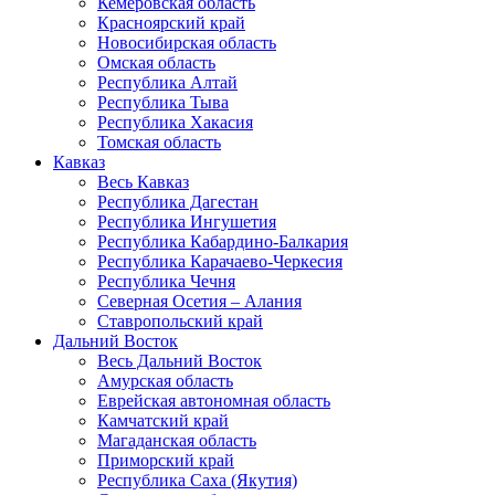
Кемеровская область
Красноярский край
Новосибирская область
Омская область
Республика Алтай
Республика Тыва
Республика Хакасия
Томская область
Кавказ
Весь Кавказ
Республика Дагестан
Республика Ингушетия
Республика Кабардино-Балкария
Республика Карачаево-Черкесия
Республика Чечня
Северная Осетия – Алания
Ставропольский край
Дальний Восток
Весь Дальний Восток
Амурская область
Еврейская автономная область
Камчатский край
Магаданская область
Приморский край
Республика Саха (Якутия)