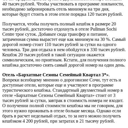
40 тысяч рублей. Чтобы участвовать в программе лояльности,
необходимо забронировать отель минимум на три дня,
которые будут стоить в этом отеле порядка 120 тысяч рублей.
Получается, чтобы получить полный кешбэк в размере 20
тысяч рублей, достаточно отдохнуть в отеле Pullman Sochi
Centre трое суток. Добавьте сюда трансфер и питание,
затраченная сумма вырастет еще как минимум на 30 %. Самый
дорогой номер стоит 110 тысяч рублей за сутки на одного
человека. Три дня отдыха в нем обойдутся в 330 тысяч рублей.
Кешбэк 20 тысяч рублей в такой ситуации окажется
символическим, но приятным. Кстати, для получения полного
кешбэка достаточно снять самый дорогой номер на один день.
Отель «Бархатные Сезоны Семейный Квартал 3*»
.
Вопреки всеобщему мнению о дороговизне Сочи, тут есть и
доступные отели, которые еще и участвуют в программе
туристического кешбэка. Стандартный двухместный номер в
отеле «Бархатные Сезоны Семейный Квартал» стоит от 3
тысяч рублей за сутки, завтрак в стоимость номера не входит.
О получении полной стоимости кешбэка мы не говорим, для
этого нужно проживать в отеле больше месяца. Однако если
брать в расчет недельный отдых, то за него можно получить
кешбэком 4 200 рублей, при затратах в 21 тысячу рублей.