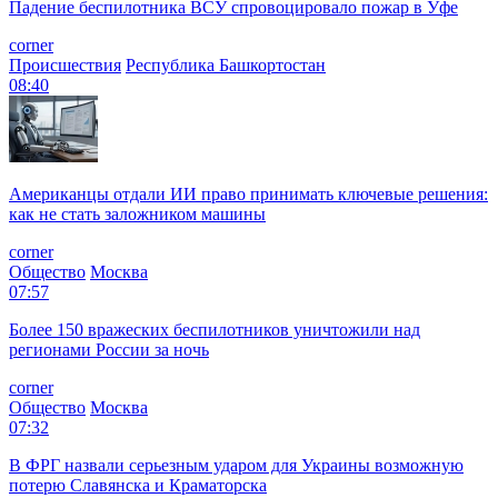
Падение беспилотника ВСУ спровоцировало пожар в Уфе
corner
Происшествия
Республика Башкортостан
08:40
Американцы отдали ИИ право принимать ключевые решения:
как не стать заложником машины
corner
Общество
Москва
07:57
Более 150 вражеских беспилотников уничтожили над
регионами России за ночь
corner
Общество
Москва
07:32
В ФРГ назвали серьезным ударом для Украины возможную
потерю Славянска и Краматорска