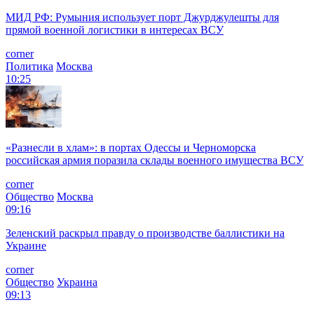
МИД РФ: Румыния использует порт Джурджулешты для
прямой военной логистики в интересах ВСУ
corner
Политика
Москва
10:25
«Разнесли в хлам»: в портах Одессы и Черноморска
российская армия поразила склады военного имущества ВСУ
corner
Общество
Москва
09:16
Зеленский раскрыл правду о производстве баллистики на
Украине
corner
Общество
Украина
09:13