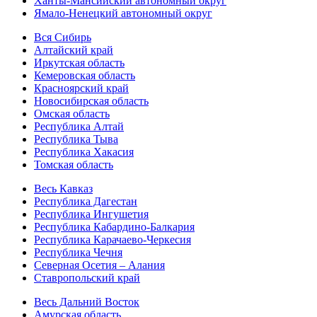
Ханты-Мансийский автономный округ
Ямало-Ненецкий автономный округ
Вся Сибирь
Алтайский край
Иркутская область
Кемеровская область
Красноярский край
Новосибирская область
Омская область
Республика Алтай
Республика Тыва
Республика Хакасия
Томская область
Весь Кавказ
Республика Дагестан
Республика Ингушетия
Республика Кабардино-Балкария
Республика Карачаево-Черкесия
Республика Чечня
Северная Осетия – Алания
Ставропольский край
Весь Дальний Восток
Амурская область