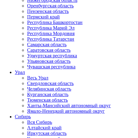
Нижегородская область
Оренбургская область
Пензенская область
Пермский край
Республика Башкортостан
Республика Марий Эл
Республика Мордовия
Республика Татарстан
Самарская область
Саратовская область
Удмуртская республика
Ульяновская область
Чувашская республика
Урал
Весь Урал
Свердловская область
Челябинская область
Курганская область
Тюменская область
Ханты-Мансийский автономный округ
Ямало-Ненецкий автономный округ
Сибирь
Вся Сибирь
Алтайский край
Иркутская область