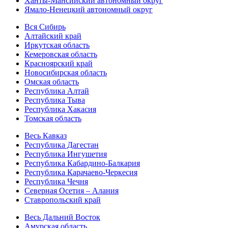
Ханты-Мансийский автономный округ
Ямало-Ненецкий автономный округ
Вся Сибирь
Алтайский край
Иркутская область
Кемеровская область
Красноярский край
Новосибирская область
Омская область
Республика Алтай
Республика Тыва
Республика Хакасия
Томская область
Весь Кавказ
Республика Дагестан
Республика Ингушетия
Республика Кабардино-Балкария
Республика Карачаево-Черкесия
Республика Чечня
Северная Осетия – Алания
Ставропольский край
Весь Дальний Восток
Амурская область