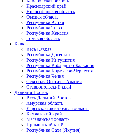
Кемеровская область
Красноярский край
Новосибирская область
Омская область
Республика Алтай
Республика Тыва
Республика Хакасия
Томская область
Кавказ
Весь Кавказ
Республика Дагестан
Республика Ингушетия
Республика Кабардино-Балкария
Республика Карачаево-Черкесия
Республика Чечня
Северная Осетия – Алания
Ставропольский край
Дальний Восток
Весь Дальний Восток
Амурская область
Еврейская автономная область
Камчатский край
Магаданская область
Приморский край
Республика Саха (Якутия)