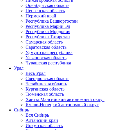
Нижегородская область
Оренбургская область
Пензенская область
Пермский край
Республика Башкортостан
Республика Марий Эл
Республика Мордовия
Республика Татарстан
Самарская область
Саратовская область
Удмуртская республика
Ульяновская область
Чувашская республика
Урал
Весь Урал
Свердловская область
Челябинская область
Курганская область
Тюменская область
Ханты-Мансийский автономный округ
Ямало-Ненецкий автономный округ
Сибирь
Вся Сибирь
Алтайский край
Иркутская область