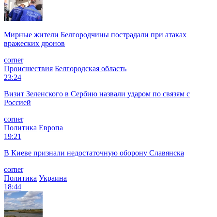
Мирные жители Белгородчины пострадали при атаках
вражеских дронов
corner
Происшествия
Белгородская область
23:24
Визит Зеленского в Сербию назвали ударом по связям с
Россией
corner
Политика
Европа
19:21
В Киеве признали недостаточную оборону Славянска
corner
Политика
Украина
18:44