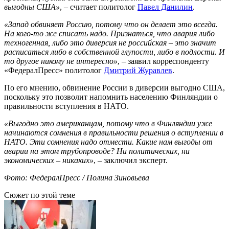
выгодны США»
, – считает политолог
Павел Данилин
.
«Запад обвиняет Россию, потому что он делает это всегда.
На кого-то же списать надо. Признаться, что авария либо
техногенная, либо это диверсия не российская – это значит
расписаться либо в собственной глупости, либо в подлости. И
то другое никому не интересно»
, – заявил корреспонденту
«ФедералПресс» политолог
Дмитрий Журавлев
.
По его мнению, обвинение России в диверсии выгодно США,
поскольку это позволит напомнить населению Финляндии о
правильности вступления в НАТО.
«Выгодно это американцам, потому что в Финляндии уже
начинаются сомнения в правильности решения о вступлении в
НАТО. Эти сомнения надо отмести. Какие нам выгоды от
аварии на этом трубопроводе? Ни политических, ни
экономических – никаких»
, – заключил эксперт.
Фото: ФедералПресс / Полина Зиновьева
Сюжет по этой теме