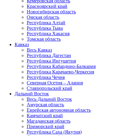
Кемеровская область
Красноярский край
Новосибирская область
Омская область
Республика Алтай
Республика Тыва
Республика Хакасия
Томская область
Кавказ
Весь Кавказ
Республика Дагестан
Республика Ингушетия
Республика Кабардино-Балкария
Республика Карачаево-Черкесия
Республика Чечня
Северная Осетия – Алания
Ставропольский край
Дальний Восток
Весь Дальний Восток
Амурская область
Еврейская автономная область
Камчатский край
Магаданская область
Приморский край
Республика Саха (Якутия)