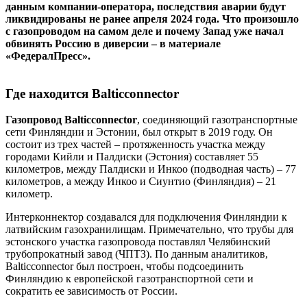
данным компании-оператора, последствия аварии будут
ликвидированы не ранее апреля 2024 года. Что произошло
с газопроводом на самом деле и почему Запад уже начал
обвинять Россию в диверсии – в материале
«ФедералПресс».
Где находится Balticconnector
Газопровод Balticconnector
, соединяющий газотранспортные
сети Финляндии и Эстонии, был открыт в 2019 году. Он
состоит из трех частей – протяженность участка между
городами Кийли и Палдиски (Эстония) составляет 55
километров, между Палдиски и Инкоо (подводная часть) – 77
километров, а между Инкоо и Сиунтио (Финляндия) – 21
километр.
Интерконнектор создавался для подключения Финляндии к
латвийским газохранилищам. Примечательно, что трубы для
эстонского участка газопровода поставлял Челябинский
трубопрокатный завод (ЧПТЗ). По данным аналитиков,
Balticconnector был построен, чтобы подсоединить
Финляндию к европейской газотранспортной сети и
сократить ее зависимость от России.