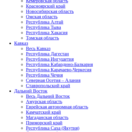
Кемеровская область
Красноярский край
Новосибирская область
Омская область
Республика Алтай
Республика Тыва
Республика Хакасия
Томская область
Кавказ
Весь Кавказ
Республика Дагестан
Республика Ингушетия
Республика Кабардино-Балкария
Республика Карачаево-Черкесия
Республика Чечня
Северная Осетия – Алания
Ставропольский край
Дальний Восток
Весь Дальний Восток
Амурская область
Еврейская автономная область
Камчатский край
Магаданская область
Приморский край
Республика Саха (Якутия)