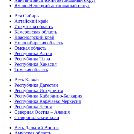
Ханты-Мансийский автономный округ
Ямало-Ненецкий автономный округ
Вся Сибирь
Алтайский край
Иркутская область
Кемеровская область
Красноярский край
Новосибирская область
Омская область
Республика Алтай
Республика Тыва
Республика Хакасия
Томская область
Весь Кавказ
Республика Дагестан
Республика Ингушетия
Республика Кабардино-Балкария
Республика Карачаево-Черкесия
Республика Чечня
Северная Осетия – Алания
Ставропольский край
Весь Дальний Восток
Амурская область