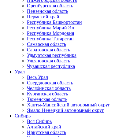
Нижегородская область
Оренбургская область
Пензенская область
Пермский край
Республика Башкортостан
Республика Марий Эл
Республика Мордовия
Республика Татарстан
Самарская область
Саратовская область
Удмуртская республика
Ульяновская область
Чувашская республика
Урал
Весь Урал
Свердловская область
Челябинская область
Курганская область
Тюменская область
Ханты-Мансийский автономный округ
Ямало-Ненецкий автономный округ
Сибирь
Вся Сибирь
Алтайский край
Иркутская область