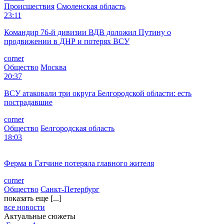
После урагана в Смоленской области без света остаются около
15 тысяч человек
corner
Происшествия
Смоленская область
23:11
Командир 76-й дивизии ВДВ доложил Путину о
продвижении в ДНР и потерях ВСУ
corner
Общество
Москва
20:37
ВСУ атаковали три округа Белгородской области: есть
пострадавшие
corner
Общество
Белгородская область
18:03