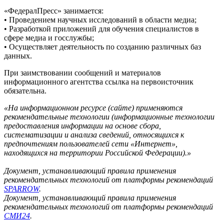
«ФедералПресс» - медиа-холдинг: экспертный канал,
информагентства, журнал. Политика, экономика,
происшествия, общество. Экспертный взгляд на жизнь
регионов РФ
Информационное агентство «ФедералПресс»
(зарегистрировано Федеральной службой по надзору в сфере
связи, информационных технологий и массовых
коммуникаций (Роскомнадзор) 21.07.2023г. за номером ИА №
ФС 77 – 85577)
Учредитель: ООО «ФедералПресс»
Главный редактор: Оксак Наталья Александровна
Адрес редакции:
127018, Россия, г.Москва, ул. Полковая, д. 3, стр. 3, офис 211
Тел.+7(499) 112-35-89 E-mail: news@fedpress.ru
Информация на сайте предназначена для лиц старше 16 лет
«Функционирует при финансовой поддержке
Министерства цифрового развития, связи и массовых
коммуникаций Российской Федерации»
«ФедералПресс» занимается: