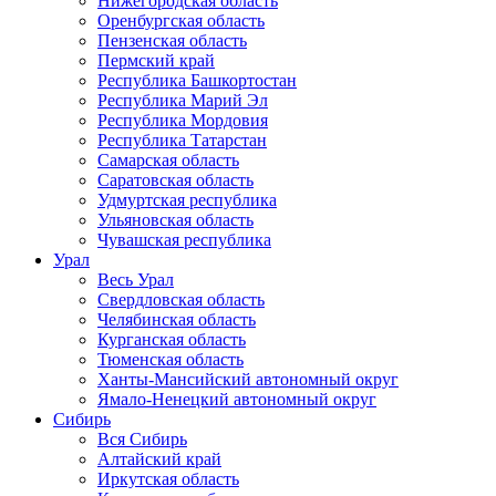
Нижегородская область
Оренбургская область
Пензенская область
Пермский край
Республика Башкортостан
Республика Марий Эл
Республика Мордовия
Республика Татарстан
Самарская область
Саратовская область
Удмуртская республика
Ульяновская область
Чувашская республика
Урал
Весь Урал
Свердловская область
Челябинская область
Курганская область
Тюменская область
Ханты-Мансийский автономный округ
Ямало-Ненецкий автономный округ
Сибирь
Вся Сибирь
Алтайский край
Иркутская область