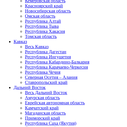
Кемеровская область
Красноярский край
Новосибирская область
Омская область
Республика Алтай
Республика Тыва
Республика Хакасия
Томская область
Кавказ
Весь Кавказ
Республика Дагестан
Республика Ингушетия
Республика Кабардино-Балкария
Республика Карачаево-Черкесия
Республика Чечня
Северная Осетия – Алания
Ставропольский край
Дальний Восток
Весь Дальний Восток
Амурская область
Еврейская автономная область
Камчатский край
Магаданская область
Приморский край
Республика Саха (Якутия)