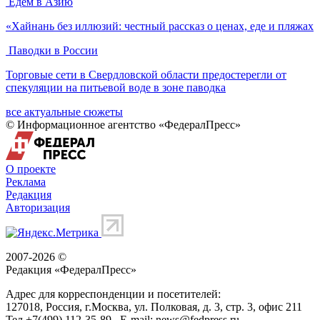
Ферма в Гатчине потеряла главного жителя
corner
Общество
Санкт-Петербург
показать еще [...]
все новости
Актуальные сюжеты
Едем в Азию
«Хайнань без иллюзий: честный рассказ о ценах, еде и пляжах