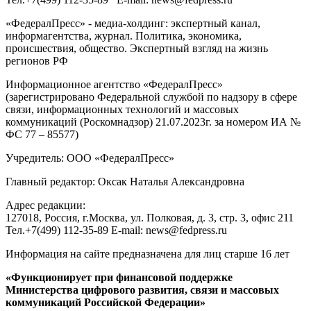
Паводки в России
Торговые сети в Свердловской области предостерегли от
спекуляции на питьевой воде в зоне паводка
все актуальные сюжеты
© Информационное агентство «ФедералПресс»
О проекте
Реклама
Редакция
Авторизация
2007-2026 ©
Редакция «
ФедералПресс
»
Адрес для корреспонденции и посетителей:
127018
, Россия, г.
Москва
,
ул. Полковая, д. 3, стр. 3
, офис 211
Тел.
+7(499) 112-35-89
E-mail:
news@fedpress.ru