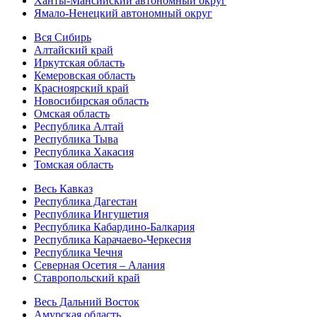
Ханты-Мансийский автономный округ
Ямало-Ненецкий автономный округ
Вся Сибирь
Алтайский край
Иркутская область
Кемеровская область
Красноярский край
Новосибирская область
Омская область
Республика Алтай
Республика Тыва
Республика Хакасия
Томская область
Весь Кавказ
Республика Дагестан
Республика Ингушетия
Республика Кабардино-Балкария
Республика Карачаево-Черкесия
Республика Чечня
Северная Осетия – Алания
Ставропольский край
Весь Дальний Восток
Амурская область