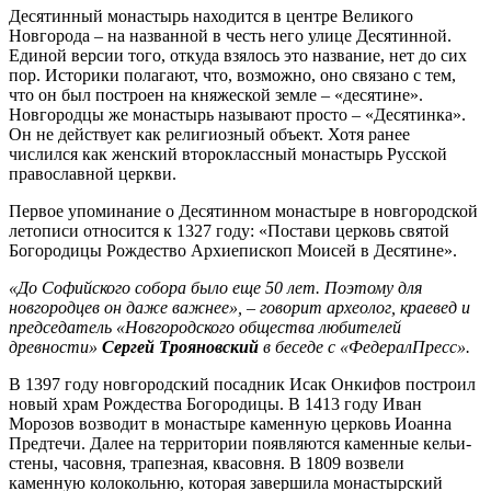
Десятинный монастырь находится в центре Великого
Новгорода – на названной в честь него улице Десятинной.
Единой версии того, откуда взялось это название, нет до сих
пор. Историки полагают, что, возможно, оно связано с тем,
что он был построен на княжеской земле – «десятине».
Новгородцы же монастырь называют просто – «Десятинка».
Он не действует как религиозный объект. Хотя ранее
числился как женский второклассный монастырь Русской
православной церкви.
Первое упоминание о Десятинном монастыре в новгородской
летописи относится к 1327 году: «Постави церковь святой
Богородицы Рождество Архиепископ Моисей в Десятине».
«До Софийского собора было еще 50 лет. Поэтому для
новгородцев он даже важнее», – говорит археолог, краевед и
председатель «Новгородского общества любителей
древности»
Сергей Трояновский
в беседе с «ФедералПресс».
В 1397 году новгородский посадник Исак Онкифов построил
новый храм Рождества Богородицы. В 1413 году Иван
Морозов возводит в монастыре каменную церковь Иоанна
Предтечи. Далее на территории появляются каменные кельи-
стены, часовня, трапезная, квасовня. В 1809 возвели
каменную колокольню, которая завершила монастырский