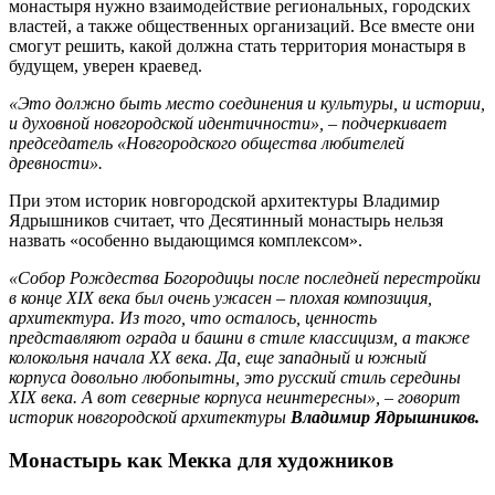
монастыря нужно взаимодействие региональных, городских
властей, а также общественных организаций. Все вместе они
смогут решить, какой должна стать территория монастыря в
будущем, уверен краевед.
«Это должно быть место соединения и культуры, и истории,
и духовной новгородской идентичности», – подчеркивает
председатель «Новгородского общества любителей
древности».
При этом историк новгородской архитектуры Владимир
Ядрышников считает, что Десятинный монастырь нельзя
назвать «особенно выдающимся комплексом».
«Собор Рождества Богородицы после последней перестройки
в конце XIX века был очень ужасен – плохая композиция,
архитектура. Из того, что осталось, ценность
представляют ограда и башни в стиле классицизм, а также
колокольня начала XX века. Да, еще западный и южный
корпуса довольно любопытны, это русский стиль середины
XIX века. А вот северные корпуса неинтересны», – говорит
историк новгородской архитектуры
Владимир Ядрышников.
Монастырь как Мекка для художников