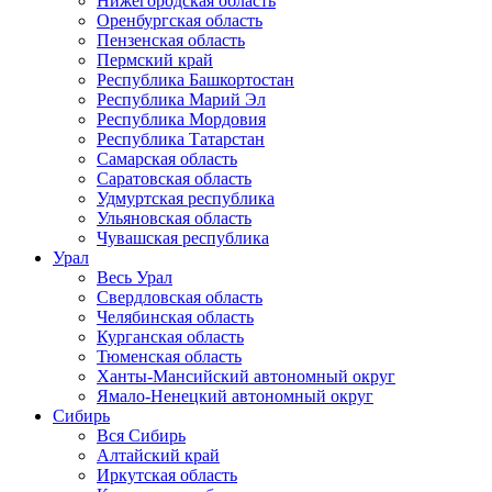
Нижегородская область
Оренбургская область
Пензенская область
Пермский край
Республика Башкортостан
Республика Марий Эл
Республика Мордовия
Республика Татарстан
Самарская область
Саратовская область
Удмуртская республика
Ульяновская область
Чувашская республика
Урал
Весь Урал
Свердловская область
Челябинская область
Курганская область
Тюменская область
Ханты-Мансийский автономный округ
Ямало-Ненецкий автономный округ
Сибирь
Вся Сибирь
Алтайский край
Иркутская область