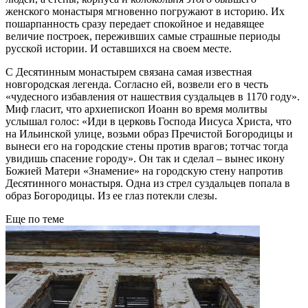
женского монастыря мгновенно погружают в историю. Их
пошарпанность сразу передает спокойное и недавящее
величие построек, переживших самые страшные периоды
русской истории. И оставшихся на своем месте.
С Десятинным монастырем связана самая известная
новгородская легенда. Согласно ей, возвели его в честь
«чудесного избавления от нашествия суздальцев в 1170 году».
Миф гласит, что архиепископ Иоанн во время молитвы
услышал голос: «Иди в церковь Господа Иисуса Христа, что
на Ильинской улице, возьми образ Пречистой Богородицы и
вынеси его на городские стены против врагов; тотчас тогда
увидишь спасение городу». Он так и сделал – вынес икону
Божией Матери «Знамение» на городскую стену напротив
Десятинного монастыря. Одна из стрел суздальцев попала в
образ Богородицы. Из ее глаз потекли слезы.
Еще по теме