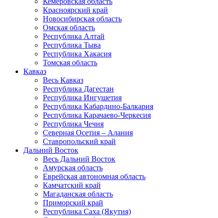
Кемеровская область
Красноярский край
Новосибирская область
Омская область
Республика Алтай
Республика Тыва
Республика Хакасия
Томская область
Кавказ
Весь Кавказ
Республика Дагестан
Республика Ингушетия
Республика Кабардино-Балкария
Республика Карачаево-Черкесия
Республика Чечня
Северная Осетия – Алания
Ставропольский край
Дальний Восток
Весь Дальний Восток
Амурская область
Еврейская автономная область
Камчатский край
Магаданская область
Приморский край
Республика Саха (Якутия)