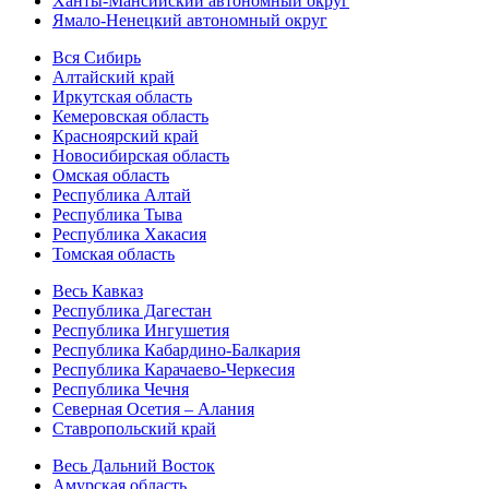
Ханты-Мансийский автономный округ
Ямало-Ненецкий автономный округ
Вся Сибирь
Алтайский край
Иркутская область
Кемеровская область
Красноярский край
Новосибирская область
Омская область
Республика Алтай
Республика Тыва
Республика Хакасия
Томская область
Весь Кавказ
Республика Дагестан
Республика Ингушетия
Республика Кабардино-Балкария
Республика Карачаево-Черкесия
Республика Чечня
Северная Осетия – Алания
Ставропольский край
Весь Дальний Восток
Амурская область