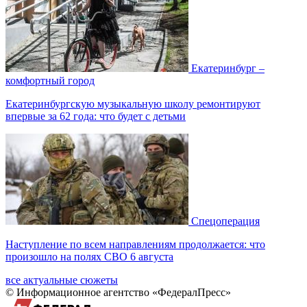
Екатеринбург –
комфортный город
Екатеринбургскую музыкальную школу ремонтируют
впервые за 62 года: что будет с детьми
Спецоперация
Наступление по всем направлениям продолжается: что
произошло на полях СВО 6 августа
все актуальные сюжеты
© Информационное агентство «ФедералПресс»