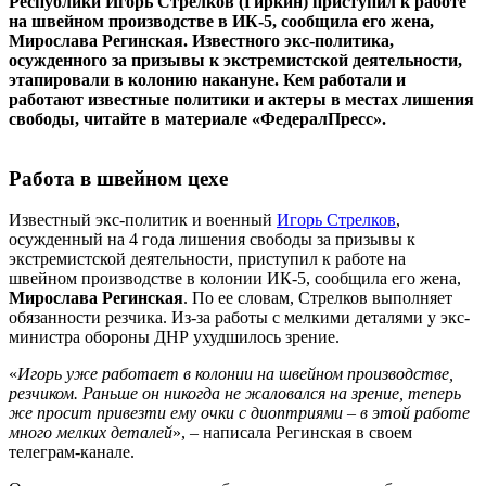
Республики Игорь Стрелков (Гиркин) приступил к работе
на швейном производстве в ИК-5, сообщила его жена,
Мирослава Регинская. Известного экс-политика,
осужденного за призывы к экстремистской деятельности,
этапировали в колонию накануне. Кем работали и
работают известные политики и актеры в местах лишения
свободы, читайте в материале «ФедералПресс».
Работа в швейном цехе
Известный экс-политик и военный
Игорь Стрелков
,
осужденный на 4 года лишения свободы за призывы к
экстремистской деятельности, приступил к работе на
швейном производстве в колонии ИК-5, сообщила его жена,
Мирослава Регинская
. По ее словам, Стрелков выполняет
обязанности резчика. Из-за работы с мелкими деталями у экс-
министра обороны ДНР ухудшилось зрение.
«
Игорь уже работает в колонии на швейном производстве,
резчиком. Раньше он никогда не жаловался на зрение, теперь
же просит привезти ему очки с диоптриями – в этой работе
много мелких деталей
», – написала Регинская в своем
телеграм-канале.