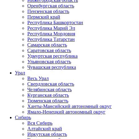
Нижегородская область
Оренбургская область
Пензенская область
Пермский край
Республика Башкортостан
Республика Марий Эл
Республика Мордовия
Республика Татарстан
Самарская область
Саратовская область
Удмуртская республика
Ульяновская область
Чувашская республика
Урал
Весь Урал
Свердловская область
Челябинская область
Курганская область
Тюменская область
Ханты-Мансийский автономный округ
Ямало-Ненецкий автономный округ
Сибирь
Вся Сибирь
Алтайский край
Иркутская область