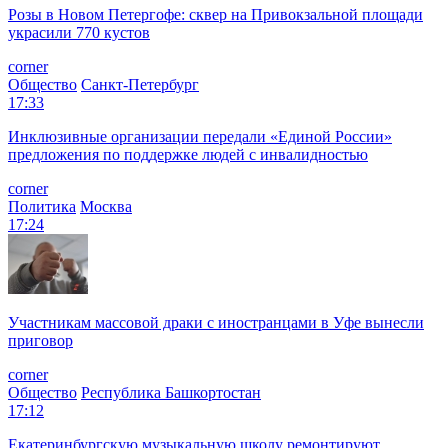
Розы в Новом Петергофе: сквер на Привокзальной площади
украсили 770 кустов
corner
Общество
Санкт-Петербург
17:33
Инклюзивные организации передали «Единой России»
предложения по поддержке людей с инвалидностью
corner
Политика
Москва
17:24
Участникам массовой драки с иностранцами в Уфе вынесли
приговор
corner
Общество
Республика Башкортостан
17:12
Екатеринбургскую музыкальную школу ремонтируют