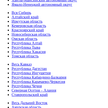
Ханты-Мансийский автономный округ
Ямало-Ненецкий автономный округ
Вся Сибирь
Алтайский край
Иркутская область
Кемеровская область
Красноярский край
Новосибирская область
Омская область
Республика Алтай
Республика Тыва
Республика Хакасия
Томская область
Весь Кавказ
Республика Дагестан
Республика Ингушетия
Республика Кабардино-Балкария
Республика Карачаево-Черкесия
Республика Чечня
Северная Осетия – Алания
Ставропольский край
Весь Дальний Восток
Амурская область