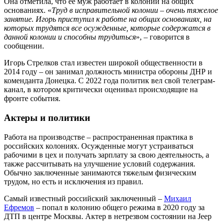
Она отметила, что ее муж работает в колонии на общих
основаниях. «
Труд в исправительной колонии – очень тяжелое
занятие. Игорь приступил к работе на общих основаниях, на
которых трудятся все осужденные, которые содержатся в
данной колонии и способны трудиться
», – говорится в
сообщении.
Игорь Стрелков стал известен широкой общественности в
2014 году – он занимал должность министра обороны ДНР и
коменданта Донецка. С 2022 года политик вел свой телеграм-
канал, в котором критически оценивал происходящие на
фронте события.
Актеры и политики
Работа на производстве – распространенная практика в
российских колониях. Осужденные могут устраиваться
рабочими в цех и получать зарплату за свою деятельность, а
также рассчитывать на улучшение условий содержания.
Обычно заключенные занимаются тяжелым физическим
трудом, но есть и исключения из правил.
Самый известный российский заключенный –
Михаил
Ефремов
– попал в колонию общего режима в 2020 году за
ДТП в центре Москвы. Актер в нетрезвом состоянии на Jeep