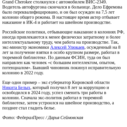
Grand Cherokee столкнулся с автомобилем ВИС-2349.
Водитель автофургона скончался в больнице. Дело Ефремова
было переквалифицировано, и он был осужден на 7,5 лет
колонии общего режима. В настоящее время актер отбывает
наказание в ИК-4 и работает на швейном производстве.
Российские политики, отбывающие наказание в колониях РФ,
иногда привлекаются к менее физически затратному и более
интеллектуальному труду, чем работа на производстве. Так,
экс-министр экономики
Алексей Улюкаев
, осужденный на 8
лет за получение взятки в особо крупном размере, работал в
тюремной библиотеке. По данным ФСИН, туда он был
направлен как человек «с большим интеллектом, опытом,
потенциалом». Бывший чиновник покинул исправительную
колонию в 2022 году.
Еще один пример – экс-губернатор Кировской области
Никита Белых
, который получил 8 лет за коррупцию и
освободился в 2024 году, успел сменить три работы в
колонии. Сначала экс-политик работал в тюремной
библиотеке, затем устроился на швейное производство, а
позднее стал гладить белье.
Фото: ФедералПресс / Дарья Сеймовская