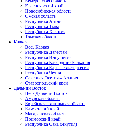
Кемеровская область
Красноярский край
Новосибирская область
Омская область
Республика Алтай
Республика Тыва
Республика Хакасия
Томская область
Кавказ
Весь Кавказ
Республика Дагестан
Республика Ингушетия
Республика Кабардино-Балкария
Республика Карачаево-Черкесия
Республика Чечня
Северная Осетия – Алания
Ставропольский край
Дальний Восток
Весь Дальний Восток
Амурская область
Еврейская автономная область
Камчатский край
Магаданская область
Приморский край
Республика Саха (Якутия)