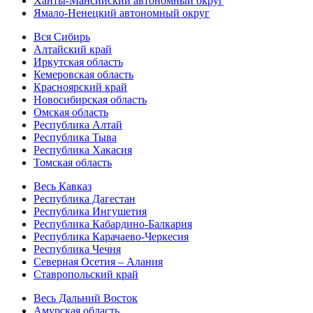
Ханты-Мансийский автономный округ
Ямало-Ненецкий автономный округ
Вся Сибирь
Алтайский край
Иркутская область
Кемеровская область
Красноярский край
Новосибирская область
Омская область
Республика Алтай
Республика Тыва
Республика Хакасия
Томская область
Весь Кавказ
Республика Дагестан
Республика Ингушетия
Республика Кабардино-Балкария
Республика Карачаево-Черкесия
Республика Чечня
Северная Осетия – Алания
Ставропольский край
Весь Дальний Восток
Амурская область