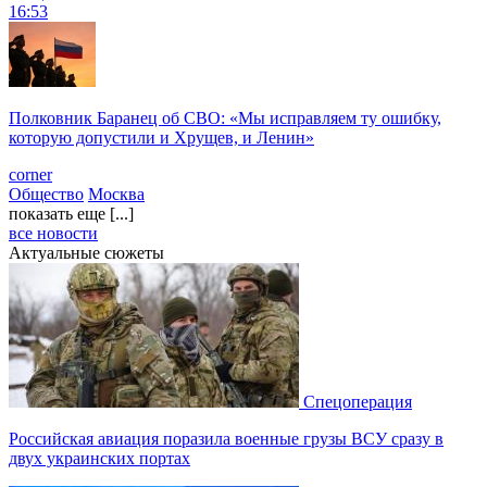
16:53
Полковник Баранец об СВО: «Мы исправляем ту ошибку,
которую допустили и Хрущев, и Ленин»
corner
Общество
Москва
показать еще [...]
все новости
Актуальные сюжеты
Спецоперация
Российская авиация поразила военные грузы ВСУ сразу в
двух украинских портах