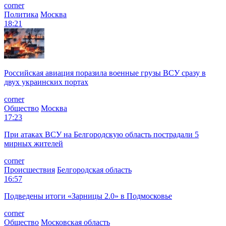
corner
Политика
Москва
18:21
Российская авиация поразила военные грузы ВСУ сразу в
двух украинских портах
corner
Общество
Москва
17:23
При атаках ВСУ на Белгородскую область пострадали 5
мирных жителей
corner
Происшествия
Белгородская область
16:57
Подведены итоги «Зарницы 2.0» в Подмосковье
corner
Общество
Московская область