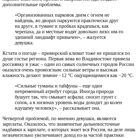
дополнительные проблемы.
«Организованных парковок днем с огнем не
найдешь, во дворах паркуются практически друг
на друге, в тумане и пробках крадешься, как
черепаха, да и местные водят довольно лихо: им-то
здешний ландшафт привычен», – жалуется
девушка.
Кстати о погоде – приморский климат тоже не пришелся по
душе гостье региона. Первая зима во Владивостоке привела
россиянку в ужас – один из самых солнечных городов России
оказался очень промозглым: сильные ветры и высокая
влажность делают зимние −12 °С ощущающимися как −20 °С.
«Сильные туманы и тайфуны – еще один
непременный атрибут города. Иногда природа
бушует так, что смывает асфальт, сносит грунт с
сопок, а в низинах уровень воды доходит до колен
идущему человеку», – рассказывает она.
Четвертой проблемой, по мнению девушки, являются
зарплаты. Оказалось, что знаменитые дальневосточные
надбавки к зарплате, о которых знает вся Россия, на деле лишь
незначительно увеличивают доход из-за частой практики