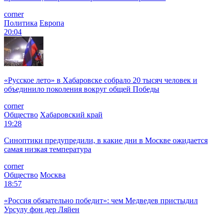
corner
Политика
Европа
20:04
«Русское лето» в Хабаровске собрало 20 тысяч человек и
объединило поколения вокруг общей Победы
corner
Общество
Хабаровский край
19:28
Синоптики предупредили, в какие дни в Москве ожидается
самая низкая температура
corner
Общество
Москва
18:57
«Россия обязательно победит»: чем Медведев пристыдил
Урсулу фон дер Ляйен