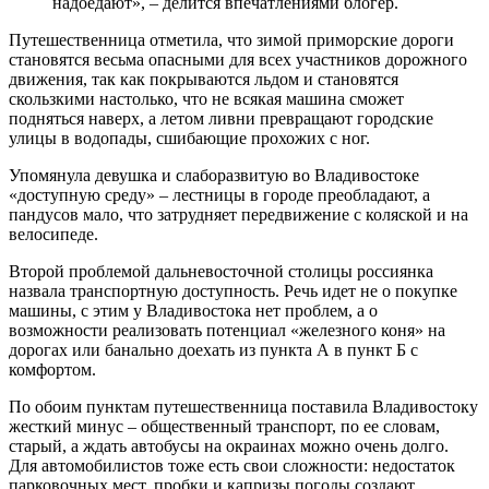
надоедают», – делится впечатлениями блогер.
Путешественница отметила, что зимой приморские дороги
становятся весьма опасными для всех участников дорожного
движения, так как покрываются льдом и становятся
скользкими настолько, что не всякая машина сможет
подняться наверх, а летом ливни превращают городские
улицы в водопады, сшибающие прохожих с ног.
Упомянула девушка и слаборазвитую во Владивостоке
«доступную среду» – лестницы в городе преобладают, а
пандусов мало, что затрудняет передвижение с коляской и на
велосипеде.
Второй проблемой дальневосточной столицы россиянка
назвала транспортную доступность. Речь идет не о покупке
машины, с этим у Владивостока нет проблем, а о
возможности реализовать потенциал «железного коня» на
дорогах или банально доехать из пункта А в пункт Б с
комфортом.
По обоим пунктам путешественница поставила Владивостоку
жесткий минус – общественный транспорт, по ее словам,
старый, а ждать автобусы на окраинах можно очень долго.
Для автомобилистов тоже есть свои сложности: недостаток
парковочных мест, пробки и капризы погоды создают