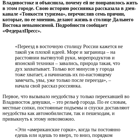
Владивостоке и объяснила, почему ей не понравилось жить
в этом городе. Свою историю россиянка рассказала в дзен-
канале «Тонкости туризма», перечислив семь причин,
которые, по ее мнению, делают жизнь в столице Дальнего
Востока невыносимой. Подробности сообщает
«ФедералПресс».
«Переезд в восточную столицу России кажется не
такой уж плохой идеей. Море и заграница – на
расстоянии вытянутой руки, морепродуктов и
японской техники – завались, природа такая, что
дух захватывает. Только вот минусов у города
тоже хватает, а начинаешь их по-настоящему
замечать, увы, уже только после переезда», –
начала свой рассказ россиянка.
Первое, что вызывало неудобства у только переехавшей во
Владивосток девушки, – это рельеф города. По ее словам,
местные сопки, постоянные подъемы и спуски доставляют
неудобства как автомобилистам, так и пешеходам, и
привыкнуть к этому невозможно.
«Эти «американские горки», когда ты постоянно
едешь или идешь то вверх, то вниз, порядком