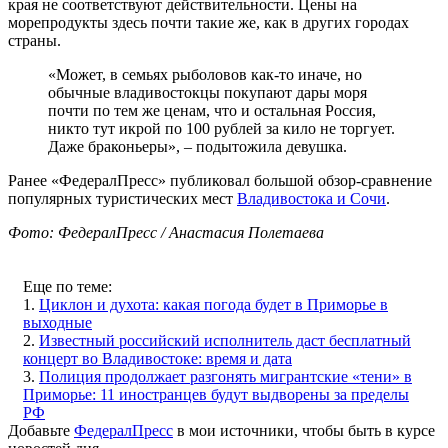
края не соответствуют действительности. Цены на
морепродукты здесь почти такие же, как в других городах
страны.
«Может, в семьях рыболовов как-то иначе, но
обычные владивостокцы покупают дары моря
почти по тем же ценам, что и остальная Россия,
никто тут икрой по 100 рублей за кило не торгует.
Даже браконьеры», – подытожила девушка.
Ранее «ФедералПресс» публиковал большой обзор-сравнение
популярных туристических мест
Владивостока и Сочи
.
Фото: ФедералПресс / Анастасия Полетаева
Еще по теме:
1.
Циклон и духота: какая погода будет в Приморье в
выходные
2.
Известный российский исполнитель даст бесплатный
концерт во Владивостоке: время и дата
3.
Полиция продолжает разгонять мигрантские «тени» в
Приморье: 11 иностранцев будут выдворены за пределы
РФ
Добавьте
ФедералПресс
в мои источники, чтобы быть в курсе