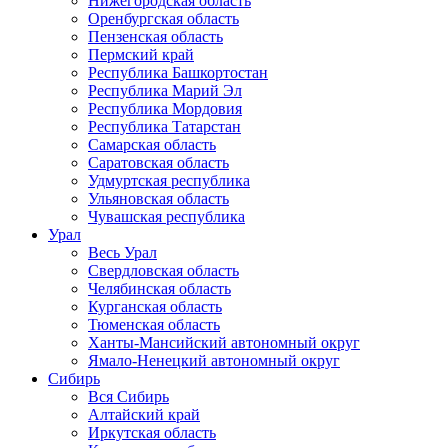
Нижегородская область
Оренбургская область
Пензенская область
Пермский край
Республика Башкортостан
Республика Марий Эл
Республика Мордовия
Республика Татарстан
Самарская область
Саратовская область
Удмуртская республика
Ульяновская область
Чувашская республика
Урал
Весь Урал
Свердловская область
Челябинская область
Курганская область
Тюменская область
Ханты-Мансийский автономный округ
Ямало-Ненецкий автономный округ
Сибирь
Вся Сибирь
Алтайский край
Иркутская область