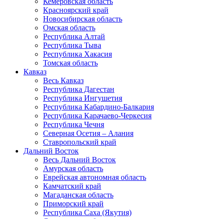
Кемеровская область
Красноярский край
Новосибирская область
Омская область
Республика Алтай
Республика Тыва
Республика Хакасия
Томская область
Кавказ
Весь Кавказ
Республика Дагестан
Республика Ингушетия
Республика Кабардино-Балкария
Республика Карачаево-Черкесия
Республика Чечня
Северная Осетия – Алания
Ставропольский край
Дальний Восток
Весь Дальний Восток
Амурская область
Еврейская автономная область
Камчатский край
Магаданская область
Приморский край
Республика Саха (Якутия)