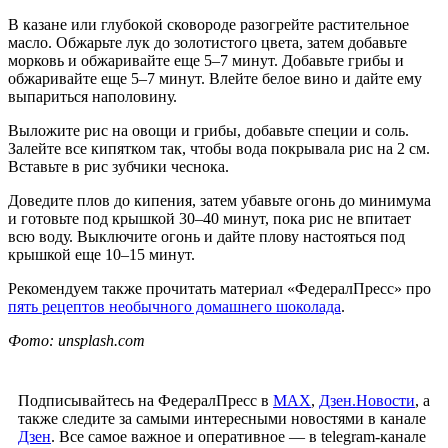
В казане или глубокой сковороде разогрейте растительное
масло. Обжарьте лук до золотистого цвета, затем добавьте
морковь и обжаривайте еще 5–7 минут. Добавьте грибы и
обжаривайте еще 5–7 минут. Влейте белое вино и дайте ему
выпариться наполовину.
Выложите рис на овощи и грибы, добавьте специи и соль.
Залейте все кипятком так, чтобы вода покрывала рис на 2 см.
Вставьте в рис зубчики чеснока.
Доведите плов до кипения, затем убавьте огонь до минимума
и готовьте под крышкой 30–40 минут, пока рис не впитает
всю воду. Выключите огонь и дайте плову настояться под
крышкой еще 10–15 минут.
Рекомендуем также прочитать материал «ФедералПресс» про
пять рецептов необычного домашнего шоколада
.
Фото: unsplash.com
Подписывайтесь на ФедералПресс в
МАХ
,
Дзен.Новости
, а
также следите за самыми интересными новостями в канале
Дзен
. Все самое важное и оперативное — в telegram-канале