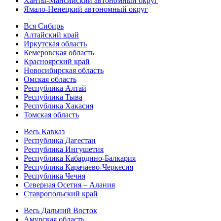
Ханты-Мансийский автономный округ
Ямало-Ненецкий автономный округ
Вся Сибирь
Алтайский край
Иркутская область
Кемеровская область
Красноярский край
Новосибирская область
Омская область
Республика Алтай
Республика Тыва
Республика Хакасия
Томская область
Весь Кавказ
Республика Дагестан
Республика Ингушетия
Республика Кабардино-Балкария
Республика Карачаево-Черкесия
Республика Чечня
Северная Осетия – Алания
Ставропольский край
Весь Дальний Восток
Амурская область