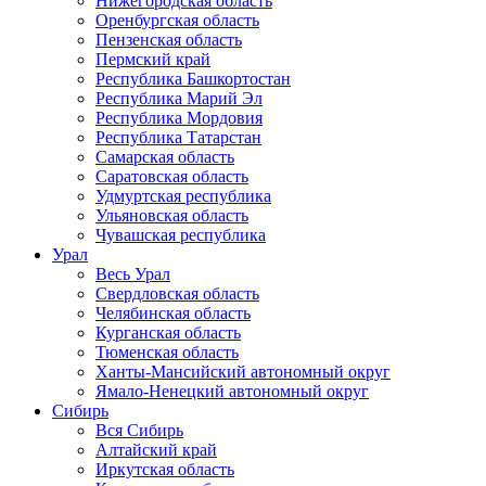
Нижегородская область
Оренбургская область
Пензенская область
Пермский край
Республика Башкортостан
Республика Марий Эл
Республика Мордовия
Республика Татарстан
Самарская область
Саратовская область
Удмуртская республика
Ульяновская область
Чувашская республика
Урал
Весь Урал
Свердловская область
Челябинская область
Курганская область
Тюменская область
Ханты-Мансийский автономный округ
Ямало-Ненецкий автономный округ
Сибирь
Вся Сибирь
Алтайский край
Иркутская область