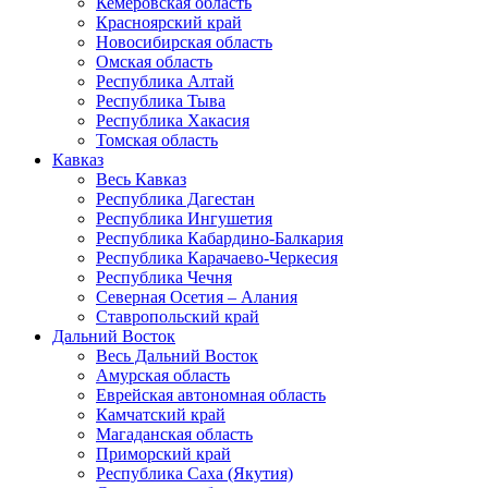
Кемеровская область
Красноярский край
Новосибирская область
Омская область
Республика Алтай
Республика Тыва
Республика Хакасия
Томская область
Кавказ
Весь Кавказ
Республика Дагестан
Республика Ингушетия
Республика Кабардино-Балкария
Республика Карачаево-Черкесия
Республика Чечня
Северная Осетия – Алания
Ставропольский край
Дальний Восток
Весь Дальний Восток
Амурская область
Еврейская автономная область
Камчатский край
Магаданская область
Приморский край
Республика Саха (Якутия)