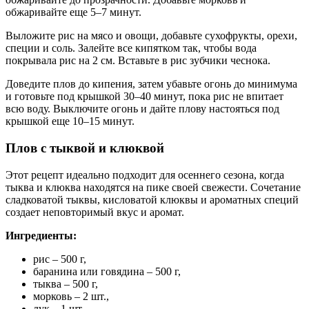
обжаривайте еще 5–7 минут.
Выложите рис на мясо и овощи, добавьте сухофрукты, орехи,
специи и соль. Залейте все кипятком так, чтобы вода
покрывала рис на 2 см. Вставьте в рис зубчики чеснока.
Доведите плов до кипения, затем убавьте огонь до минимума
и готовьте под крышкой 30–40 минут, пока рис не впитает
всю воду. Выключите огонь и дайте плову настояться под
крышкой еще 10–15 минут.
Плов с тыквой и клюквой
Этот рецепт идеально подходит для осеннего сезона, когда
тыква и клюква находятся на пике своей свежести. Сочетание
сладковатой тыквы, кисловатой клюквы и ароматных специй
создает неповторимый вкус и аромат.
Ингредиенты:
рис – 500 г,
баранина или говядина – 500 г,
тыква – 500 г,
морковь – 2 шт.,
лук – 1 шт.,