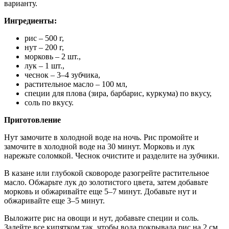
варианту.
Ингредиенты:
рис – 500 г,
нут – 200 г,
морковь – 2 шт.,
лук – 1 шт.,
чеснок – 3–4 зубчика,
растительное масло – 100 мл,
специи для плова (зира, барбарис, куркума) по вкусу,
соль по вкусу.
Приготовление
Нут замочите в холодной воде на ночь. Рис промойте и
замочите в холодной воде на 30 минут. Морковь и лук
нарежьте соломкой. Чеснок очистите и разделите на зубчики.
В казане или глубокой сковороде разогрейте растительное
масло. Обжарьте лук до золотистого цвета, затем добавьте
морковь и обжаривайте еще 5–7 минут. Добавьте нут и
обжаривайте еще 3–5 минут.
Выложите рис на овощи и нут, добавьте специи и соль.
Залейте все кипятком так, чтобы вода покрывала рис на 2 см.