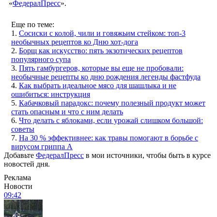
«
ФедералПресс
».
Еще по теме:
1.
Сосиски с колой, чили и говяжьим стейком: топ-3
необычных рецептов ко Дню хот-дога
2.
Борщ как искусство: пять экзотических рецептов
популярного супа
3.
Пять гамбургеров, которые вы еще не пробовали:
необычные рецепты ко дню рождения легенды фастфуда
4.
Как выбрать идеальное мясо для шашлыка и не
ошибиться: инструкция
5.
Кабачковый парадокс: почему полезный продукт может
стать опасным и что с ним делать
6.
Что делать с яблоками, если урожай слишком большой:
советы
7.
На 30 % эффективнее: как травы помогают в борьбе с
вирусом гриппа А
Добавьте
ФедералПресс
в мои источники, чтобы быть в курсе
новостей дня.
Реклама
Новости
09:42