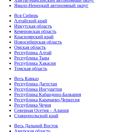
Ханты-Мансийский автономный округ
Ямало-Ненецкий автономный округ
Вся Сибирь
Алтайский край
Иркутская область
Кемеровская область
Красноярский край
Новосибирская область
Омская область
Республика Алтай
Республика Тыва
Республика Хакасия
Томская область
Весь Кавказ
Республика Дагестан
Республика Ингушетия
Республика Кабардино-Балкария
Республика Карачаево-Черкесия
Республика Чечня
Северная Осетия – Алания
Ставропольский край
Весь Дальний Восток
Амурская область