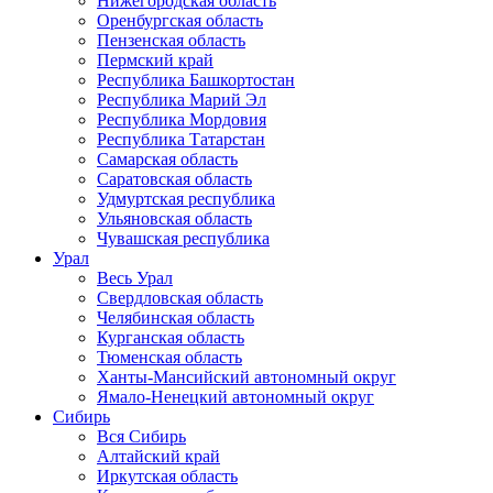
Нижегородская область
Оренбургская область
Пензенская область
Пермский край
Республика Башкортостан
Республика Марий Эл
Республика Мордовия
Республика Татарстан
Самарская область
Саратовская область
Удмуртская республика
Ульяновская область
Чувашская республика
Урал
Весь Урал
Свердловская область
Челябинская область
Курганская область
Тюменская область
Ханты-Мансийский автономный округ
Ямало-Ненецкий автономный округ
Сибирь
Вся Сибирь
Алтайский край
Иркутская область