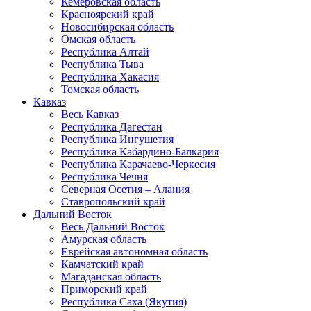
Кемеровская область
Красноярский край
Новосибирская область
Омская область
Республика Алтай
Республика Тыва
Республика Хакасия
Томская область
Кавказ
Весь Кавказ
Республика Дагестан
Республика Ингушетия
Республика Кабардино-Балкария
Республика Карачаево-Черкесия
Республика Чечня
Северная Осетия – Алания
Ставропольский край
Дальний Восток
Весь Дальний Восток
Амурская область
Еврейская автономная область
Камчатский край
Магаданская область
Приморский край
Республика Саха (Якутия)