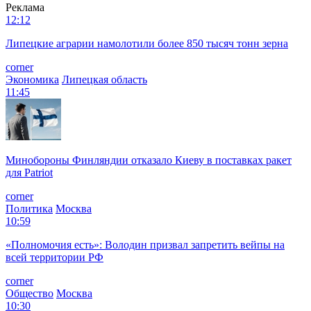
Реклама
12:12
Липецкие аграрии намолотили более 850 тысяч тонн зерна
corner
Экономика
Липецкая область
11:45
Минобороны Финляндии отказало Киеву в поставках ракет
для Patriot
corner
Политика
Москва
10:59
«Полномочия есть»: Володин призвал запретить вейпы на
всей территории РФ
corner
Общество
Москва
10:30