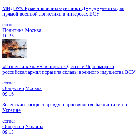
МИД РФ: Румыния использует порт Джурджулешты для
прямой военной логистики в интересах ВСУ
corner
Политика
Москва
10:25
«Разнесли в хлам»: в портах Одессы и Черноморска
российская армия поразила склады военного имущества ВСУ
corner
Общество
Москва
09:16
Зеленский раскрыл правду о производстве баллистики на
Украине
corner
Общество
Украина
09:13