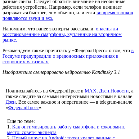
разные сайты. Следует обратить внимание на необычные
действия устройства. Например, если телефон начинает
разряжаться быстрее, чем обычно, или если
во время звонков
появляются звуки и эхо.
Напомним, что ранее эксперты рассказали,
опасны ли
восстановленные смартфоны, купленные на вторичном
рынке.
Рекомендуем также прочитать у «ФедералПресс» о том, что
в
Госдуме предупредили о вредоносных приложениях в
сторонних магазинах.
Изображение сгенерировано нейросетью Kandinsky 3.1
Подписывайтесь на ФедералПресс в
МАХ
,
Дзен.Новости
, а
также следите за самыми интересными новостями в канале
Дзен
. Все самое важное и оперативное — в telegram-канале
«
ФедералПресс
».
Еще по теме:
1.
Как оптимизировать работу смартфона и сэкономить
место: советы эксперта
2.
Новый вирус на Android: троян крадет данные с