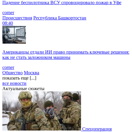
Падение беспилотника ВСУ спровоцировало пожар в Уфе
corner
Происшествия
Республика Башкортостан
08:40
Американцы отдали ИИ право принимать ключевые решения:
как не стать заложником машины
corner
Общество
Москва
показать еще [...]
все новости
Актуальные сюжеты
Спецоперация