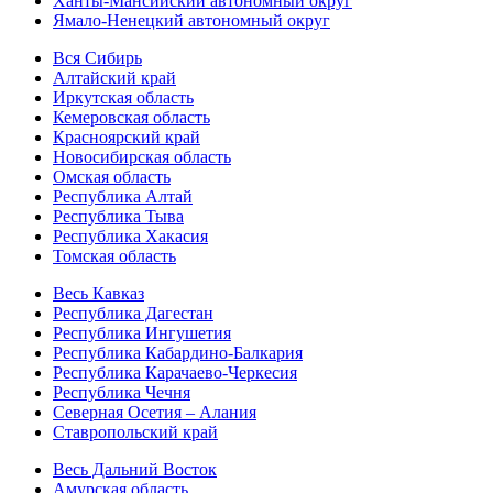
Ханты-Мансийский автономный округ
Ямало-Ненецкий автономный округ
Вся Сибирь
Алтайский край
Иркутская область
Кемеровская область
Красноярский край
Новосибирская область
Омская область
Республика Алтай
Республика Тыва
Республика Хакасия
Томская область
Весь Кавказ
Республика Дагестан
Республика Ингушетия
Республика Кабардино-Балкария
Республика Карачаево-Черкесия
Республика Чечня
Северная Осетия – Алания
Ставропольский край
Весь Дальний Восток
Амурская область