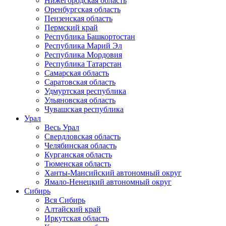
Нижегородская область
Оренбургская область
Пензенская область
Пермский край
Республика Башкортостан
Республика Марий Эл
Республика Мордовия
Республика Татарстан
Самарская область
Саратовская область
Удмуртская республика
Ульяновская область
Чувашская республика
Урал
Весь Урал
Свердловская область
Челябинская область
Курганская область
Тюменская область
Ханты-Мансийский автономный округ
Ямало-Ненецкий автономный округ
Сибирь
Вся Сибирь
Алтайский край
Иркутская область