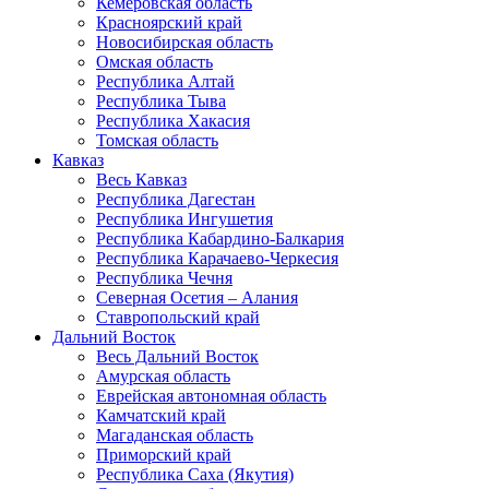
Кемеровская область
Красноярский край
Новосибирская область
Омская область
Республика Алтай
Республика Тыва
Республика Хакасия
Томская область
Кавказ
Весь Кавказ
Республика Дагестан
Республика Ингушетия
Республика Кабардино-Балкария
Республика Карачаево-Черкесия
Республика Чечня
Северная Осетия – Алания
Ставропольский край
Дальний Восток
Весь Дальний Восток
Амурская область
Еврейская автономная область
Камчатский край
Магаданская область
Приморский край
Республика Саха (Якутия)