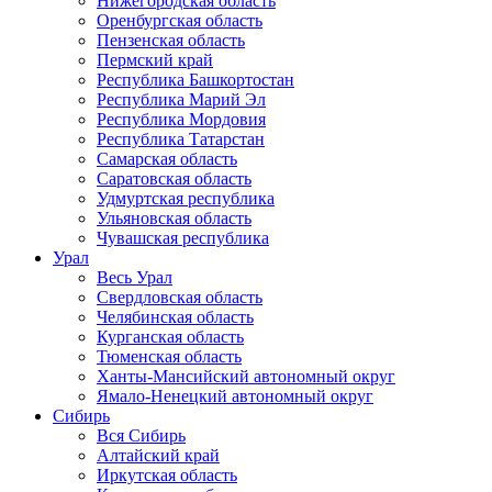
Нижегородская область
Оренбургская область
Пензенская область
Пермский край
Республика Башкортостан
Республика Марий Эл
Республика Мордовия
Республика Татарстан
Самарская область
Саратовская область
Удмуртская республика
Ульяновская область
Чувашская республика
Урал
Весь Урал
Свердловская область
Челябинская область
Курганская область
Тюменская область
Ханты-Мансийский автономный округ
Ямало-Ненецкий автономный округ
Сибирь
Вся Сибирь
Алтайский край
Иркутская область