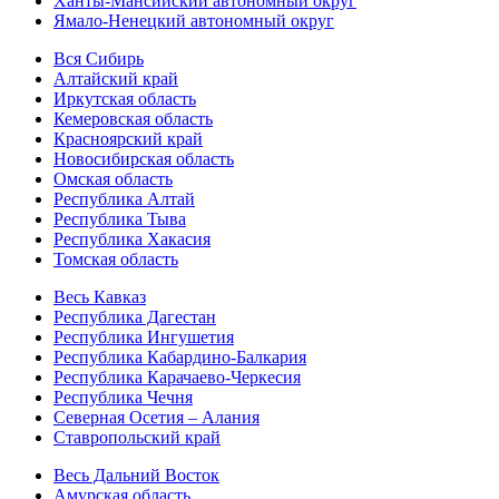
Ханты-Мансийский автономный округ
Ямало-Ненецкий автономный округ
Вся Сибирь
Алтайский край
Иркутская область
Кемеровская область
Красноярский край
Новосибирская область
Омская область
Республика Алтай
Республика Тыва
Республика Хакасия
Томская область
Весь Кавказ
Республика Дагестан
Республика Ингушетия
Республика Кабардино-Балкария
Республика Карачаево-Черкесия
Республика Чечня
Северная Осетия – Алания
Ставропольский край
Весь Дальний Восток
Амурская область