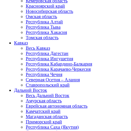
Кемеровская область
Красноярский край
Новосибирская область
Омская область
Республика Алтай
Республика Тыва
Республика Хакасия
Томская область
Кавказ
Весь Кавказ
Республика Дагестан
Республика Ингушетия
Республика Кабардино-Балкария
Республика Карачаево-Черкесия
Республика Чечня
Северная Осетия – Алания
Ставропольский край
Дальний Восток
Весь Дальний Восток
Амурская область
Еврейская автономная область
Камчатский край
Магаданская область
Приморский край
Республика Саха (Якутия)