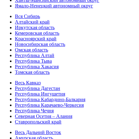
Ханты-Мансийский автономный округ
Ямало-Ненецкий автономный округ
Вся Сибирь
Алтайский край
Иркутская область
Кемеровская область
Красноярский край
Новосибирская область
Омская область
Республика Алтай
Республика Тыва
Республика Хакасия
Томская область
Весь Кавказ
Республика Дагестан
Республика Ингушетия
Республика Кабардино-Балкария
Республика Карачаево-Черкесия
Республика Чечня
Северная Осетия – Алания
Ставропольский край
Весь Дальний Восток
Амурская область