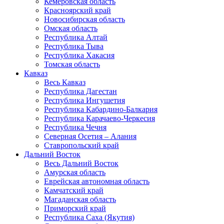
Кемеровская область
Красноярский край
Новосибирская область
Омская область
Республика Алтай
Республика Тыва
Республика Хакасия
Томская область
Кавказ
Весь Кавказ
Республика Дагестан
Республика Ингушетия
Республика Кабардино-Балкария
Республика Карачаево-Черкесия
Республика Чечня
Северная Осетия – Алания
Ставропольский край
Дальний Восток
Весь Дальний Восток
Амурская область
Еврейская автономная область
Камчатский край
Магаданская область
Приморский край
Республика Саха (Якутия)