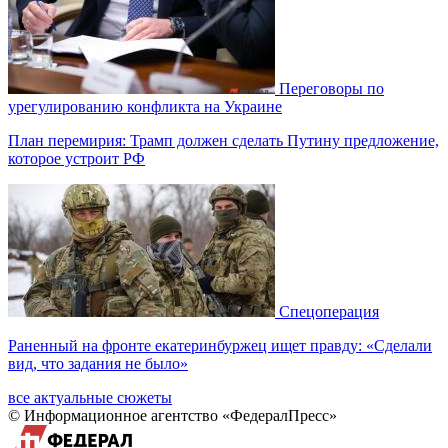
Переговоры по
урегулированию конфликта на Украине
План перемирия: Трамп должен сделать Путину предложение,
которое устроит РФ
Спецоперация
Раненный на фронте екатеринбуржец ищет правду: «Сделали
вид, что задания не было»
все актуальные сюжеты
© Информационное агентство «ФедералПресс»