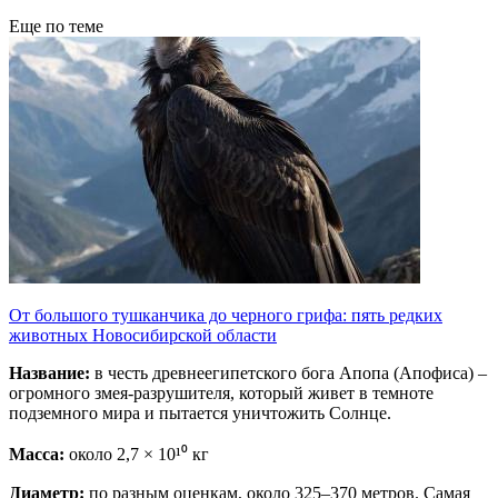
Еще по теме
От большого тушканчика до черного грифа: пять редких
животных Новосибирской области
Название:
в честь древнеегипетского бога Апопа (Апофиса) –
огромного змея-разрушителя, который живет в темноте
подземного мира и пытается уничтожить Солнце.
Масса:
около 2,7 × 10¹⁰ кг
Диаметр:
по разным оценкам, около 325–370 метров. Самая