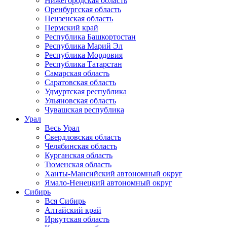
Нижегородская область
Оренбургская область
Пензенская область
Пермский край
Республика Башкортостан
Республика Марий Эл
Республика Мордовия
Республика Татарстан
Самарская область
Саратовская область
Удмуртская республика
Ульяновская область
Чувашская республика
Урал
Весь Урал
Свердловская область
Челябинская область
Курганская область
Тюменская область
Ханты-Мансийский автономный округ
Ямало-Ненецкий автономный округ
Сибирь
Вся Сибирь
Алтайский край
Иркутская область