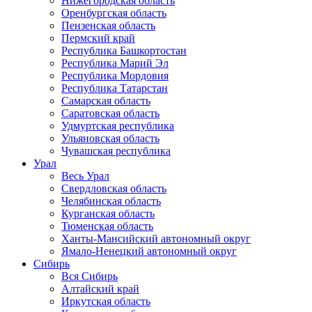
Нижегородская область
Оренбургская область
Пензенская область
Пермский край
Республика Башкортостан
Республика Марий Эл
Республика Мордовия
Республика Татарстан
Самарская область
Саратовская область
Удмуртская республика
Ульяновская область
Чувашская республика
Урал
Весь Урал
Свердловская область
Челябинская область
Курганская область
Тюменская область
Ханты-Мансийский автономный округ
Ямало-Ненецкий автономный округ
Сибирь
Вся Сибирь
Алтайский край
Иркутская область