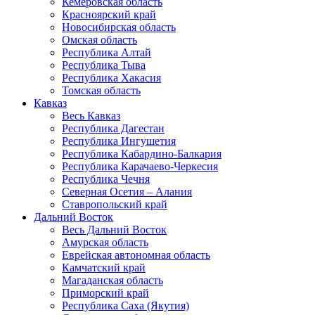
Кемеровская область
Красноярский край
Новосибирская область
Омская область
Республика Алтай
Республика Тыва
Республика Хакасия
Томская область
Кавказ
Весь Кавказ
Республика Дагестан
Республика Ингушетия
Республика Кабардино-Балкария
Республика Карачаево-Черкесия
Республика Чечня
Северная Осетия – Алания
Ставропольский край
Дальний Восток
Весь Дальний Восток
Амурская область
Еврейская автономная область
Камчатский край
Магаданская область
Приморский край
Республика Саха (Якутия)