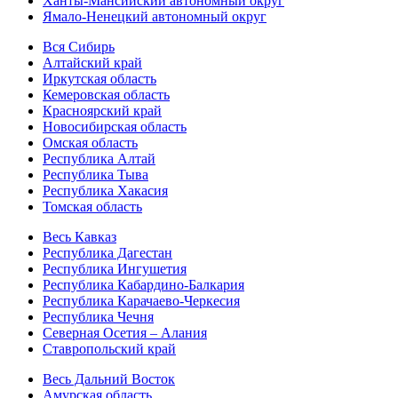
Ханты-Мансийский автономный округ
Ямало-Ненецкий автономный округ
Вся Сибирь
Алтайский край
Иркутская область
Кемеровская область
Красноярский край
Новосибирская область
Омская область
Республика Алтай
Республика Тыва
Республика Хакасия
Томская область
Весь Кавказ
Республика Дагестан
Республика Ингушетия
Республика Кабардино-Балкария
Республика Карачаево-Черкесия
Республика Чечня
Северная Осетия – Алания
Ставропольский край
Весь Дальний Восток
Амурская область