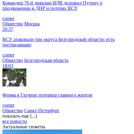
Командир 76-й дивизии ВДВ доложил Путину о
продвижении в ДНР и потерях ВСУ
corner
Общество
Москва
20:37
ВСУ атаковали три округа Белгородской области: есть
пострадавшие
corner
Общество
Белгородская область
18:03
Ферма в Гатчине потеряла главного жителя
corner
Общество
Санкт-Петербург
показать еще [...]
все новости
Актуальные сюжеты