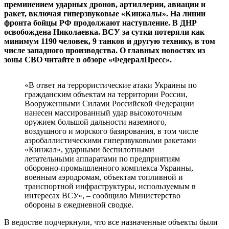
преминением ударных дронов, артиллерии, авиации и
ракет, включая гиперзвуковые «Кинжалы». На линии
фронта бойцы РФ продолжают наступление. В ДНР
освобождена Николаевка. ВСУ за сутки потеряли как
минимум 1190 человек, 9 танков и другую технику, в том
числе западного производства. О главных новостях из
зоны СВО читайте в обзоре «ФедералПресс».
«В ответ на террористические атаки Украины по
гражданским объектам на территории России,
Вооруженными Силами Российской Федерации
нанесен массированный удар высокоточным
оружием большой дальности наземного,
воздушного и морского базирования, в том числе
аэробаллистическими гиперзвуковыми ракетами
«Кинжал», ударными беспилотными
летательными аппаратами по предприятиям
оборонно-промышленного комплекса Украины,
военным аэродромам, объектам топливной и
транспортной инфраструктуры, используемым в
интересах ВСУ», – сообщило Министерство
обороны в ежедневной сводке.
В ведостве подчеркнули, что все назначенные объекты были