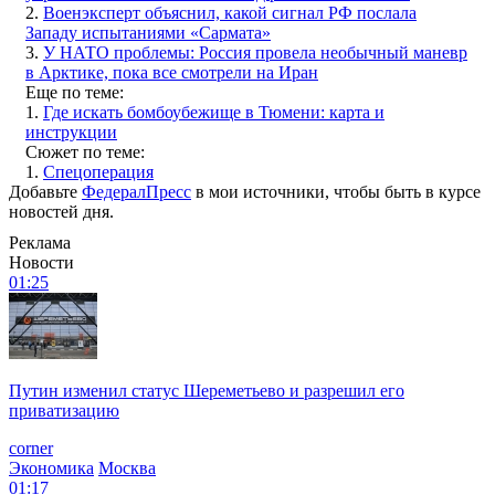
2.
Военэксперт объяснил, какой сигнал РФ послала
Западу испытаниями «Сармата»
3.
У НАТО проблемы: Россия провела необычный маневр
в Арктике, пока все смотрели на Иран
Еще по теме:
1.
Где искать бомбоубежище в Тюмени: карта и
инструкции
Сюжет по теме:
1.
Спецоперация
Добавьте
ФедералПресс
в мои источники, чтобы быть в курсе
новостей дня.
Реклама
Новости
01:25
Путин изменил статус Шереметьево и разрешил его
приватизацию
corner
Экономика
Москва
01:17