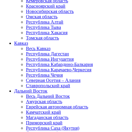
Кемеровская область
Красноярский край
Новосибирская область
Омская область
Республика Алтай
Республика Тыва
Республика Хакасия
Томская область
Кавказ
Весь Кавказ
Республика Дагестан
Республика Ингушетия
Республика Кабардино-Балкария
Республика Карачаево-Черкесия
Республика Чечня
Северная Осетия – Алания
Ставропольский край
Дальний Восток
Весь Дальний Восток
Амурская область
Еврейская автономная область
Камчатский край
Магаданская область
Приморский край
Республика Саха (Якутия)