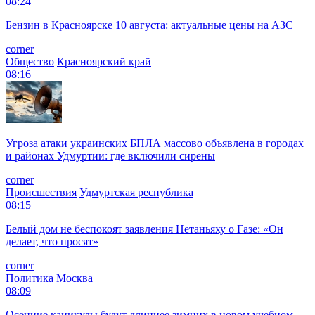
08:24
Бензин в Красноярске 10 августа: актуальные цены на АЗС
corner
Общество
Красноярский край
08:16
Угроза атаки украинских БПЛА массово объявлена в городах
и районах Удмуртии: где включили сирены
corner
Происшествия
Удмуртская республика
08:15
Белый дом не беспокоят заявления Нетаньяху о Газе: «Он
делает, что просят»
corner
Политика
Москва
08:09
Осенние каникулы будут длиннее зимних в новом учебном