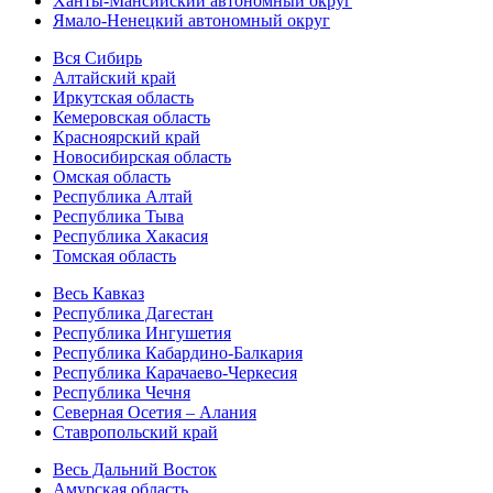
Ханты-Мансийский автономный округ
Ямало-Ненецкий автономный округ
Вся Сибирь
Алтайский край
Иркутская область
Кемеровская область
Красноярский край
Новосибирская область
Омская область
Республика Алтай
Республика Тыва
Республика Хакасия
Томская область
Весь Кавказ
Республика Дагестан
Республика Ингушетия
Республика Кабардино-Балкария
Республика Карачаево-Черкесия
Республика Чечня
Северная Осетия – Алания
Ставропольский край
Весь Дальний Восток
Амурская область