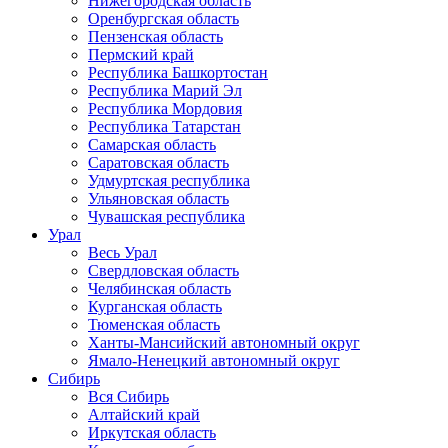
Нижегородская область
Оренбургская область
Пензенская область
Пермский край
Республика Башкортостан
Республика Марий Эл
Республика Мордовия
Республика Татарстан
Самарская область
Саратовская область
Удмуртская республика
Ульяновская область
Чувашская республика
Урал
Весь Урал
Свердловская область
Челябинская область
Курганская область
Тюменская область
Ханты-Мансийский автономный округ
Ямало-Ненецкий автономный округ
Сибирь
Вся Сибирь
Алтайский край
Иркутская область