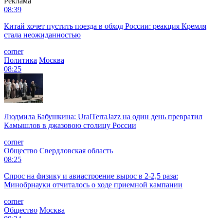
Реклама
08:39
Китай хочет пустить поезда в обход России: реакция Кремля
стала неожиданностью
corner
Политика
Москва
08:25
Людмила Бабушкина: UralTerraJazz на один день превратил
Камышлов в джазовою столицу России
corner
Общество
Свердловская область
08:25
Спрос на физику и авиастроение вырос в 2-2,5 раза:
Минобрнауки отчиталось о ходе приемной кампании
corner
Общество
Москва