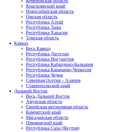
Кемеровская область
Красноярский край
Новосибирская область
Омская область
Республика Алтай
Республика Тыва
Республика Хакасия
Томская область
Кавказ
Весь Кавказ
Республика Дагестан
Республика Ингушетия
Республика Кабардино-Балкария
Республика Карачаево-Черкесия
Республика Чечня
Северная Осетия – Алания
Ставропольский край
Дальний Восток
Весь Дальний Восток
Амурская область
Еврейская автономная область
Камчатский край
Магаданская область
Приморский край
Республика Саха (Якутия)