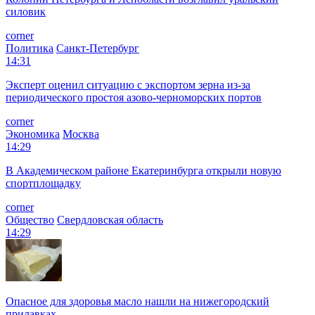
силовик
corner
Политика
Санкт-Петербург
14:31
Эксперт оценил ситуацию с экспортом зерна из-за
периодического простоя азово-черноморских портов
corner
Экономика
Москва
14:29
В Академическом районе Екатеринбурга открыли новую
спортплощадку
corner
Общество
Свердловская область
14:29
Опасное для здоровья масло нашли на нижегородский
прилавках