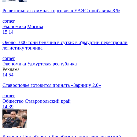
Решетников: взаимная торговля в ЕАЭС прибавила 8 %
corner
Экономика
Москва
15:14
Около 1000 тонн бензина в сутки: в Удмуртии перестроили
логистику топлива
corner
Экономика
Удмуртская республика
Реклама
14:54
Ставрополье готовится принять «Зарницу 2.0»
corner
Общество
Ставропольский край
14:39
Колонии Петербурга и Ленобласти возглавил уральский