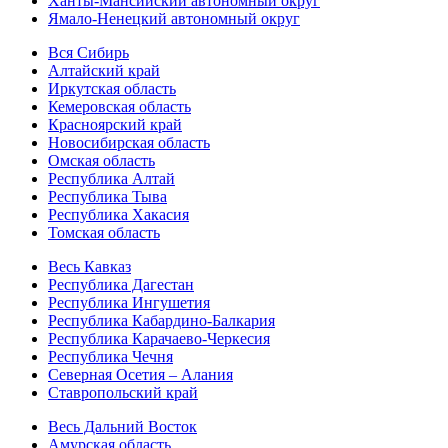
Ханты-Мансийский автономный округ
Ямало-Ненецкий автономный округ
Вся Сибирь
Алтайский край
Иркутская область
Кемеровская область
Красноярский край
Новосибирская область
Омская область
Республика Алтай
Республика Тыва
Республика Хакасия
Томская область
Весь Кавказ
Республика Дагестан
Республика Ингушетия
Республика Кабардино-Балкария
Республика Карачаево-Черкесия
Республика Чечня
Северная Осетия – Алания
Ставропольский край
Весь Дальний Восток
Амурская область