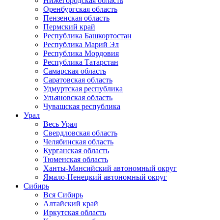
Нижегородская область
Оренбургская область
Пензенская область
Пермский край
Республика Башкортостан
Республика Марий Эл
Республика Мордовия
Республика Татарстан
Самарская область
Саратовская область
Удмуртская республика
Ульяновская область
Чувашская республика
Урал
Весь Урал
Свердловская область
Челябинская область
Курганская область
Тюменская область
Ханты-Мансийский автономный округ
Ямало-Ненецкий автономный округ
Сибирь
Вся Сибирь
Алтайский край
Иркутская область