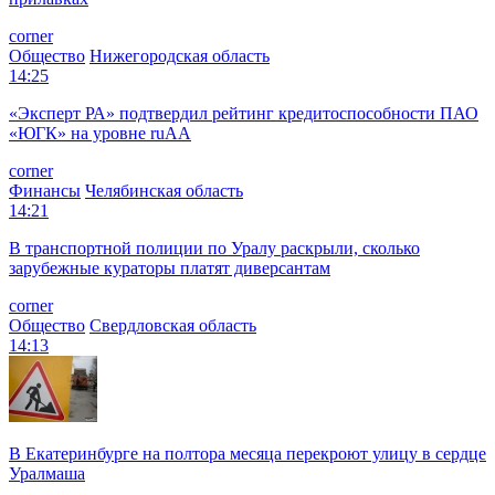
corner
Общество
Нижегородская область
14:25
«Эксперт РА» подтвердил рейтинг кредитоспособности ПАО
«ЮГК» на уровне ruAА
corner
Финансы
Челябинская область
14:21
В транспортной полиции по Уралу раскрыли, сколько
зарубежные кураторы платят диверсантам
corner
Общество
Свердловская область
14:13
В Екатеринбурге на полтора месяца перекроют улицу в сердце
Уралмаша