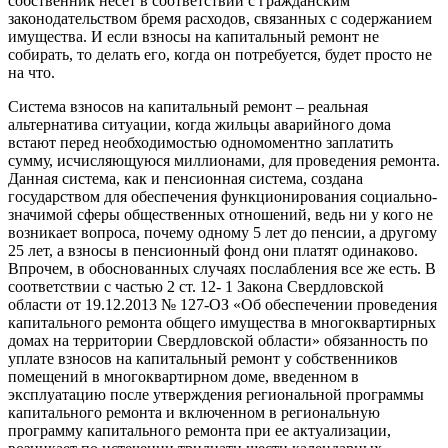
собственник несет в соответствии с гражданским
законодательством бремя расходов, связанных с содержанием
имущества. И если взносы на капитальный ремонт не
собирать, то делать его, когда он потребуется, будет просто не
на что.
Система взносов на капитальный ремонт – реальная
альтернатива ситуации, когда жильцы аварийного дома
встают перед необходимостью одномоментно заплатить
сумму, исчисляющуюся миллионами, для проведения ремонта.
Данная система, как и пенсионная система, создана
государством для обеспечения функционирования социально-
значимой сферы общественных отношений, ведь ни у кого не
возникает вопроса, почему одному 5 лет до пенсии, а другому
25 лет, а взносы в пенсионный фонд они платят одинаково.
Впрочем, в обоснованных случаях послабления все же есть. В
соответствии с частью 2 ст. 12- 1 Закона Свердловской
области от 19.12.2013 № 127-ОЗ «Об обеспечении проведения
капитального ремонта общего имущества в многоквартирных
домах на территории Свердловской области» обязанность по
уплате взносов на капитальный ремонт у собственников
помещений в многоквартирном доме, введенном в
эксплуатацию после утверждения региональной программы
капитального ремонта и включенном в региональную
программу капитального ремонта при ее актуализации,