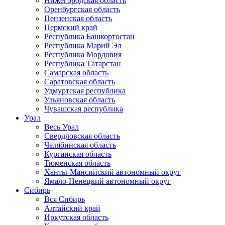
Нижегородская область
Оренбургская область
Пензенская область
Пермский край
Республика Башкортостан
Республика Марий Эл
Республика Мордовия
Республика Татарстан
Самарская область
Саратовская область
Удмуртская республика
Ульяновская область
Чувашская республика
Урал
Весь Урал
Свердловская область
Челябинская область
Курганская область
Тюменская область
Ханты-Мансийский автономный округ
Ямало-Ненецкий автономный округ
Сибирь
Вся Сибирь
Алтайский край
Иркутская область