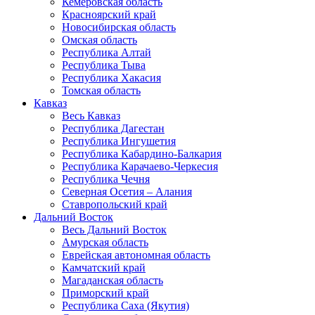
Кемеровская область
Красноярский край
Новосибирская область
Омская область
Республика Алтай
Республика Тыва
Республика Хакасия
Томская область
Кавказ
Весь Кавказ
Республика Дагестан
Республика Ингушетия
Республика Кабардино-Балкария
Республика Карачаево-Черкесия
Республика Чечня
Северная Осетия – Алания
Ставропольский край
Дальний Восток
Весь Дальний Восток
Амурская область
Еврейская автономная область
Камчатский край
Магаданская область
Приморский край
Республика Саха (Якутия)