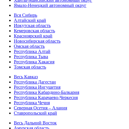
Ханты-Мансийский автономный округ
Ямало-Ненецкий автономный округ
Вся Сибирь
Алтайский край
Иркутская область
Кемеровская область
Красноярский край
Новосибирская область
Омская область
Республика Алтай
Республика Тыва
Республика Хакасия
Томская область
Весь Кавказ
Республика Дагестан
Республика Ингушетия
Республика Кабардино-Балкария
Республика Карачаево-Черкесия
Республика Чечня
Северная Осетия – Алания
Ставропольский край
Весь Дальний Восток
Амурская область