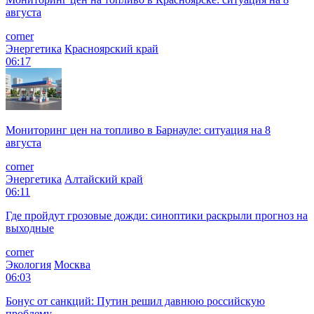
августа
corner
Энергетика
Красноярский край
06:17
Мониторинг цен на топливо в Барнауле: ситуация на 8
августа
corner
Энергетика
Алтайский край
06:11
Где пройдут грозовые дожди: синоптики раскрыли прогноз на
выходные
corner
Экология
Москва
06:03
Бонус от санкций: Путин решил давнюю российскую
проблему