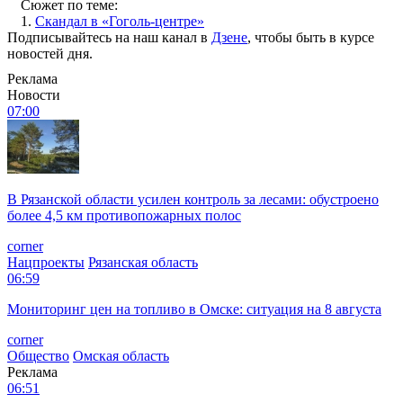
Сюжет по теме:
1.
Скандал в «Гоголь-центре»
Подписывайтесь на наш канал в
Дзене
, чтобы быть в курсе
новостей дня.
Реклама
Новости
07:00
В Рязанской области усилен контроль за лесами: обустроено
более 4,5 км противопожарных полос
corner
Нацпроекты
Рязанская область
06:59
Мониторинг цен на топливо в Омске: ситуация на 8 августа
corner
Общество
Омская область
Реклама
06:51