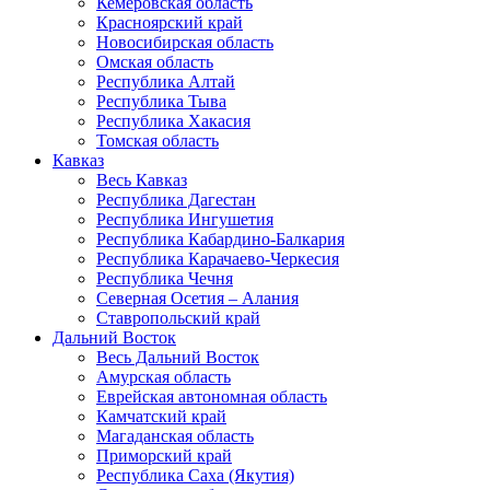
Кемеровская область
Красноярский край
Новосибирская область
Омская область
Республика Алтай
Республика Тыва
Республика Хакасия
Томская область
Кавказ
Весь Кавказ
Республика Дагестан
Республика Ингушетия
Республика Кабардино-Балкария
Республика Карачаево-Черкесия
Республика Чечня
Северная Осетия – Алания
Ставропольский край
Дальний Восток
Весь Дальний Восток
Амурская область
Еврейская автономная область
Камчатский край
Магаданская область
Приморский край
Республика Саха (Якутия)