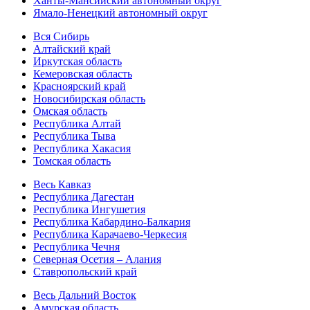
Ханты-Мансийский автономный округ
Ямало-Ненецкий автономный округ
Вся Сибирь
Алтайский край
Иркутская область
Кемеровская область
Красноярский край
Новосибирская область
Омская область
Республика Алтай
Республика Тыва
Республика Хакасия
Томская область
Весь Кавказ
Республика Дагестан
Республика Ингушетия
Республика Кабардино-Балкария
Республика Карачаево-Черкесия
Республика Чечня
Северная Осетия – Алания
Ставропольский край
Весь Дальний Восток
Амурская область