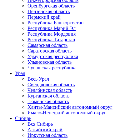
Нижегородская область
Оренбургская область
Пензенская область
Пермский край
Республика Башкортостан
Республика Марий Эл
Республика Мордовия
Республика Татарстан
Самарская область
Саратовская область
Удмуртская республика
Ульяновская область
Чувашская республика
Урал
Весь Урал
Свердловская область
Челябинская область
Курганская область
Тюменская область
Ханты-Мансийский автономный округ
Ямало-Ненецкий автономный округ
Сибирь
Вся Сибирь
Алтайский край
Иркутская область