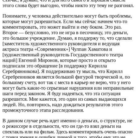
этого слова будет выгодно, чтобы никто эту тему не разгонял.
Понимаете, у человека действительно могут быть проблемы,
которые могут разрешиться. Если мы сейчас начнем что-то
комментировать, это может выйти и ему боком. Это раз.
Второе — безусловно, это не игра в песочницу, это деньги,
это большое учреждение. Думаю, я поддержу то, что сделали
[заместитель художественного руководителя и ведущая
актриса театра «Современник»] Чулпан Хаматова и
[художественный руководитель Государственного театра
наций] Евгений Миронов, которые просто и открыто
подписали это обращение [в поддержку Кирилла
Серебрянникова]. Я поддерживаю ту мысль, что Кирилл
Серебренников является большой фигурой творческой и, по
большому счету, вот так с места в карьер не верю, что у него
могут быть какие-то серьезные нарушения или неправильные
шаги перед законом. Я буду надеяться, что эта ситуация
разрешится. Мне кажется, это один из самых выдающихся
людей. Но, повторюсь, надо дождаться результатов этого
промежуточного этапа расследования.
В данном случае речь идет именно о деньгах, о структуре, не
о режиссере в отдельности, что он где-то взял деньги на
спектакль или на фильм. Здесь комментировать очень опасно
с точки зрения и ошибки личной и того, чтобы ему это не