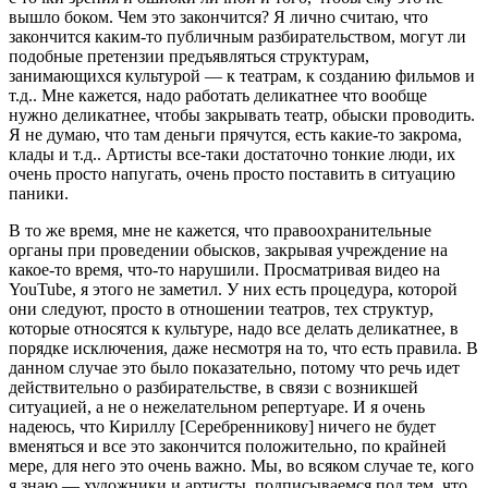
вышло боком. Чем это закончится? Я лично считаю, что
закончится каким-то публичным разбирательством, могут ли
подобные претензии предъявляться структурам,
занимающихся культурой — к театрам, к созданию фильмов и
т.д.. Мне кажется, надо работать деликатнее что вообще
нужно деликатнее, чтобы закрывать театр, обыски проводить.
Я не думаю, что там деньги прячутся, есть какие-то закрома,
клады и т.д.. Артисты все-таки достаточно тонкие люди, их
очень просто напугать, очень просто поставить в ситуацию
паники.
В то же время, мне не кажется, что правоохранительные
органы при проведении обысков, закрывая учреждение на
какое-то время, что-то нарушили. Просматривая видео на
YouTube, я этого не заметил. У них есть процедура, которой
они следуют, просто в отношении театров, тех структур,
которые относятся к культуре, надо все делать деликатнее, в
порядке исключения, даже несмотря на то, что есть правила. В
данном случае это было показательно, потому что речь идет
действительно о разбирательстве, в связи с возникшей
ситуацией, а не о нежелательном репертуаре. И я очень
надеюсь, что Кириллу [Серебренникову] ничего не будет
вменяться и все это закончится положительно, по крайней
мере, для него это очень важно. Мы, во всяком случае те, кого
я знаю — художники и артисты, подписываемся под тем, что