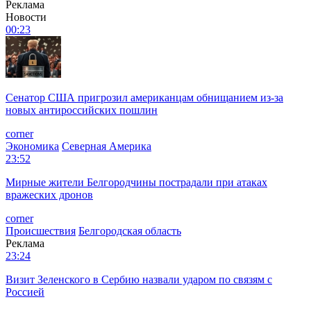
Реклама
Новости
00:23
Сенатор США пригрозил американцам обнищанием из-за
новых антироссийских пошлин
corner
Экономика
Северная Америка
23:52
Мирные жители Белгородчины пострадали при атаках
вражеских дронов
corner
Происшествия
Белгородская область
Реклама
23:24
Визит Зеленского в Сербию назвали ударом по связям с
Россией