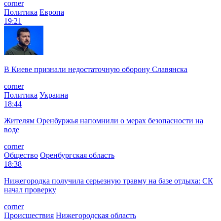
corner
Политика
Европа
19:21
В Киеве признали недостаточную оборону Славянска
corner
Политика
Украина
18:44
Жителям Оренбуржья напомнили о мерах безопасности на
воде
corner
Общество
Оренбургская область
18:38
Нижегородка получила серьезную травму на базе отдыха: СК
начал проверку
corner
Происшествия
Нижегородская область