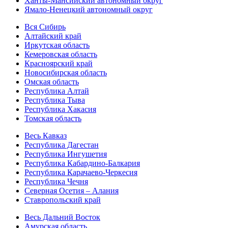
Ханты-Мансийский автономный округ
Ямало-Ненецкий автономный округ
Вся Сибирь
Алтайский край
Иркутская область
Кемеровская область
Красноярский край
Новосибирская область
Омская область
Республика Алтай
Республика Тыва
Республика Хакасия
Томская область
Весь Кавказ
Республика Дагестан
Республика Ингушетия
Республика Кабардино-Балкария
Республика Карачаево-Черкесия
Республика Чечня
Северная Осетия – Алания
Ставропольский край
Весь Дальний Восток
Амурская область