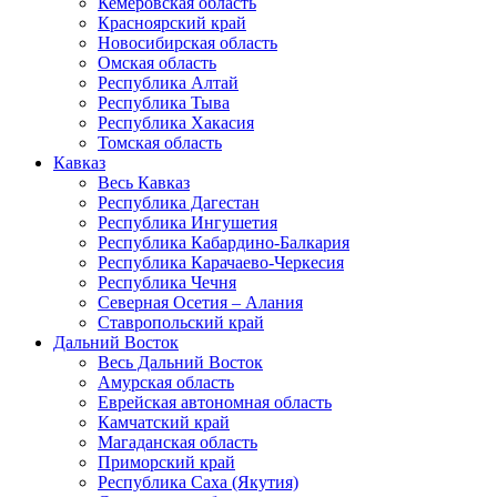
Кемеровская область
Красноярский край
Новосибирская область
Омская область
Республика Алтай
Республика Тыва
Республика Хакасия
Томская область
Кавказ
Весь Кавказ
Республика Дагестан
Республика Ингушетия
Республика Кабардино-Балкария
Республика Карачаево-Черкесия
Республика Чечня
Северная Осетия – Алания
Ставропольский край
Дальний Восток
Весь Дальний Восток
Амурская область
Еврейская автономная область
Камчатский край
Магаданская область
Приморский край
Республика Саха (Якутия)