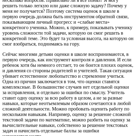
несколько вопросов. Правильно ли я все понял? Я могу
решить только легкую или даже сложную задачу? Почему у
меня не получается? Поэтому система оценок в школе в
первую очередь должна быть инструментом обратной связи,
показывающим личный прогресс и «слабые места»
конкретного ученика. Можно, к примеру, показывать ученику
уровень сложности той задачи, которую он смог решить в
конкретной теме. Это будет та условная высота, на которую он
смог взобраться, поднимаясь на гору.
Сейчас многими детьми оценки в школе воспринимаются, в
первую очередь, как инструмент контроля и давления. И если
ребенок хотя бы немного отстает, то он боится плохих оценок,
и давления со стороны родителей и учителей. Такая ситуация
убивает естественное любопытство и стремление учиться.
Одна из причин заключается в том, что оценки ставятся
комплексные. В большинстве случаев нет отдельной оценки
за исправления, и отдельно за ошибки по смыслу. Учитель
ставит одну оценку за всю работу в целом, а не за разные
навыки, которые неотъемлемым образом сочетаются в любой
сложной деятельности. Можно пробовать оценить работу по
нескольким навыкам. Например, оценку за решение сложной
текстовой задачи по математике, можно разбить на оценку за
вычислительные навыки, собственно за решение текстовых
задач и начислить отдельные баллы за ошибки