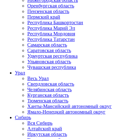
Нижегородская область
Оренбургская область
Пензенская область
Пермский край
Республика Башкортостан
Республика Марий Эл
Республика Мордовия
Республика Татарстан
Самарская область
Саратовская область
Удмуртская республика
Ульяновская область
Чувашская республика
Урал
Весь Урал
Свердловская область
Челябинская область
Курганская область
Тюменская область
Ханты-Мансийский автономный округ
Ямало-Ненецкий автономный округ
Сибирь
Вся Сибирь
Алтайский край
Иркутская область