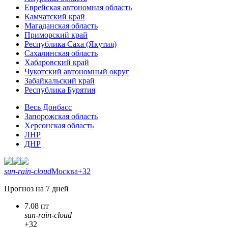
Еврейская автономная область
Камчатский край
Магаданская область
Приморский край
Республика Саха (Якутия)
Сахалинская область
Хабаровский край
Чукотский автономный округ
Забайкальский край
Республика Бурятия
Весь Донбасс
Запорожская область
Херсонская область
ЛНР
ДНР
sun-rain-cloud
Москва
+32
Прогноз на 7 дней
7.08 пт
sun-rain-cloud
+32