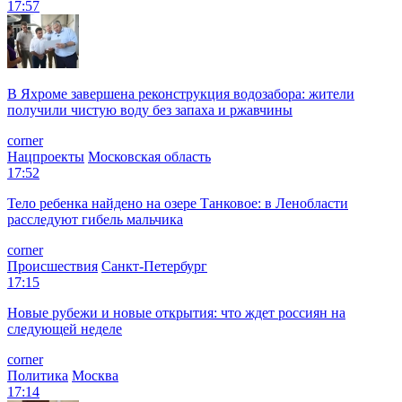
17:57
В Яхроме завершена реконструкция водозабора: жители
получили чистую воду без запаха и ржавчины
corner
Нацпроекты
Московская область
17:52
Тело ребенка найдено на озере Танковое: в Ленобласти
расследуют гибель мальчика
corner
Происшествия
Санкт-Петербург
17:15
Новые рубежи и новые открытия: что ждет россиян на
следующей неделе
corner
Политика
Москва
17:14