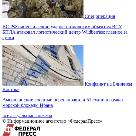
Спецоперация
ВС РФ нанесли серию ударов по морским объектам ВСУ,
БПЛА атаковал логистический центр Wildberries: главное за
сутки
Конфликт на Ближнем
Востоке
Американские военные перенаправили 51 судно в рамках
морской блокады Ирана
все актуальные сюжеты
© Информационное агентство «ФедералПресс»