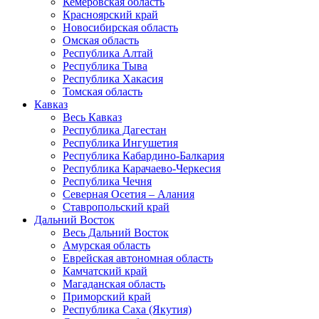
Кемеровская область
Красноярский край
Новосибирская область
Омская область
Республика Алтай
Республика Тыва
Республика Хакасия
Томская область
Кавказ
Весь Кавказ
Республика Дагестан
Республика Ингушетия
Республика Кабардино-Балкария
Республика Карачаево-Черкесия
Республика Чечня
Северная Осетия – Алания
Ставропольский край
Дальний Восток
Весь Дальний Восток
Амурская область
Еврейская автономная область
Камчатский край
Магаданская область
Приморский край
Республика Саха (Якутия)