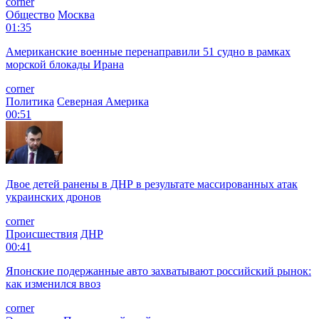
corner
Общество
Москва
01:35
Американские военные перенаправили 51 судно в рамках
морской блокады Ирана
corner
Политика
Северная Америка
00:51
Двое детей ранены в ДНР в результате массированных атак
украинских дронов
corner
Происшествия
ДНР
00:41
Японские подержанные авто захватывают российский рынок:
как изменился ввоз
corner