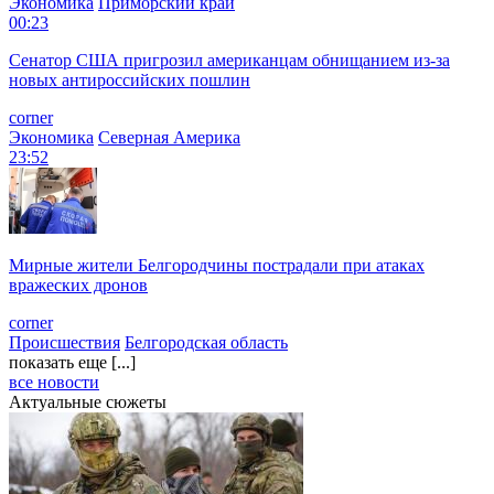
Экономика
Приморский край
00:23
Сенатор США пригрозил американцам обнищанием из-за
новых антироссийских пошлин
corner
Экономика
Северная Америка
23:52
Мирные жители Белгородчины пострадали при атаках
вражеских дронов
corner
Происшествия
Белгородская область
показать еще [...]
все новости
Актуальные сюжеты