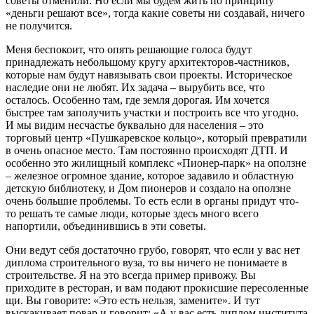
советы отменили. Но если мы будем жить по принципу
«деньги решают все», тогда какие советы ни создавай, ничего
не получится.
Меня беспокоит, что опять решающие голоса будут
принадлежать небольшому кругу архитекторов-частников,
которые нам будут навязывать свои проекты. Историческое
наследие они не любят. Их задача – вырубить все, что
осталось. Особенно там, где земля дорогая. Им хочется
быстрее там заполучить участки и построить все что угодно.
И мы видим несчастье буквально для населения – это
торговый центр «Пушкаревское кольцо», который превратили
в очень опасное место. Там постоянно происходят ДТП. И
особенно это жилищный комплекс «Пионер-парк» на оползне
– железное огромное здание, которое задавило и областную
детскую библиотеку, и Дом пионеров и создало на оползне
очень большие проблемы. То есть если в органы придут что-
то решать те самые люди, которые здесь много всего
напортили, объединившись в эти советы.
Они ведут себя достаточно грубо, говорят, что если у вас нет
диплома строительного вуза, то вы ничего не понимаете в
строительстве. Я на это всегда пример привожу. Вы
приходите в ресторан, и вам подают прокисшие пересоленные
щи. Вы говорите: «Это есть нельзя, замените». И тут
выскакивает повар и говорит: «А у вас есть диплом института