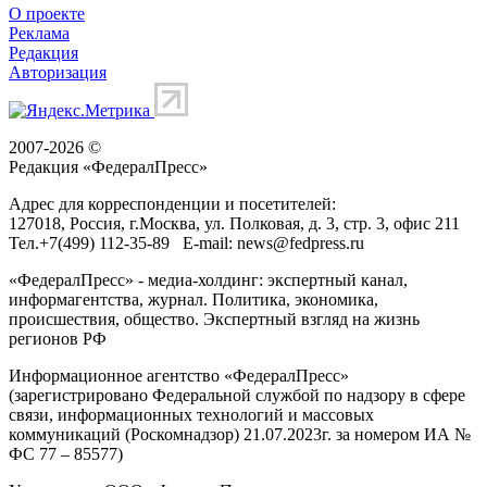
О проекте
Реклама
Редакция
Авторизация
2007-2026 ©
Редакция «
ФедералПресс
»
Адрес для корреспонденции и посетителей:
127018
, Россия, г.
Москва
,
ул. Полковая, д. 3, стр. 3
, офис 211
Тел.
+7(499) 112-35-89
E-mail:
news@fedpress.ru
«ФедералПресс» - медиа-холдинг: экспертный канал,
информагентства, журнал. Политика, экономика,
происшествия, общество. Экспертный взгляд на жизнь
регионов РФ
Информационное агентство «ФедералПресс»
(зарегистрировано Федеральной службой по надзору в сфере
связи, информационных технологий и массовых
коммуникаций (Роскомнадзор) 21.07.2023г. за номером ИА №
ФС 77 – 85577)