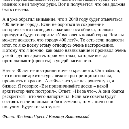
именно к ней тянутся руки. Вот и получается, что она должна
быть снесена.
А я уже обратил внимание, что в 2048 году будет отмечаться
400-летние города. Если не бороться за сохранение
исторического наследия сложившегося облика, то люди
приедут и будут говорить: «У вас очень новый город. Чем вы
можете доказать, что городу 400 лет?». То есть если подвести
итог, то я ко всему этому отношусь очень настороженно.
Потому что я помню, как было навязывание и произвол очень
узкой группы архитекторов местных, которые всегда
проталкивают [проекты] в ущерб населению.
Нам за 30 лет не построили ничего красивого. Они забыли,
что в основе архитектуры лежит три принципа: польза,
прочность и красота. А сейчас это уже не архитектура, а
бизнес. Я говорю: «Вы привинчивайте доски – какой
архитектор чего построил». Ответ: «Ни за что». А они боятся
раскрыться – кто чего напортачил. Если все советы будут
состоять из чиновников и бизнесменов, то мы ничего не
получим. Будет только хуже».
Фото: ФедералПресс / Виктор Вытольский