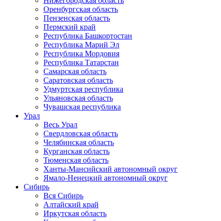
Нижегородская область
Оренбургская область
Пензенская область
Пермский край
Республика Башкортостан
Республика Марий Эл
Республика Мордовия
Республика Татарстан
Самарская область
Саратовская область
Удмуртская республика
Ульяновская область
Чувашская республика
Урал
Весь Урал
Свердловская область
Челябинская область
Курганская область
Тюменская область
Ханты-Мансийский автономный округ
Ямало-Ненецкий автономный округ
Сибирь
Вся Сибирь
Алтайский край
Иркутская область