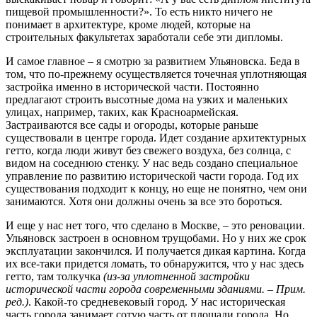
пищевой промышленности?». То есть никто ничего не
понимает в архитектуре, кроме людей, которые на
строительных факультетах заработали себе эти дипломы.
И самое главное – я смотрю за развитием Ульяновска. Беда в
том, что по-прежнему осуществляется точечная уплотняющая
застройка именно в исторической части. Постоянно
предлагают строить высотные дома на узких и маленьких
улицах, например, таких, как Красноармейская.
Застраиваются все сады и огороды, которые раньше
существовали в центре города. Идет создание архитектурных
гетто, когда люди живут без свежего воздуха, без солнца, с
видом на соседнюю стенку. У нас ведь создано специальное
управление по развитию исторической части города. Год их
существования подходит к концу, но еще не понятно, чем они
занимаются. Хотя они должны очень за все это бороться.
И еще у нас нет того, что сделано в Москве, – это реновации.
Ульяновск застроен в основном трущобами. Но у них же срок
эксплуатации закончился. И получается дикая картина. Когда
их все-таки придется ломать, то обнаружится, что у нас здесь
гетто, там толкучка
(из-за уплотненной застройки
исторической части города современными зданиями. – Прим.
ред.)
. Какой-то средневековый город. У нас историческая
часть города занимает сотую часть от площади города. Но