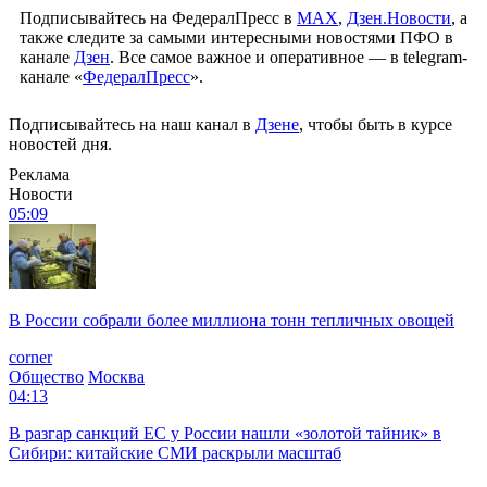
Подписывайтесь на ФедералПресс в
МАХ
,
Дзен.Новости
, а
также следите за самыми интересными новостями ПФО в
канале
Дзен
. Все самое важное и оперативное — в telegram-
канале «
ФедералПресс
».
Подписывайтесь на наш канал в
Дзене
, чтобы быть в курсе
новостей дня.
Реклама
Новости
05:09
В России собрали более миллиона тонн тепличных овощей
corner
Общество
Москва
04:13
В разгар санкций ЕС у России нашли «золотой тайник» в
Сибири: китайские СМИ раскрыли масштаб