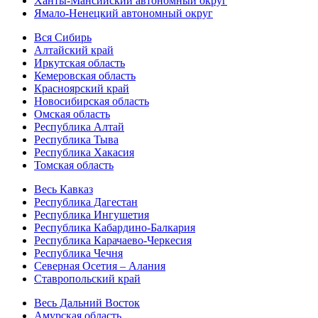
Ханты-Мансийский автономный округ
Ямало-Ненецкий автономный округ
Вся Сибирь
Алтайский край
Иркутская область
Кемеровская область
Красноярский край
Новосибирская область
Омская область
Республика Алтай
Республика Тыва
Республика Хакасия
Томская область
Весь Кавказ
Республика Дагестан
Республика Ингушетия
Республика Кабардино-Балкария
Республика Карачаево-Черкесия
Республика Чечня
Северная Осетия – Алания
Ставропольский край
Весь Дальний Восток
Амурская область