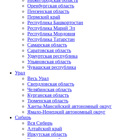
Нижегородская область
Оренбургская область
Пензенская область
Пермский край
Республика Башкортостан
Республика Марий Эл
Республика Мордовия
Республика Татарстан
Самарская область
Саратовская область
Удмуртская республика
Ульяновская область
Чувашская республика
Урал
Весь Урал
Свердловская область
Челябинская область
Курганская область
Тюменская область
Ханты-Мансийский автономный округ
Ямало-Ненецкий автономный округ
Сибирь
Вся Сибирь
Алтайский край
Иркутская область