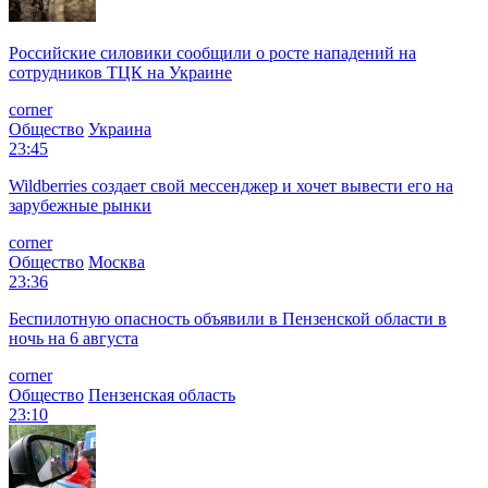
Российские силовики сообщили о росте нападений на
сотрудников ТЦК на Украине
corner
Общество
Украина
23:45
Wildberries создает свой мессенджер и хочет вывести его на
зарубежные рынки
corner
Общество
Москва
23:36
Беспилотную опасность объявили в Пензенской области в
ночь на 6 августа
corner
Общество
Пензенская область
23:10