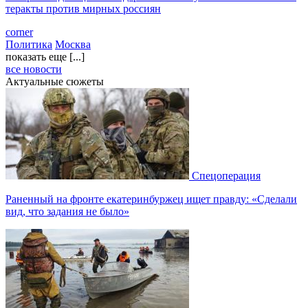
теракты против мирных россиян
corner
Политика
Москва
показать еще [...]
все новости
Актуальные сюжеты
Спецоперация
Раненный на фронте екатеринбуржец ищет правду: «Сделали
вид, что задания не было»