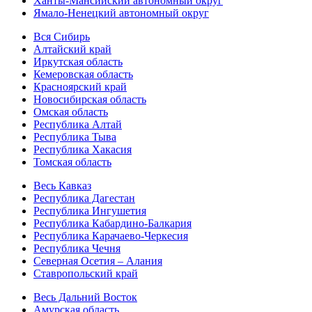
Ханты-Мансийский автономный округ
Ямало-Ненецкий автономный округ
Вся Сибирь
Алтайский край
Иркутская область
Кемеровская область
Красноярский край
Новосибирская область
Омская область
Республика Алтай
Республика Тыва
Республика Хакасия
Томская область
Весь Кавказ
Республика Дагестан
Республика Ингушетия
Республика Кабардино-Балкария
Республика Карачаево-Черкесия
Республика Чечня
Северная Осетия – Алания
Ставропольский край
Весь Дальний Восток
Амурская область