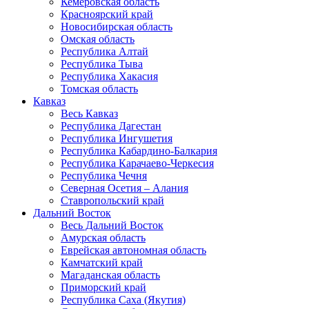
Кемеровская область
Красноярский край
Новосибирская область
Омская область
Республика Алтай
Республика Тыва
Республика Хакасия
Томская область
Кавказ
Весь Кавказ
Республика Дагестан
Республика Ингушетия
Республика Кабардино-Балкария
Республика Карачаево-Черкесия
Республика Чечня
Северная Осетия – Алания
Ставропольский край
Дальний Восток
Весь Дальний Восток
Амурская область
Еврейская автономная область
Камчатский край
Магаданская область
Приморский край
Республика Саха (Якутия)