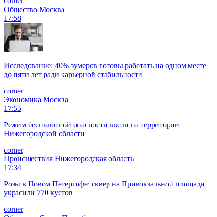
corner
Общество
Москва
17:58
Исследование: 40% зумеров готовы работать на одном месте
до пяти лет ради карьерной стабильности
corner
Экономика
Москва
17:55
Режим беспилотной опасности ввели на территории
Нижегородской области
corner
Происшествия
Нижегородская область
17:34
Розы в Новом Петергофе: сквер на Привокзальной площади
украсили 770 кустов
corner