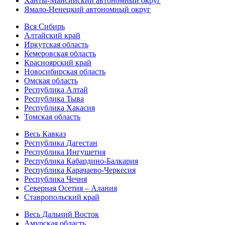
Ханты-Мансийский автономный округ
Ямало-Ненецкий автономный округ
Вся Сибирь
Алтайский край
Иркутская область
Кемеровская область
Красноярский край
Новосибирская область
Омская область
Республика Алтай
Республика Тыва
Республика Хакасия
Томская область
Весь Кавказ
Республика Дагестан
Республика Ингушетия
Республика Кабардино-Балкария
Республика Карачаево-Черкесия
Республика Чечня
Северная Осетия – Алания
Ставропольский край
Весь Дальний Восток
Амурская область