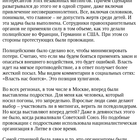
интересантов этих незаконных митингов. Причем сценарий
разыгрывался до этого не в одной стране, даже включая
привлечение несовершеннолетних. Все, включая силовиков,
понимали, что главное – не допустить жертв среди детей. И
эта задача была выполнена. Сотрудники правоохранительных
органов не применяли силу в том объеме, как это делали
полицейские во Франции, Германии и США. При этом со
стороны протестующих были провокации.
Полицейскими было сделано все, чтобы минимизировать
потери. Считаю, что если мы будем бояться применять закон и
опасаться внешнего воздействия, это будет ошибкой. Власть
идет на мягкое противодействие, а в ответ получает более
жесткий посыл. Мы видим комментарии в социальных сетях:
«Власть нас боится». Это позиция хулиганов.
Во всех регионах, в том числе в Москве, вперед были
выставлены подростки. Для меня как человека, который
носил погоны, это запредельно. Взрослые люди сами делают
выбор – участвовать ли в митингах, верить ли псевдолидерам.
Но когда выставляют вперед детей? Даже в девяностых этого
не было, когда разваливали Советский Союз. Но подобные
провокации с подростками использовала националистическая
организация в Литве в свое время.
Самой страшной была давка и то, что организаторы были