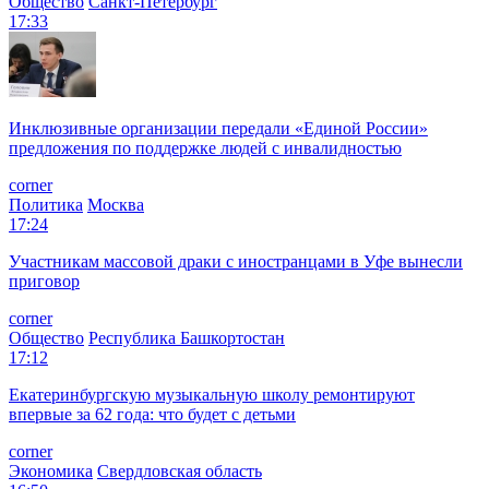
Общество
Санкт-Петербург
17:33
Инклюзивные организации передали «Единой России»
предложения по поддержке людей с инвалидностью
corner
Политика
Москва
17:24
Участникам массовой драки с иностранцами в Уфе вынесли
приговор
corner
Общество
Республика Башкортостан
17:12
Екатеринбургскую музыкальную школу ремонтируют
впервые за 62 года: что будет с детьми
corner
Экономика
Свердловская область