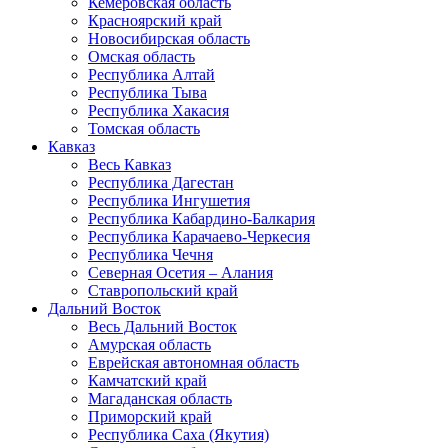
Кемеровская область
Красноярский край
Новосибирская область
Омская область
Республика Алтай
Республика Тыва
Республика Хакасия
Томская область
Кавказ
Весь Кавказ
Республика Дагестан
Республика Ингушетия
Республика Кабардино-Балкария
Республика Карачаево-Черкесия
Республика Чечня
Северная Осетия – Алания
Ставропольский край
Дальний Восток
Весь Дальний Восток
Амурская область
Еврейская автономная область
Камчатский край
Магаданская область
Приморский край
Республика Саха (Якутия)