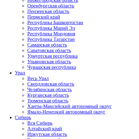
Нижегородская область
Оренбургская область
Пензенская область
Пермский край
Республика Башкортостан
Республика Марий Эл
Республика Мордовия
Республика Татарстан
Самарская область
Саратовская область
Удмуртская республика
Ульяновская область
Чувашская республика
Урал
Весь Урал
Свердловская область
Челябинская область
Курганская область
Тюменская область
Ханты-Мансийский автономный округ
Ямало-Ненецкий автономный округ
Сибирь
Вся Сибирь
Алтайский край
Иркутская область