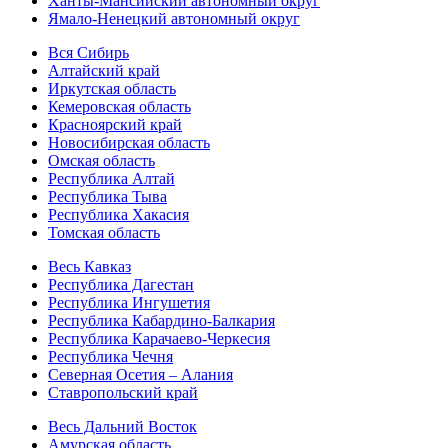
Ханты-Мансийский автономный округ
Ямало-Ненецкий автономный округ
Вся Сибирь
Алтайский край
Иркутская область
Кемеровская область
Красноярский край
Новосибирская область
Омская область
Республика Алтай
Республика Тыва
Республика Хакасия
Томская область
Весь Кавказ
Республика Дагестан
Республика Ингушетия
Республика Кабардино-Балкария
Республика Карачаево-Черкесия
Республика Чечня
Северная Осетия – Алания
Ставропольский край
Весь Дальний Восток
Амурская область