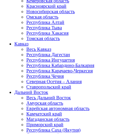
Кемеровская область
Красноярский край
Новосибирская область
Омская область
Республика Алтай
Республика Тыва
Республика Хакасия
Томская область
Кавказ
Весь Кавказ
Республика Дагестан
Республика Ингушетия
Республика Кабардино-Балкария
Республика Карачаево-Черкесия
Республика Чечня
Северная Осетия – Алания
Ставропольский край
Дальний Восток
Весь Дальний Восток
Амурская область
Еврейская автономная область
Камчатский край
Магаданская область
Приморский край
Республика Саха (Якутия)