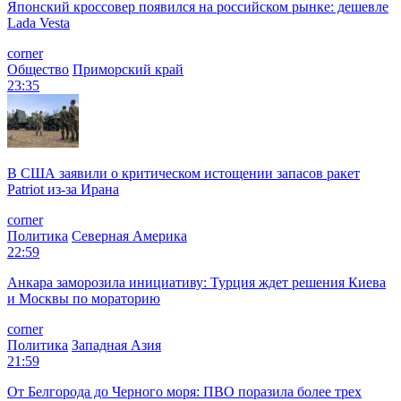
Японский кроссовер появился на российском рынке: дешевле
Lada Vesta
corner
Общество
Приморский край
23:35
В США заявили о критическом истощении запасов ракет
Patriot из-за Ирана
corner
Политика
Северная Америка
22:59
Анкара заморозила инициативу: Турция ждет решения Киева
и Москвы по мораторию
corner
Политика
Западная Азия
21:59
От Белгорода до Черного моря: ПВО поразила более трех