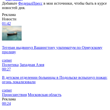
Добавьте
ФедералПресс
в мои источники, чтобы быть в курсе
новостей дня.
Реклама
Новости
01:42
Тегеран выдвинул Вашингтону ультиматум по Ормузскому
проливу
corner
Политика
Западная Азия
00:27
В детском отделении больницы в Подольске вспыхнул пожар:
огонь локализовали
corner
Происшествия
Московская область
Реклама
00:24