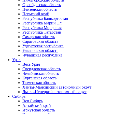
Нижегородская область
Оренбургская область
Пензенская область
Пермский край
Республика Башкортостан
Республика Марий Эл
Республика Мордовия
Республика Татарстан
Самарская область
Саратовская область
Удмуртская республика
Ульяновская область
Чувашская республика
Урал
Весь Урал
Свердловская область
Челябинская область
Курганская область
Тюменская область
Ханты-Мансийский автономный округ
Ямало-Ненецкий автономный округ
Сибирь
Вся Сибирь
Алтайский край
Иркутская область