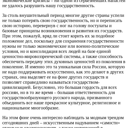
экономические кризисы – ни одной из серьезнейших напастей
не удалось разрушить нашу государственность.
За столь внушительный период многие другие страны успели
не только потерять свою государственность, но и переписать
свою историю, перевернув с ног на голову постулаты и
базовые принципы возникновения и развития их государств.
При этом, пожалуй, вряд ли стоит корить их за подобное
положение дел, поскольку для сохранения государственности
нужны не только экономические или военно-политические
условия, но и консолидация всех людей на базе единой
ценностно-мировоззренческой системы, а также способность
обеспечить передачу этих духовных ценностей из поколения в
поколение. И именно это та уникальная сила России, которую
не надо поддерживать искусственно, как это делают в других
странах, она выделяет ее на фоне других государств и
позволяет справедливо называться государством-
цивилизацией. Безусловно, это большая гордость для всех
россиян, но в то же время – большая ответственность для
государствообразующего русского народа, призванного
объединить все наше прекрасное культурное, религиозное и
национальное многообразие.
На этом фоне очень интересно наблюдать за модным трендом
сегодняшних дней – искусственным надуванием «самости»
отдельных квазигосударств, а также интеграцией в